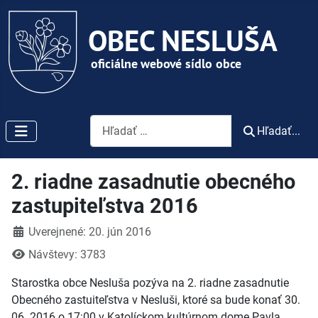
Vyhľadávanie
Hľadať...
2. riadne zasadnutie obecného
zastupiteľstva 2016
Detaily
Uverejnené: 20. jún 2016
Návštevy: 3783
Starostka obce Nesluša pozýva na 2. riadne zasadnutie
Obecného zastuiteľstva v Nesluši, ktoré sa bude konať 30.
06. 2016 o 17:00 v Katolíckom kultúrnom dome Pavla