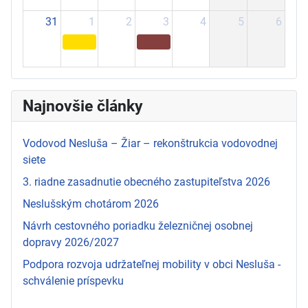
31
1
2
3
4
5
6
Najnovšie články
Vodovod Nesluša – Žiar – rekonštrukcia vodovodnej
siete
3. riadne zasadnutie obecného zastupiteľstva 2026
Neslušským chotárom 2026
Návrh cestovného poriadku železničnej osobnej
dopravy 2026/2027
Podpora rozvoja udržateľnej mobility v obci Nesluša -
schválenie príspevku