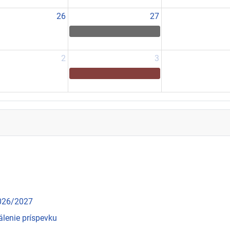
26
27
2
3
2026/2027
álenie príspevku