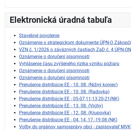
Elektronická úradná tabuľa
Stavebné povolenie
Oznámenie o strategickom dokumente ÚPN-O Zákopč
VZN č. 1/2026 o záväzných častiach ZaD č. 4 ÚPN-O
Oznámenie o doručení písomnosti
Vyhlásenie času zvýšeného rizika vzniku požiaru
Oznámenie o doručení písomnosti
Oznámenie o doručení písomnosti
Prerušenie distribúcie EE - 10. 08. (Nižný koniec)
Prerušenie distribúcie EE - 10. 08. (Radovka)
Prerušenie distribúcie EE - 05-07,11-13,20-21(NK)
Prerušenie distribúcie EE - 13. 08. (Vrchy)
Prerušenie distribúcie EE - 12. 08. (Krupovka)
Prerušenie distribúcie EE - 04.,14.,17.-19.08.(NK)
Voľby do orgánov samosprávy obcí - zapisovateľ MVK