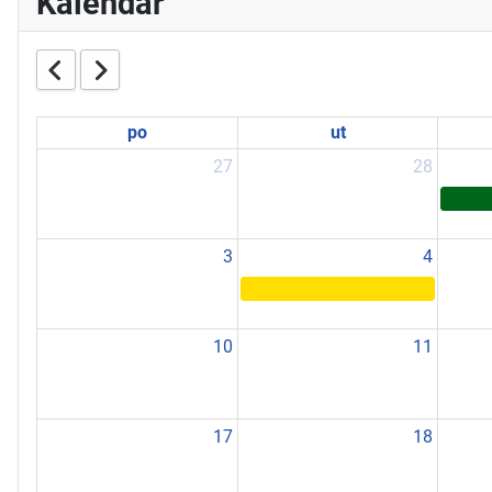
Kalendár
po
ut
27
28
3
4
10
11
17
18