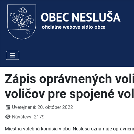
Zápis oprávnených vo
voličov pre spojené v
Detaily
Uverejnené: 20. október 2022
Návštevy: 2179
Miestna volebná komisia v obci Nesluša oznamuje oprávneným