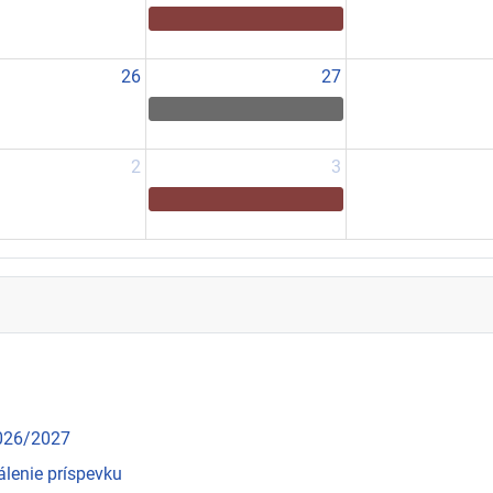
26
27
2
3
2026/2027
álenie príspevku