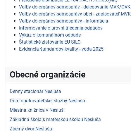
Voľby do orgánov samospráv - delegovanie MVK/OVK
Voľby do orgánov samosprávy obcí - zapisovateľ MVK
Voľby do orgánov samosprávy - informácia
Informovanie o úrovni triedenia odpadov
Výkaz o komunálnom odpade
Štatistické zisťovanie EU SILC
Evidencia štandardov kvality - voda 2025
Obecné organizácie
Denný stacionár Nesluša
Dom opatrovateľskej služby Nesluša
Miestna knižnica v Nesluši
Základná škola s materskou školou Nesluša
Zberný dvor Nesluša