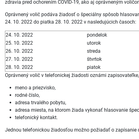
zdravia pred ochorením COVID-19, ako aj oprávneným voličom
Oprávnený volič podáva žiadosť o špeciálny spôsob hlasovan
24. 10. 2022 do piatka 28. 10. 2022 v nasledujúcich časoch:
24. 10. 2022
pondelok
25. 10. 2022
utorok
26. 10. 2022
streda
27. 10. 2022
štvrtok
28. 10. 2022
piatok
Oprávnený volič v telefonickej žiadosti oznámi zapisovateľke
meno a priezvisko,
rodné číslo,
adresa trvalého pobytu,
adresa miesta, na ktorom žiada vykonať hlasovanie špec
telefonický kontakt.
Jednou telefonickou žiadosťou možno požiadať o zapísanie 