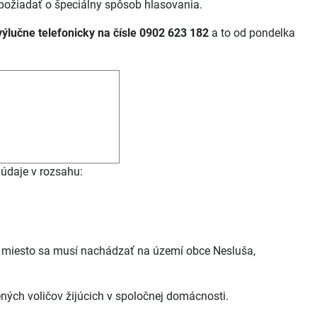
požiadať o špeciálny spôsob hlasovania.
výlučne telefonicky na čísle 0902 623 182
a to od pondelka
 údaje v rozsahu:
o miesto sa musí nachádzať na území obce Nesluša,
ých voličov žijúcich v spoločnej domácnosti.