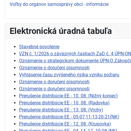
Voľby do orgánov samosprávy obcí - informácie
Elektronická úradná tabuľa
Stavebné povolenie
VZN č. 1/2026 o záväzných častiach ZaD č. 4 ÚPN-O
Oznámenie o strategickom dokumente ÚPN-O Zákopč
Oznámenie o doručení písomnosti
Vyhlásenie času zvýšeného rizika vzniku požiaru
Oznámenie o doručení písomnosti
Oznámenie o doručení písomnosti
Prerušenie distribúcie EE - 10. 08. (Nižný koniec)
Prerušenie distribúcie EE - 10. 08. (Radovka)
Prerušenie distribúcie EE - 13. 08. (Vrchy)
Prerušenie distribúcie EE - 05-07,11-13,20-21(NK)
Prerušenie distribúcie EE - 12. 08. (Krupovka)
Prerušenie distribúcie EE - 04.,14.,17.-19.08.(NK)