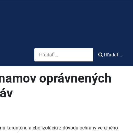
Vyhľadávanie
Hľadať...
oznamov oprávnených
ráv
nú karanténu alebo izoláciu z dôvodu ochrany verejného