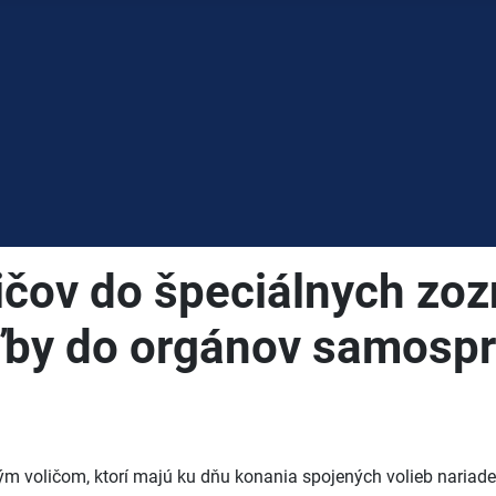
ličov do špeciálnych z
oľby do orgánov samosp
 voličom, ktorí majú ku dňu konania spojených volieb nariade