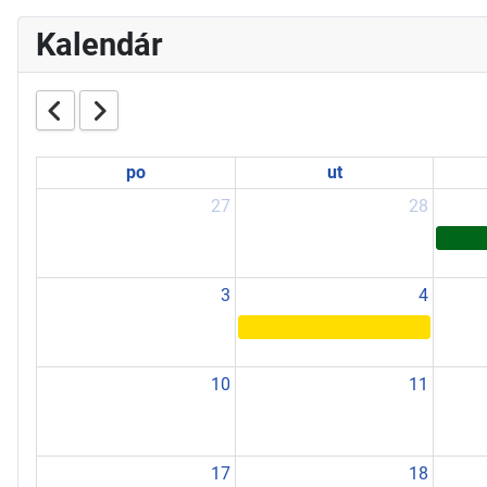
Kalendár
po
ut
27
28
3
4
10
11
17
18