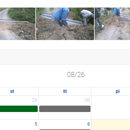
08/26
st
št
pi
29
30
5
6