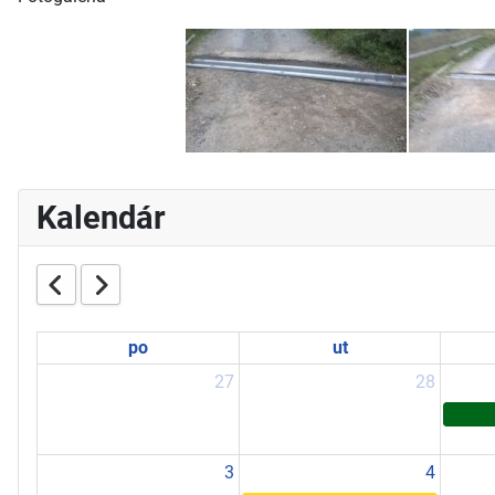
Kalendár
po
ut
27
28
3
4