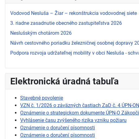
Vodovod Nesluša – Žiar – rekonštrukcia vodovodnej siete
3. riadne zasadnutie obecného zastupiteľstva 2026
Neslušským chotárom 2026
Návrh cestovného poriadku železničnej osobnej dopravy 
Podpora rozvoja udržateľnej mobility v obci Nesluša - schv
Elektronická úradná tabuľa
Stavebné povolenie
VZN č. 1/2026 o záväzných častiach ZaD č. 4 ÚPN-O
Oznámenie o strategickom dokumente ÚPN-O Zákopč
Vyhlásenie času zvýšeného rizika vzniku požiaru
Oznámenie o doručení písomnosti
Oznámenie o doručení písomnosti