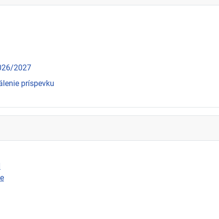
2026/2027
álenie príspevku
N
ie