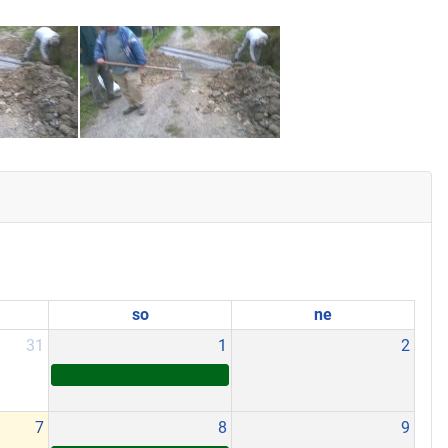
so
ne
31
1
2
7
8
9