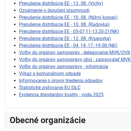
Prerušenie distribúcie EE - 13. 08. (Vrchy)
Oznámenie o doručení písomnosti
Prerušenie distribúcie EE - 10. 08. (Nižný koniec)
Prerušenie distribúcie EE - 10. 08. (Radovka)
Prerušenie distribúcie EE - 05-07,11-13,20-21(NK)
Prerušenie distribúcie EE - 12. 08. (Krupovka)
Prerušenie distribúcie EE - 04.,14.,17.-19.08.(NK)
Voľby do orgánov samospráv - delegovanie MVK/OVK
Voľby do orgánov samosprávy obcí - zapisovateľ MVK
Voľby do orgánov samosprávy - informácia
Výkaz o komunálnom odpade
Informovanie o úrovni triedenia odpadov
Štatistické zisťovanie EU SILC
Evidencia štandardov kvality - voda 2025
Obecné organizácie