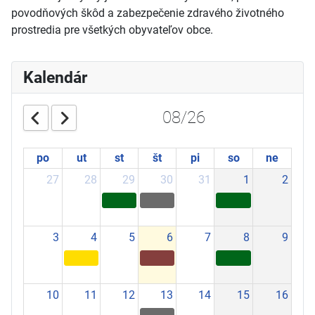
povodňových škôd a
zabezpečenie zdravého životného
prostredia pre všetkých obyvateľov obce.
Kalendár
08/26
po
ut
st
št
pi
so
ne
27
28
29
30
31
1
2
3
4
5
6
7
8
9
10
11
12
13
14
15
16