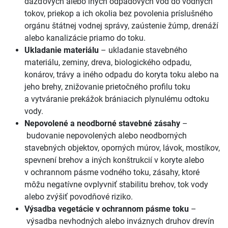
dažďových alebo iných odpadových vôd do vodných
tokov, priekop a
ich okolia bez povolenia príslušného
orgánu štátnej vodnej správy, zaústenie žúmp, drenáží
alebo kanalizácie priamo do toku.
Ukladanie materiálu
–
ukladanie stavebného
materiálu, zeminy, dreva, biologického odpadu,
konárov, trávy a
iného odpadu do koryta toku alebo na
jeho brehy, znižovanie prietočného profilu toku
a
vytváranie prekážok brániacich plynulému odtoku
vody.
Nepovolené a
neodborné stavebné zásahy
–
budovanie nepovolených alebo neodborných
stavebných objektov, oporných múrov, lávok, mostíkov,
spevnení brehov a
iných konštrukcií v
koryte alebo
v
ochrannom pásme vodného toku, zásahy, ktoré
môžu negatívne ovplyvniť stabilitu brehov, tok vody
alebo zvýšiť povodňové riziko.
Výsadba vegetácie v
ochrannom pásme toku
–
výsadba nevhodných alebo inváznych druhov drevín