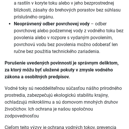
a
rastlín v
koryte toku alebo v
jeho bezprostrednej
blízkosti, zásahy do brehových porastov bez súhlasu
príslušného orgánu.
Neoprávnený odber povrchovej vody
–
odber
povrchovej alebo podzemnej vody z
vodného toku bez
povolenia alebo v
rozpore s
vydaným povolením,
povrchovú vodu bez povolenia možno odoberať len
ručne bez použitia technického zariadenia.
Porušenie uvedených povinností je správnym deliktom,
za ktorý môžu byť uložené pokuty v
zmysle vodného
zákona a
osobitných predpisov.
Vodné toky sú neoddeliteľnou súčasťou nášho prírodného
prostredia, zabezpečujú ekologickú stabilitu krajiny,
ochladzujú mikroklímu a
sú domovom mnohých druhov
živočíchov. Ich ochrana je našou spoločnou
zodpovednosťou
Cieľom tejto výzvy je ochrana vodných tokov, prevencia