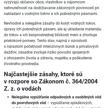
vyzývajú občanov obce, vlastníkov a
nájomcom
nehnuteľností na dodržiavanie zákonných povinností pri
nakladaní s
vodnými tokmi a
ich pobrežnými pásmami.
Nevhodné a
nelegálne zásahy do korýt vodných tokov,
úpravy ich pobrežných pásiem, ale aj ukladanie materiálu
do tokov a
ich bezprostrednej blízkosti mení a
zhoršuje
prietokové pomery. Tento stav, najmä v
súvislosti
s
nárastom početností intenzívnych búrok a
prívalových
dažďov, zásadne zvyšuje riziko povodní spojených
s
ohrozením života a
zdravia, majetku a
poškodenie
životného prostredia.
Najčastejšie zásahy, ktoré sú
v
rozpore so Zákonom č.
364/2004
Z.
z. o
vodách
Nelegálne vypúšťanie odpadových a
osobitných vôd
do povrchových vôd
–
vypúšťanie splaškových,