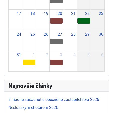
17
18
19
20
21
22
23
24
25
26
27
28
29
30
31
1
2
3
4
5
6
Najnovšie články
3. riadne zasadnutie obecného zastupiteľstva 2026
Neslušským chotárom 2026