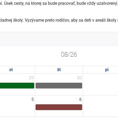
 Úsek cesty, na ktorej sa bude pracovať, bude vždy uzatvorený
dnej školy. Vyzývame preto rodičov, aby sa deti v areáli školy 
08/26
st
št
pi
29
30
5
6