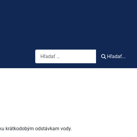
Vyhľadávanie
Hľadať...
 ku krátkodobým odstávkam vody.