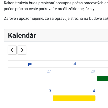
Rekonštrukcia bude prebiehať postupne počas pracovných dní.
počas prác na ceste parkovať v areáli základnej školy.
Zároveň upozorňujeme, že sa opravuje strecha na budove zákla
Kalendár
po
ut
27
28
3
4