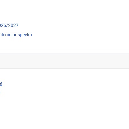
2026/2027
álenie príspevku
ie
N