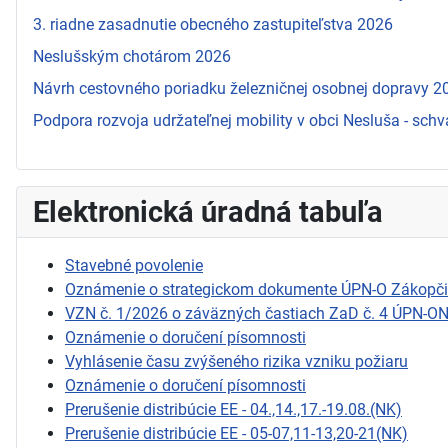
3. riadne zasadnutie obecného zastupiteľstva 2026
Neslušským chotárom 2026
Návrh cestovného poriadku železničnej osobnej dopravy 
Podpora rozvoja udržateľnej mobility v obci Nesluša - schv
Elektronická úradná tabuľa
Stavebné povolenie
Oznámenie o strategickom dokumente ÚPN-O Zákopč
VZN č. 1/2026 o záväzných častiach ZaD č. 4 ÚPN-O
Oznámenie o doručení písomnosti
Vyhlásenie času zvýšeného rizika vzniku požiaru
Oznámenie o doručení písomnosti
Prerušenie distribúcie EE - 04.,14.,17.-19.08.(NK)
Prerušenie distribúcie EE - 05-07,11-13,20-21(NK)