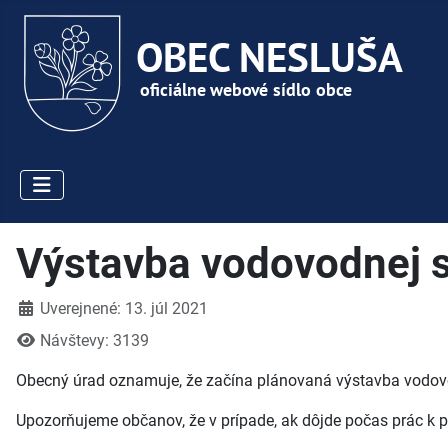
Výstavba vodovodnej si
Detaily
Uverejnené: 13. júl 2021
Návštevy: 3139
Obecný úrad oznamuje, že začína plánovaná výstavba vodovod
Upozorňujeme občanov, že v prípade, ak dôjde počas prác 