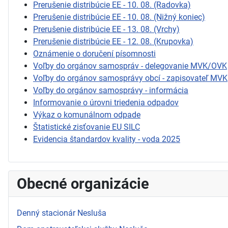
Prerušenie distribúcie EE - 10. 08. (Radovka)
Prerušenie distribúcie EE - 10. 08. (Nižný koniec)
Prerušenie distribúcie EE - 13. 08. (Vrchy)
Prerušenie distribúcie EE - 12. 08. (Krupovka)
Oznámenie o doručení písomnosti
Voľby do orgánov samospráv - delegovanie MVK/OVK
Voľby do orgánov samosprávy obcí - zapisovateľ MVK
Voľby do orgánov samosprávy - informácia
Informovanie o úrovni triedenia odpadov
Výkaz o komunálnom odpade
Štatistické zisťovanie EU SILC
Evidencia štandardov kvality - voda 2025
Obecné organizácie
Denný stacionár Nesluša