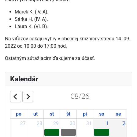
Marek K. (IV. A),
Sárka H. (IV. A),
Laura K. (VI. B).
Na víťazov čakajú výhry v obecnej knižnici v stredu 14. 09.
2022 od 10:00 do 17:00 hod.
Ostatným súťažiacim ďakujeme za účasť.
Kalendár
08/26
po
ut
st
št
pi
so
ne
27
28
29
30
31
1
2