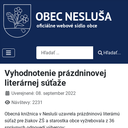
Vyhľadávanie
Hľadať...
Vyhodnotenie prázdninovej
literárnej súťaže
Detaily
Uverejnené: 08. september 2022
Návštevy: 2231
Obecná knižnica v Nesluši uzavrela prázdninovú literárnú
súťaž pre žiakov ZŠ a starostka obce vyžrebovala z 36
správnych odpovedí výhercov: