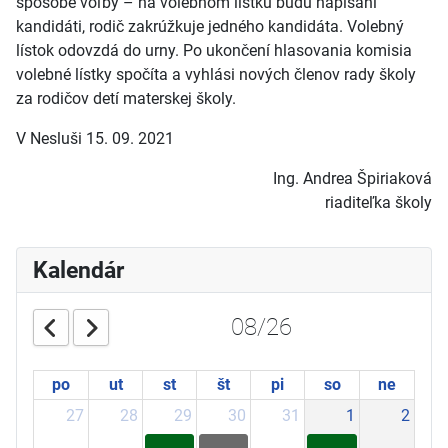
spôsobe voľby – na volebnom lístku budú napísaní
kandidáti, rodič zakrúžkuje jedného kandidáta. Volebný
lístok odovzdá do urny. Po ukončení hlasovania komisia
volebné lístky spočíta a vyhlási nových členov rady školy
za rodičov detí materskej školy.
V Nesluši 15. 09. 2021
Ing. Andrea Špiriaková
riaditeľka školy
Kalendár
08/26
po
ut
st
št
pi
so
ne
27
28
29
30
31
1
2