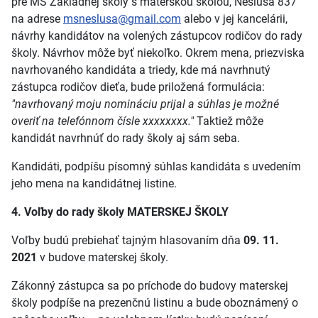
pre MŠ Základnej školy s materskou školou, Nesluša 837
na adrese
msneslusa@gmail.com
alebo v jej kancelárii,
návrhy kandidátov na volených zástupcov rodičov do rady
školy. Návrhov môže byť niekoľko. Okrem mena, priezviska
navrhovaného kandidáta a triedy, kde má navrhnutý
zástupca rodičov dieťa, bude priložená formulácia:
"navrhovaný moju nomináciu prijal a súhlas je možné
overiť na telefónnom čísle xxxxxxxx."
Taktiež môže
kandidát navrhnúť do rady školy aj sám seba.
Kandidáti, podpíšu písomný súhlas kandidáta s uvedením
jeho mena na kandidátnej listine.
4. Voľby do rady školy MATERSKEJ ŠKOLY
Voľby budú prebiehať tajným hlasovaním dňa
09. 11.
2021
v budove materskej školy.
Zákonný zástupca sa po príchode do budovy materskej
školy podpíše na prezenčnú listinu a bude oboznámený o