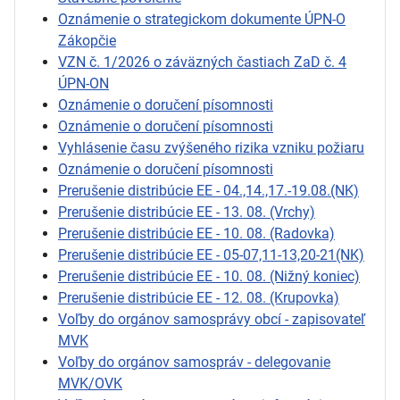
Oznámenie o strategickom dokumente ÚPN-O
Zákopčie
VZN č. 1/2026 o záväzných častiach ZaD č. 4
ÚPN-ON
Oznámenie o doručení písomnosti
Oznámenie o doručení písomnosti
Vyhlásenie času zvýšeného rizika vzniku požiaru
Oznámenie o doručení písomnosti
Prerušenie distribúcie EE - 04.,14.,17.-19.08.(NK)
Prerušenie distribúcie EE - 13. 08. (Vrchy)
Prerušenie distribúcie EE - 10. 08. (Radovka)
Prerušenie distribúcie EE - 05-07,11-13,20-21(NK)
Prerušenie distribúcie EE - 10. 08. (Nižný koniec)
Prerušenie distribúcie EE - 12. 08. (Krupovka)
Voľby do orgánov samosprávy obcí - zapisovateľ
MVK
Voľby do orgánov samospráv - delegovanie
MVK/OVK