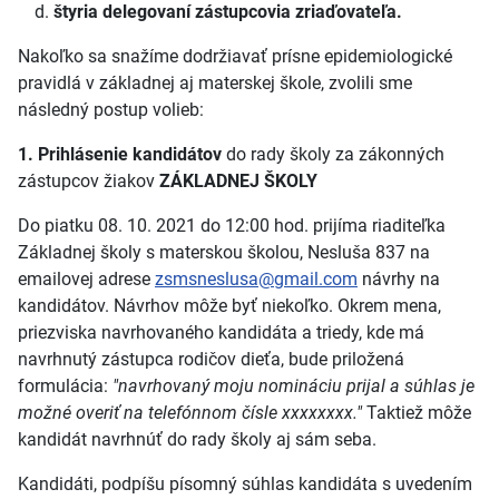
štyria delegovaní zástupcovia zriaďovateľa.
Nakoľko sa snažíme dodržiavať prísne epidemiologické
pravidlá v základnej aj materskej škole, zvolili sme
následný postup volieb:
1. Prihlásenie kandidátov
do rady školy za zákonných
zástupcov žiakov
ZÁKLADNEJ ŠKOLY
Do piatku 08. 10. 2021 do 12:00 hod. prijíma riaditeľka
Základnej školy s materskou školou, Nesluša 837 na
emailovej adrese
zsmsneslusa@gmail.com
návrhy na
kandidátov. Návrhov môže byť niekoľko. Okrem mena,
priezviska navrhovaného kandidáta a triedy, kde má
navrhnutý zástupca rodičov dieťa, bude priložená
formulácia:
"navrhovaný moju nomináciu prijal a súhlas je
možné overiť na telefónnom čísle xxxxxxxx."
Taktiež môže
kandidát navrhnúť do rady školy aj sám seba.
Kandidáti, podpíšu písomný súhlas kandidáta s uvedením