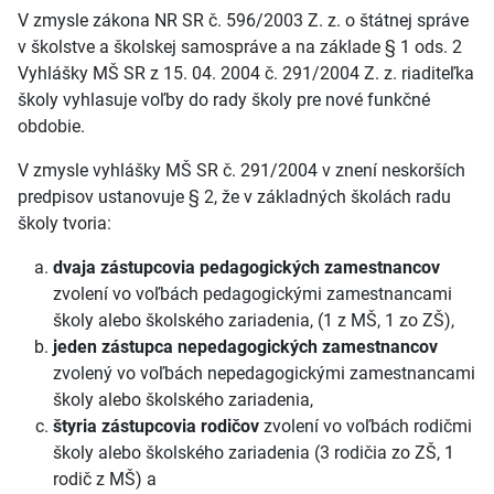
V zmysle zákona NR SR č. 596/2003 Z. z. o štátnej správe
v školstve a školskej samospráve a na základe § 1 ods. 2
Vyhlášky MŠ SR z 15. 04. 2004 č. 291/2004 Z. z. riaditeľka
školy vyhlasuje voľby do rady školy pre nové funkčné
obdobie.
V zmysle vyhlášky MŠ SR č. 291/2004 v znení neskorších
predpisov ustanovuje § 2, že v základných školách radu
školy tvoria:
dvaja zástupcovia pedagogických zamestnancov
zvolení vo voľbách pedagogickými zamestnancami
školy alebo školského zariadenia, (1 z MŠ, 1 zo ZŠ),
jeden zástupca nepedagogických zamestnancov
zvolený vo voľbách nepedagogickými zamestnancami
školy alebo školského zariadenia,
štyria zástupcovia rodičov
zvolení vo voľbách rodičmi
školy alebo školského zariadenia (3 rodičia zo ZŠ, 1
rodič z MŠ) a