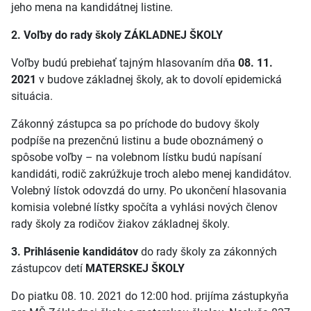
jeho mena na kandidátnej listine.
2. Voľby do rady školy ZÁKLADNEJ ŠKOLY
Voľby budú prebiehať tajným hlasovaním dňa
08. 11.
2021
v budove základnej školy, ak to dovolí epidemická
situácia.
Zákonný zástupca sa po príchode do budovy školy
podpíše na prezenčnú listinu a bude oboznámený o
spôsobe voľby – na volebnom lístku budú napísaní
kandidáti, rodič zakrúžkuje troch alebo menej kandidátov.
Volebný lístok odovzdá do urny. Po ukončení hlasovania
komisia volebné lístky spočíta a vyhlási nových členov
rady školy za rodičov žiakov základnej školy.
3. Prihlásenie kandidátov
do rady školy za zákonných
zástupcov detí
MATERSKEJ ŠKOLY
Do piatku 08. 10. 2021 do 12:00 hod. prijíma zástupkyňa