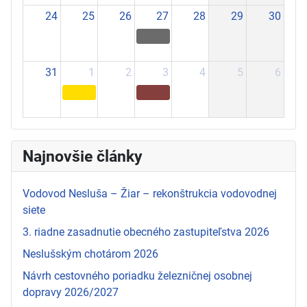
24
25
26
27
28
29
30
31
1
2
3
4
5
6
Najnovšie články
Vodovod Nesluša – Žiar – rekonštrukcia vodovodnej
siete
3. riadne zasadnutie obecného zastupiteľstva 2026
Neslušským chotárom 2026
Návrh cestovného poriadku železničnej osobnej
dopravy 2026/2027