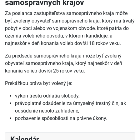
samosprávnych krajov
Za poslanca zastupiteľstva samosprávneho kraja môže
byť zvolený obyvateľ samosprávneho kraja, ktorý má trvalý
pobyt v obci alebo vo vojenskom obvode, ktoré patria do
územia volebného obvodu, v ktorom kandiduje, a
najneskôr v deň konania volieb dovŕši 18 rokov veku.
Za predsedu samosprávneho kraja môže byť zvolený
obyvateľ samosprávneho kraja, ktorý najneskôr v deň
konania volieb dovŕši 25 rokov veku.
Prekážkou práva byť volený je:
výkon trestu odňatia slobody,
právoplatné odsúdenie za úmyselný trestný čin, ak
odsúdenie nebolo zahladené,
pozbavenie spôsobilosti na právne úkony.
Kalendár