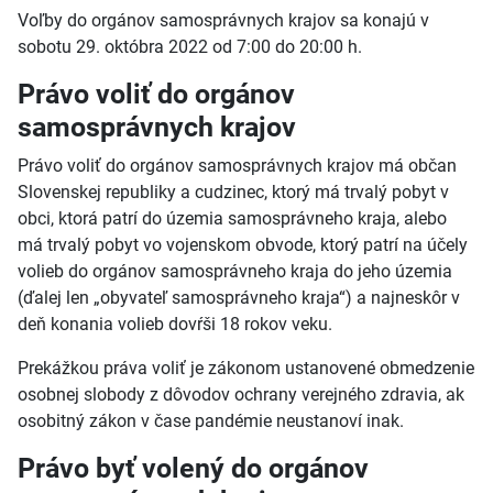
Voľby do orgánov samosprávnych krajov sa konajú v
sobotu 29. októbra 2022 od 7:00 do 20:00 h.
Právo voliť do orgánov
samosprávnych krajov
Právo voliť do orgánov samosprávnych krajov má občan
Slovenskej republiky a cudzinec, ktorý má trvalý pobyt v
obci, ktorá patrí do územia samosprávneho kraja, alebo
má trvalý pobyt vo vojenskom obvode, ktorý patrí na účely
volieb do orgánov samosprávneho kraja do jeho územia
(ďalej len „obyvateľ samosprávneho kraja“) a najneskôr v
deň konania volieb dovŕši 18 rokov veku.
Prekážkou práva voliť je zákonom ustanovené obmedzenie
osobnej slobody z dôvodov ochrany verejného zdravia, ak
osobitný zákon v čase pandémie neustanoví inak.
Právo byť volený do orgánov