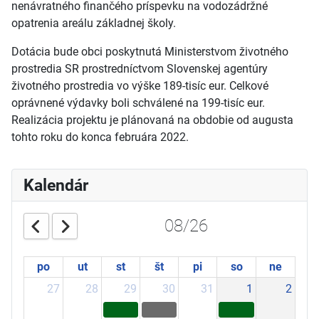
nenávratného finančého príspevku na vodozádržné
opatrenia areálu základnej školy.
Dotácia bude obci poskytnutá Ministerstvom životného
prostredia SR prostredníctvom Slovenskej agentúry
životného prostredia vo výške 189-tisíc eur. Celkové
oprávnené výdavky boli schválené na 199-tisíc eur.
Realizácia projektu je plánovaná na obdobie od augusta
tohto roku do konca februára 2022.
Kalendár
08/26
po
ut
st
št
pi
so
ne
27
28
29
30
31
1
2