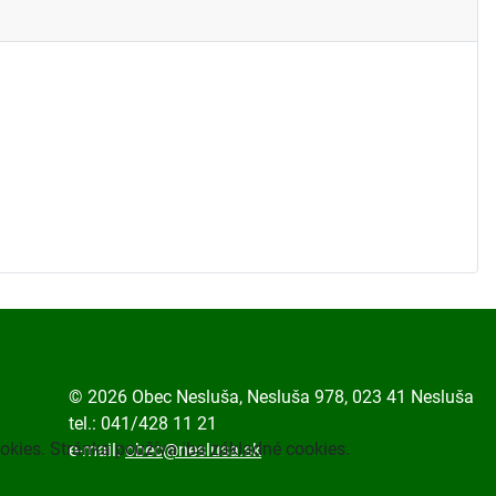
© 2026 Obec Nesluša, Nesluša 978, 023 41 Nesluša
tel.: 041/428 11 21
okies. Stránka používa iba základné cookies.
e-mail:
obec@neslusa.sk