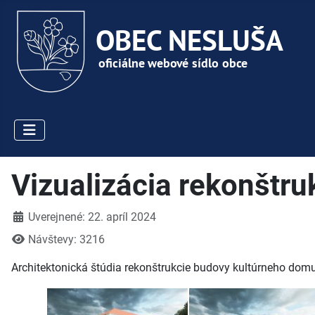
Vizualizácia rekonštr
Detaily
Uverejnené: 22. apríl 2024
Návštevy: 3216
Architektonická štúdia rekonštrukcie budovy kultúrneho domu