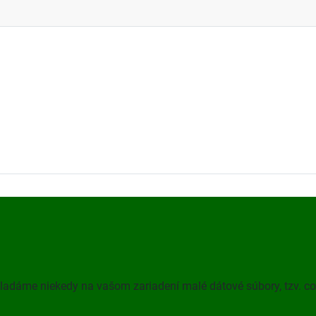
kladáme niekedy na vašom zariadení malé dátové súbory, tzv. co