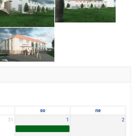
so
ne
31
1
2