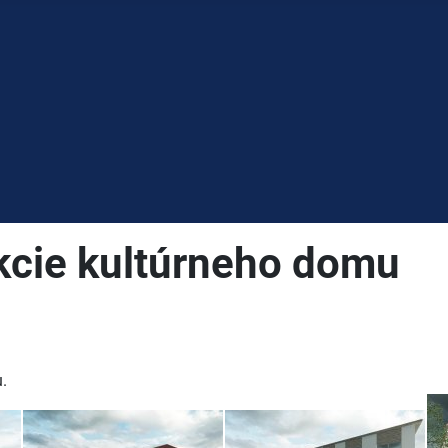
ukcie kultúrneho domu
.