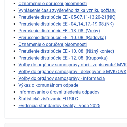
Oznámenie o doručení písomnosti
Vyhlásenie času zvýšeného rizika vzniku požiaru
Prerušenie distribúcie EE - 05-07,11-13,20-21(NK)
Prerušenie distribúcie EE - 04.,14.,17.-19.08.(NK)
Prerušenie distribúcie EE - 13. 08. (Vrchy)
Prerušenie distribúcie EE - 10. 08. (Radovka)
Oznámenie o doručení písomnosti
Prerušenie distribúcie EE - 10. 08. (Nižný koniec)
Prerušenie distribúcie EE - 12. 08. (Krupovka)
Voľby do orgánov samosprávy obcí - zapisovateľ MVK
Voľby do orgánov samospráv - delegovanie MVK/OVK
Voľby do orgánov samosprávy - informácia
Výkaz o komunálnom odpade
Informovanie o úrovni triedenia odpadov
Štatistické zisťovanie EU SILC
Evidencia štandardov kvality - voda 2025