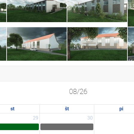
08/26
st
št
pi
29
30