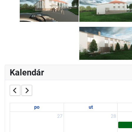
Kalendár
po
ut
27
28