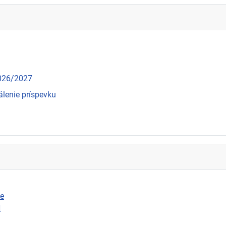
2026/2027
álenie príspevku
ie
N