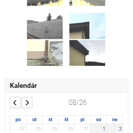
Kalendár
08/26
po
ut
st
št
pi
so
ne
27
28
29
30
31
1
2