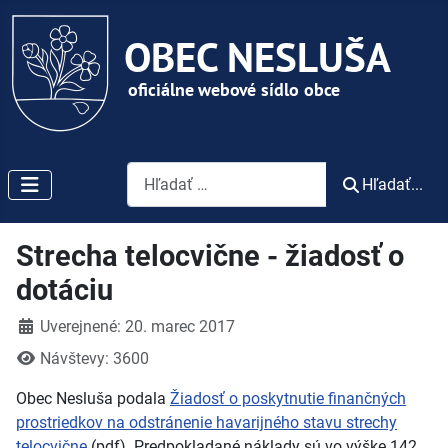
Vyhľadávanie
Hľadať...
Strecha telocvične - žiadosť o
dotáciu
Detaily
Uverejnené: 20. marec 2017
Návštevy: 3600
Obec Nesluša podala
Žiadosť o poskytnutie finančných
prostriedkov na odstránenie havarijného stavu strechy
telocvične
(pdf). Predpokladané náklady sú vo výške 142