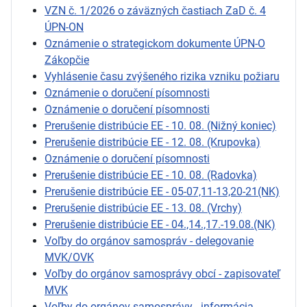
VZN č. 1/2026 o záväzných častiach ZaD č. 4
ÚPN-ON
Oznámenie o strategickom dokumente ÚPN-O
Zákopčie
Vyhlásenie času zvýšeného rizika vzniku požiaru
Oznámenie o doručení písomnosti
Oznámenie o doručení písomnosti
Prerušenie distribúcie EE - 10. 08. (Nižný koniec)
Prerušenie distribúcie EE - 12. 08. (Krupovka)
Oznámenie o doručení písomnosti
Prerušenie distribúcie EE - 10. 08. (Radovka)
Prerušenie distribúcie EE - 05-07,11-13,20-21(NK)
Prerušenie distribúcie EE - 13. 08. (Vrchy)
Prerušenie distribúcie EE - 04.,14.,17.-19.08.(NK)
Voľby do orgánov samospráv - delegovanie
MVK/OVK
Voľby do orgánov samosprávy obcí - zapisovateľ
MVK
Voľby do orgánov samosprávy - informácia