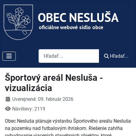
Vyhľadávanie
Hľadať...
Športový areál Nesluša -
vizualizácia
Detaily
Uverejnené: 09. február 2026
Návštevy: 2119
Obec Nesluša plánuje výstavbu Športového areálu Nesluša
na pozemku nad futbalovým ihriskom. Riešenie zahŕňa
vybudovanie viacerých stavebných objektov, ktoré