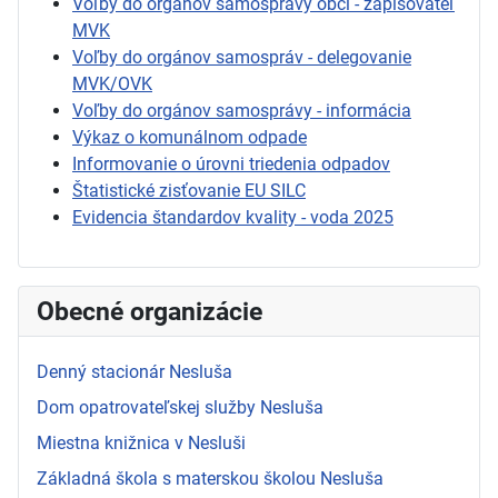
Voľby do orgánov samosprávy obcí - zapisovateľ
MVK
Voľby do orgánov samospráv - delegovanie
MVK/OVK
Voľby do orgánov samosprávy - informácia
Výkaz o komunálnom odpade
Informovanie o úrovni triedenia odpadov
Štatistické zisťovanie EU SILC
Evidencia štandardov kvality - voda 2025
Obecné organizácie
Denný stacionár Nesluša
Dom opatrovateľskej služby Nesluša
Miestna knižnica v Nesluši
Základná škola s materskou školou Nesluša