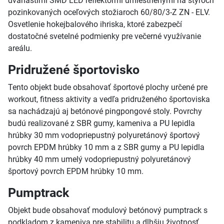
dvanástimi SMD LED reflektormi umiestnenými na štyroch
pozinkovaných oceľových stožiaroch 60/80/3-Z ZN - ELV.
Osvetlenie hokejbalového ihriska, ktoré zabezpečí
dostatočné svetelné podmienky pre večerné využívanie
areálu.
Pridružené športovisko
Tento objekt bude obsahovať športové plochy určené pre
workout, fitness aktivity a vedľa pridruženého športoviska
sa nachádzajú aj betónové pingpongové stoly. Povrchy
budú realizované z SBR gumy, kameniva a PU lepidla
hrúbky 30 mm vodopriepustný polyuretánový športový
povrch EPDM hrúbky 10 mm a z SBR gumy a PU lepidla
hrúbky 40 mm umelý vodopriepustný polyuretánový
športový povrch EPDM hrúbky 10 mm.
Pumptrack
Objekt bude obsahovať modulový betónový pumptrack s
podkladom z kameniva pre stabilitu a dlhšiu životnosť.