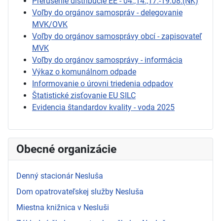
Prerušenie distribúcie EE - 04.,14.,17.-19.08.(NK)
Voľby do orgánov samospráv - delegovanie
MVK/OVK
Voľby do orgánov samosprávy obcí - zapisovateľ
MVK
Voľby do orgánov samosprávy - informácia
Výkaz o komunálnom odpade
Informovanie o úrovni triedenia odpadov
Štatistické zisťovanie EU SILC
Evidencia štandardov kvality - voda 2025
Obecné organizácie
Denný stacionár Nesluša
Dom opatrovateľskej služby Nesluša
Miestna knižnica v Nesluši