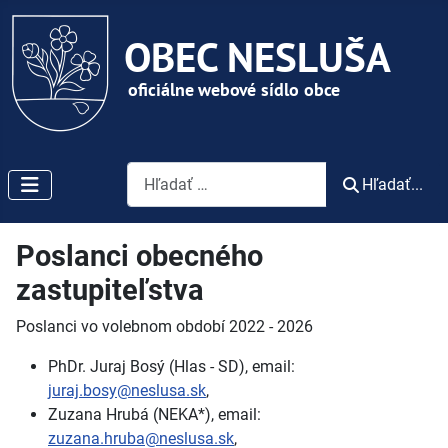
Vyhľadávanie
Hľadať...
Poslanci obecného
zastupiteľstva
Poslanci vo volebnom období 2022 - 2026
PhDr. Juraj Bosý (Hlas - SD), email:
juraj.bosy@neslusa.sk
,
Zuzana Hrubá (NEKA*), email:
zuzana.hruba@neslusa.sk
,