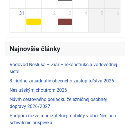
31
1
2
3
4
5
6
Najnovšie články
Vodovod Nesluša – Žiar – rekonštrukcia vodovodnej
siete
3. riadne zasadnutie obecného zastupiteľstva 2026
Neslušským chotárom 2026
Návrh cestovného poriadku železničnej osobnej
dopravy 2026/2027
Podpora rozvoja udržateľnej mobility v obci Nesluša -
schválenie príspevku