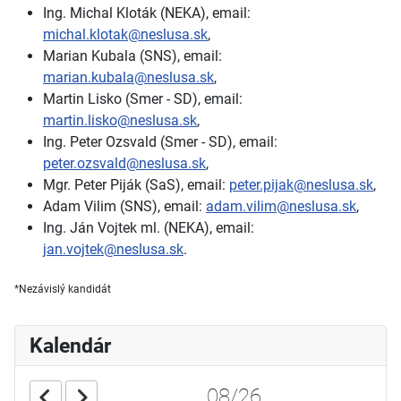
Ing. Michal Kloták (NEKA), email:
michal.klotak@neslusa.sk
,
Marian Kubala (SNS), email:
marian.kubala@neslusa.sk
,
Martin Lisko (Smer - SD), email:
martin.lisko@neslusa.sk
,
Ing. Peter Ozsvald (Smer - SD), email:
peter.ozsvald@neslusa.sk
,
Mgr. Peter Piják (SaS), email:
peter.pijak@neslusa.sk
,
Adam Vilim (SNS), email:
adam.vilim@neslusa.sk
,
Ing. Ján Vojtek ml. (NEKA), email:
jan.vojtek@neslusa.sk
.
*Nezávislý kandidát
Kalendár
08/26