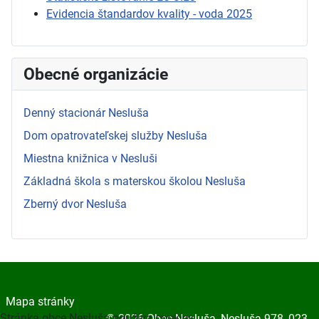
Evidencia štandardov kvality - voda 2025
Obecné organizácie
Denný stacionár Nesluša
Dom opatrovateľskej služby Nesluša
Miestna knižnica v Nesluši
Základná škola s materskou školou Nesluša
Zberný dvor Nesluša
Mapa stránky
Stránka obce Nesluša používa cookies
© 2026 Obec Nesluša, Nesluša 978, 023