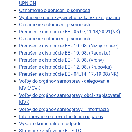
ÚPN-ON
Oznámenie o doručení písomnosti
Vyhlásenie času zvýšeného rizika vzniku požiaru
Oznámenie o doručení písomnosti
Prerušenie distribúcie EE - 05-07,11-13,20-21(NK)
Oznámenie o doručení písomnosti
Prerušenie distribúcie EE - 10. 08. (Nižný koniec)
Prerušenie distribúcie EE - 10. 08. (Radovka)
Prerušenie distribúcie EE - 13. 08. (Vrchy)
Prerušenie distribúcie EE - 12. 08. (Krupovka)
Prerušenie distribúcie EE - 04.,14.,17.-19.08.(NK)
Voľby do orgánov samospráv - delegovanie
MVK/OVK
Voľby do orgánov samosprávy obcí - zapisovateľ
MVK
Voľby do orgánov samosprávy - informácia
Informovanie o úrovni triedenia odpadov
Výkaz o komunálnom odpade
Štatistické zisťovanie EU SILC