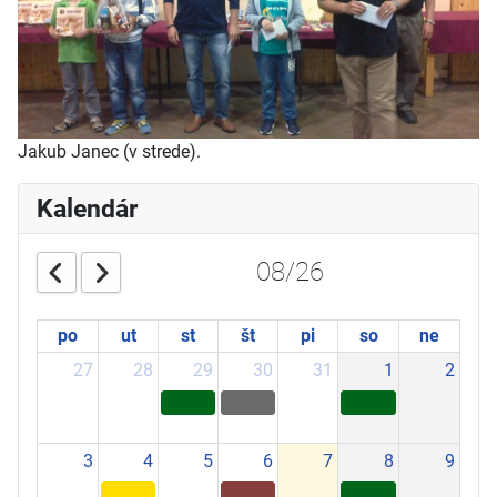
Jakub Janec (v strede).
Kalendár
08/26
po
ut
st
št
pi
so
ne
27
28
29
30
31
1
2
3
4
5
6
7
8
9