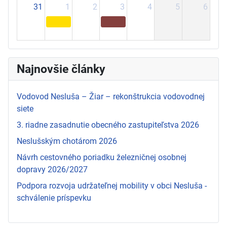
31
1
2
3
4
5
6
Najnovšie články
Vodovod Nesluša – Žiar – rekonštrukcia vodovodnej
siete
3. riadne zasadnutie obecného zastupiteľstva 2026
Neslušským chotárom 2026
Návrh cestovného poriadku železničnej osobnej
dopravy 2026/2027
Podpora rozvoja udržateľnej mobility v obci Nesluša -
schválenie príspevku