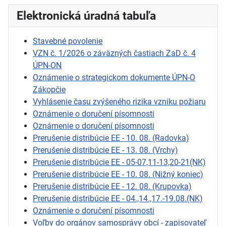
Elektronická úradná tabuľa
Stavebné povolenie
VZN č. 1/2026 o záväzných častiach ZaD č. 4
ÚPN-ON
Oznámenie o strategickom dokumente ÚPN-O
Zákopčie
Vyhlásenie času zvýšeného rizika vzniku požiaru
Oznámenie o doručení písomnosti
Oznámenie o doručení písomnosti
Prerušenie distribúcie EE - 10. 08. (Radovka)
Prerušenie distribúcie EE - 13. 08. (Vrchy)
Prerušenie distribúcie EE - 05-07,11-13,20-21(NK)
Prerušenie distribúcie EE - 10. 08. (Nižný koniec)
Prerušenie distribúcie EE - 12. 08. (Krupovka)
Prerušenie distribúcie EE - 04.,14.,17.-19.08.(NK)
Oznámenie o doručení písomnosti
Voľby do orgánov samosprávy obcí - zapisovateľ