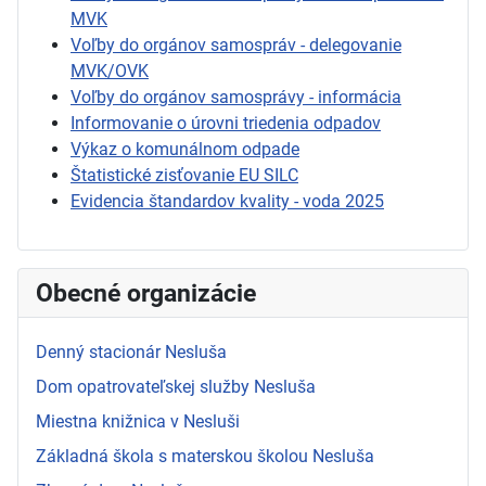
MVK
Voľby do orgánov samospráv - delegovanie
MVK/OVK
Voľby do orgánov samosprávy - informácia
Informovanie o úrovni triedenia odpadov
Výkaz o komunálnom odpade
Štatistické zisťovanie EU SILC
Evidencia štandardov kvality - voda 2025
Obecné organizácie
Denný stacionár Nesluša
Dom opatrovateľskej služby Nesluša
Miestna knižnica v Nesluši
Základná škola s materskou školou Nesluša