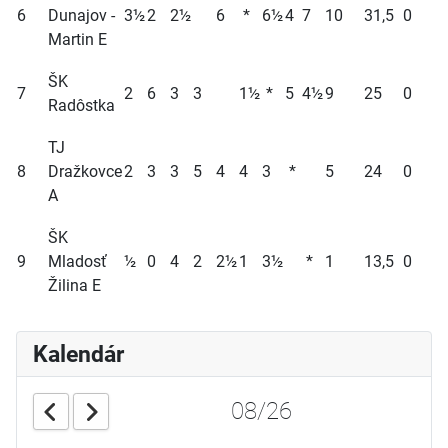
6
Dunajov -
3½
2
2½
6
*
6½
4
7
10
31,5
0
Martin E
ŠK
7
2
6
3
3
1½
*
5
4½
9
25
0
Radôstka
TJ
8
Dražkovce
2
3
3
5
4
4
3
*
5
24
0
A
ŠK
9
Mladosť
½
0
4
2
2½
1
3½
*
1
13,5
0
Žilina E
Kalendár
08/26