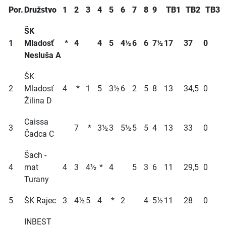
Por.
Družstvo
1
2
3
4
5
6
7
8
9
TB1
TB2
TB3
ŠK
1
Mladosť
*
4
4
5
4½
6
6
7½
17
37
0
Nesluša A
ŠK
2
Mladosť
4
*
1
5
3½
6
2
5
8
13
34,5
0
Žilina D
Caissa
3
7
*
3½
3
5½
5
5
4
13
33
0
Čadca C
Šach -
4
mat
4
3
4½
*
4
5
3
6
11
29,5
0
Turany
5
ŠK Rajec
3
4½
5
4
*
2
4
5½
11
28
0
INBEST