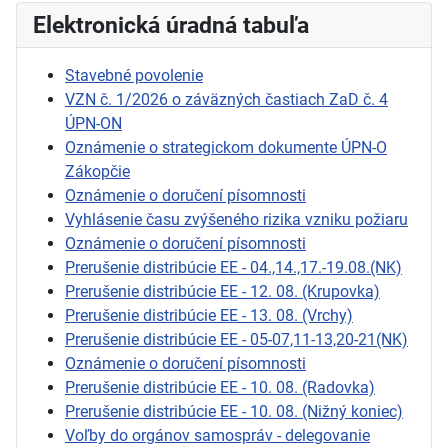
Elektronická úradná tabuľa
Stavebné povolenie
VZN č. 1/2026 o záväzných častiach ZaD č. 4
ÚPN-ON
Oznámenie o strategickom dokumente ÚPN-O
Zákopčie
Oznámenie o doručení písomnosti
Vyhlásenie času zvýšeného rizika vzniku požiaru
Oznámenie o doručení písomnosti
Prerušenie distribúcie EE - 04.,14.,17.-19.08.(NK)
Prerušenie distribúcie EE - 12. 08. (Krupovka)
Prerušenie distribúcie EE - 13. 08. (Vrchy)
Prerušenie distribúcie EE - 05-07,11-13,20-21(NK)
Oznámenie o doručení písomnosti
Prerušenie distribúcie EE - 10. 08. (Radovka)
Prerušenie distribúcie EE - 10. 08. (Nižný koniec)
Voľby do orgánov samospráv - delegovanie