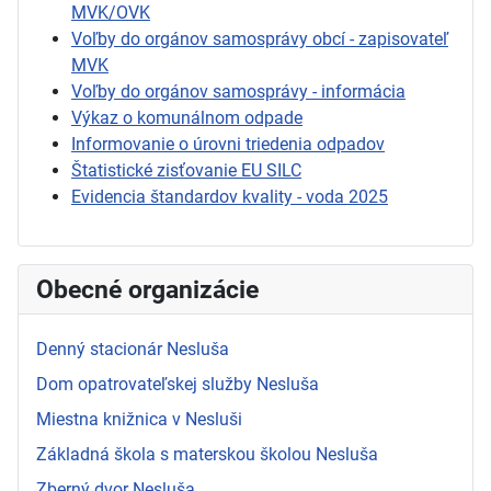
MVK/OVK
Voľby do orgánov samosprávy obcí - zapisovateľ
MVK
Voľby do orgánov samosprávy - informácia
Výkaz o komunálnom odpade
Informovanie o úrovni triedenia odpadov
Štatistické zisťovanie EU SILC
Evidencia štandardov kvality - voda 2025
Obecné organizácie
Denný stacionár Nesluša
Dom opatrovateľskej služby Nesluša
Miestna knižnica v Nesluši
Základná škola s materskou školou Nesluša
Zberný dvor Nesluša