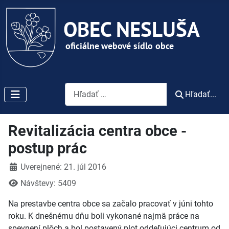
Vyhľadávanie
Hľadať...
Revitalizácia centra obce -
postup prác
Detaily
Uverejnené: 21. júl 2016
Návštevy: 5409
Na prestavbe centra obce sa začalo pracovať v júni tohto
roku. K dnešnému dňu boli vykonané najmä práce na
spevnení plôch a bol postavený plot oddeľujúci centrum od