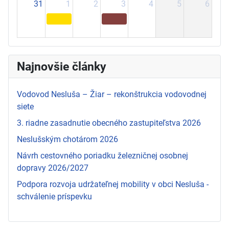
31
1
2
3
4
5
6
Najnovšie články
Vodovod Nesluša – Žiar – rekonštrukcia vodovodnej
siete
3. riadne zasadnutie obecného zastupiteľstva 2026
Neslušským chotárom 2026
Návrh cestovného poriadku železničnej osobnej
dopravy 2026/2027
Podpora rozvoja udržateľnej mobility v obci Nesluša -
schválenie príspevku