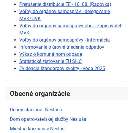
Prerušenie distribúcie EE - 10. 08. (Radovka)
Voľby do orgánov samospráv - delegovanie
MVK/OVK
Voľby do orgánov samosprávy obcí - zapisovateľ
MVK
Voľby do orgánov samosprávy - informácia
Informovanie o úrovni triedenia odpadov
Výkaz o komunálnom odpade
Štatistické zisťovanie EU SILC
Evidencia štandardov kvality - voda 2025
Obecné organizácie
Denný stacionár Nesluša
Dom opatrovateľskej služby Nesluša
Miestna knižnica v Nesluši