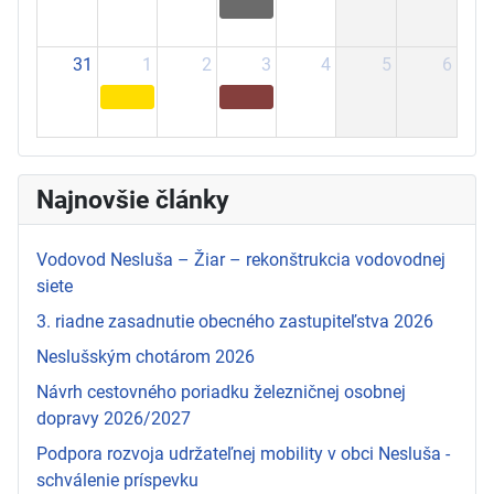
31
1
2
3
4
5
6
Najnovšie články
Vodovod Nesluša – Žiar – rekonštrukcia vodovodnej
siete
3. riadne zasadnutie obecného zastupiteľstva 2026
Neslušským chotárom 2026
Návrh cestovného poriadku železničnej osobnej
dopravy 2026/2027
Podpora rozvoja udržateľnej mobility v obci Nesluša -
schválenie príspevku