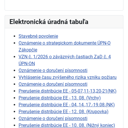
Elektronická úradná tabuľa
Stavebné povolenie
Oznámenie o strategickom dokumente ÚPN-O
Zákopčie
VZN č. 1/2026 o záväzných častiach ZaD č. 4
ÚPN-ON
Oznámenie o doručení písomnosti
Vyhlásenie času zvýšeného rizika vzniku požiaru
Oznámenie o doručení písomnosti
Prerušenie distribúcie EE - 05-07,11-13,20-21(NK)
Prerušenie distribúcie EE - 13. 08. (Vrchy)
Prerušenie distribúcie EE - 04.,14.,17.-19.08.(NK)
Prerušenie distribúcie EE - 12. 08. (Krupovka)
Oznámenie o doručení písomnosti
Prerušenie distribúcie EE - 10. 08. (Nižný koniec)