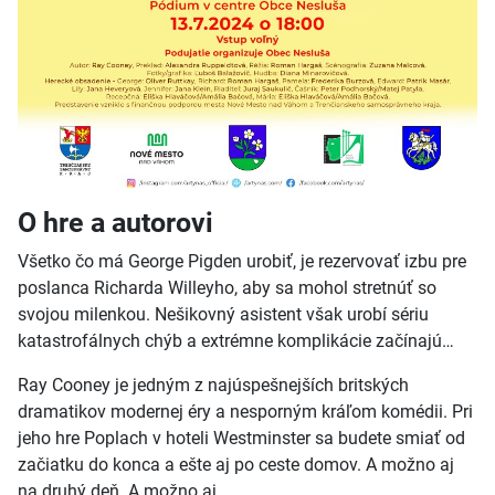
O hre a autorovi
Všetko čo má George Pigden urobiť, je rezervovať izbu pre
poslanca Richarda Willeyho, aby sa mohol stretnúť so
svojou milenkou. Nešikovný asistent však urobí sériu
katastrofálnych chýb a extrémne komplikácie začínajú…
Ray Cooney je jedným z najúspešnejších britských
dramatikov modernej éry a nesporným kráľom komédii. Pri
jeho hre Poplach v hoteli Westminster sa budete smiať od
začiatku do konca a ešte aj po ceste domov. A možno aj
na druhý deň. A možno aj…