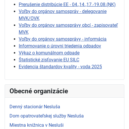
Prerušenie distribúcie EE - 04.,14.,17.-19.08.(NK)
Voľby do orgánov samospráv - delegovanie
MVK/OVK
Voľby do orgánov samosprávy obcí - zapisovateľ
MVK
Voľby do orgánov samosprávy - informácia
Informovanie o úrovni triedenia odpadov
Výkaz o komunálnom odpade
Štatistické zisťovanie EU SILC
Evidencia štandardov kvality - voda 2025
Obecné organizácie
Denný stacionár Nesluša
Dom opatrovateľskej služby Nesluša
Miestna knižnica v Nesluši