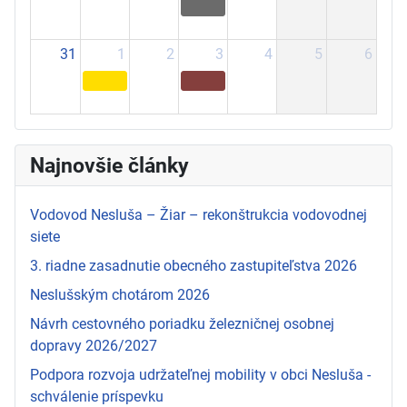
31
1
2
3
4
5
6
Najnovšie články
Vodovod Nesluša – Žiar – rekonštrukcia vodovodnej
siete
3. riadne zasadnutie obecného zastupiteľstva 2026
Neslušským chotárom 2026
Návrh cestovného poriadku železničnej osobnej
dopravy 2026/2027
Podpora rozvoja udržateľnej mobility v obci Nesluša -
schválenie príspevku