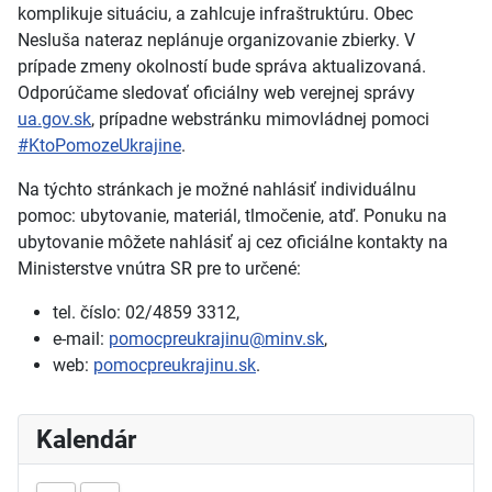
komplikuje situáciu, a zahlcuje infraštruktúru. Obec
Nesluša nateraz neplánuje organizovanie zbierky. V
prípade zmeny okolností bude správa aktualizovaná.
Odporúčame sledovať oficiálny web verejnej správy
ua.gov.sk
, prípadne webstránku mimovládnej pomoci
#KtoPomozeUkrajine
.
Na týchto stránkach je možné nahlásiť individuálnu
pomoc: ubytovanie, materiál, tlmočenie, atď. Ponuku na
ubytovanie môžete nahlásiť aj cez oficiálne kontakty na
Ministerstve vnútra SR pre to určené:
tel. číslo: 02/4859 3312,
e-mail:
pomocpreukrajinu@minv.sk
,
web:
pomocpreukrajinu.sk
.
Kalendár