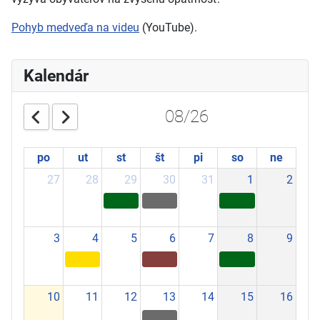
Pohyb medveďa na videu
(YouTube).
Kalendár
08/26
po
ut
st
št
pi
so
ne
27
28
29
30
31
1
2
3
4
5
6
7
8
9
10
11
12
13
14
15
16