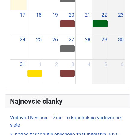
17
18
19
20
21
22
23
24
25
26
27
28
29
30
31
1
2
3
4
5
6
Najnovšie články
Vodovod Nesluša – Žiar – rekonštrukcia vodovodnej
siete
3. riadne zasadnutie obecného zastupiteľstva 2026