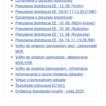
Oznámenie o doručení písomnosti
Prerušenie distribúcie EE - 13. 08. (Vrchy)
Prerušenie distribúcie EE - 05-07,11-13,20-21(NK)
Oznámenie o doručení písomnosti
Prerušenie distribúcie EE - 10. 08. (Nižný koniec)
Prerušenie distribúcie EE - 10. 08. (Radovka)
Prerušenie distribúcie EE - 12. 08. (Krupovka)
Prerušenie distribúcie EE - 04.,14.,17.-19.08.(NK)
Voľby do orgánov samosprávy obcí - zapisovateľ
MVK
Voľby do orgánov samospráv - delegovanie
MVK/OVK
Voľby do orgánov samosprávy - informácia
Informovanie o úrovni triedenia odpadov
Výkaz o komunálnom odpade
Štatistické zisťovanie EU SILC
Evidencia štandardov kvality - voda 2025