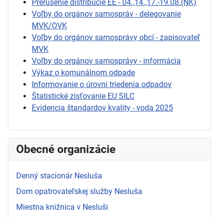
Prerušenie distribúcie EE - 04.,14.,17.-19.08.(NK)
Voľby do orgánov samospráv - delegovanie
MVK/OVK
Voľby do orgánov samosprávy obcí - zapisovateľ
MVK
Voľby do orgánov samosprávy - informácia
Výkaz o komunálnom odpade
Informovanie o úrovni triedenia odpadov
Štatistické zisťovanie EU SILC
Evidencia štandardov kvality - voda 2025
Obecné organizácie
Denný stacionár Nesluša
Dom opatrovateľskej služby Nesluša
Miestna knižnica v Nesluši