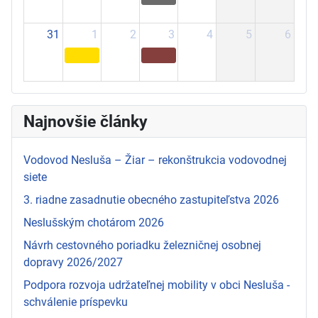
31
1
2
3
4
5
6
Najnovšie články
Vodovod Nesluša – Žiar – rekonštrukcia vodovodnej
siete
3. riadne zasadnutie obecného zastupiteľstva 2026
Neslušským chotárom 2026
Návrh cestovného poriadku železničnej osobnej
dopravy 2026/2027
Podpora rozvoja udržateľnej mobility v obci Nesluša -
schválenie príspevku