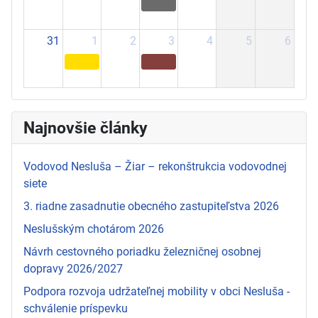
31
1
2
3
4
5
6
Najnovšie články
Vodovod Nesluša – Žiar – rekonštrukcia vodovodnej
siete
3. riadne zasadnutie obecného zastupiteľstva 2026
Neslušským chotárom 2026
Návrh cestovného poriadku železničnej osobnej
dopravy 2026/2027
Podpora rozvoja udržateľnej mobility v obci Nesluša -
schválenie príspevku