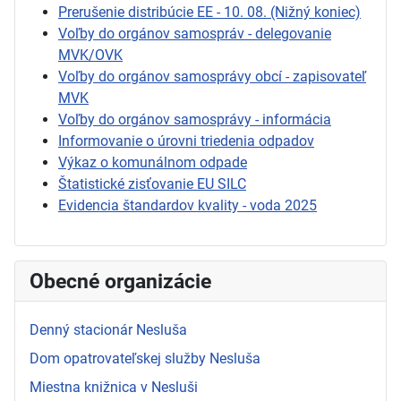
Prerušenie distribúcie EE - 10. 08. (Nižný koniec)
Voľby do orgánov samospráv - delegovanie
MVK/OVK
Voľby do orgánov samosprávy obcí - zapisovateľ
MVK
Voľby do orgánov samosprávy - informácia
Informovanie o úrovni triedenia odpadov
Výkaz o komunálnom odpade
Štatistické zisťovanie EU SILC
Evidencia štandardov kvality - voda 2025
Obecné organizácie
Denný stacionár Nesluša
Dom opatrovateľskej služby Nesluša
Miestna knižnica v Nesluši