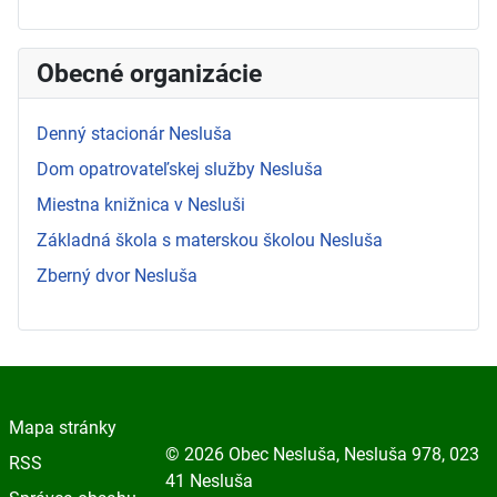
Obecné organizácie
Denný stacionár Nesluša
Dom opatrovateľskej služby Nesluša
Miestna knižnica v Nesluši
Základná škola s materskou školou Nesluša
Zberný dvor Nesluša
Mapa stránky
© 2026 Obec Nesluša, Nesluša 978, 023
RSS
41 Nesluša