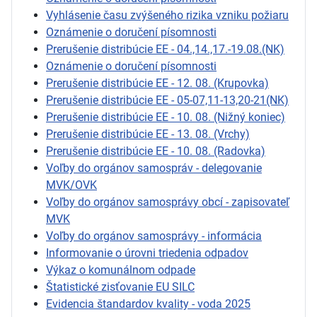
Vyhlásenie času zvýšeného rizika vzniku požiaru
Oznámenie o doručení písomnosti
Prerušenie distribúcie EE - 04.,14.,17.-19.08.(NK)
Oznámenie o doručení písomnosti
Prerušenie distribúcie EE - 12. 08. (Krupovka)
Prerušenie distribúcie EE - 05-07,11-13,20-21(NK)
Prerušenie distribúcie EE - 10. 08. (Nižný koniec)
Prerušenie distribúcie EE - 13. 08. (Vrchy)
Prerušenie distribúcie EE - 10. 08. (Radovka)
Voľby do orgánov samospráv - delegovanie
MVK/OVK
Voľby do orgánov samosprávy obcí - zapisovateľ
MVK
Voľby do orgánov samosprávy - informácia
Informovanie o úrovni triedenia odpadov
Výkaz o komunálnom odpade
Štatistické zisťovanie EU SILC
Evidencia štandardov kvality - voda 2025