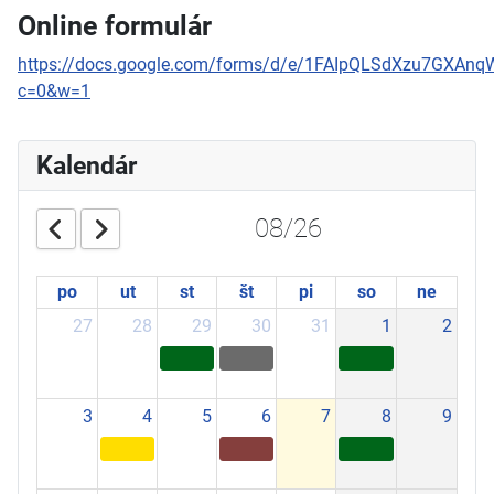
Online formulár
https://docs.google.com/forms/d/e/1FAIpQLSdXzu7GXAn
c=0&w=1
Kalendár
08/26
po
ut
st
št
pi
so
ne
27
28
29
30
31
1
2
3
4
5
6
7
8
9