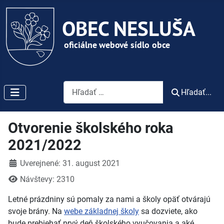
Vyhľadávanie
Hľadať...
Otvorenie školského roka
2021/2022
Detaily
Uverejnené: 31. august 2021
Návštevy: 2310
Letné prázdniny sú pomaly za nami a školy opäť otvárajú
svoje brány. Na
webe základnej školy
sa dozviete, ako
bude prebiehať prvý deň školského vyučovania a aké