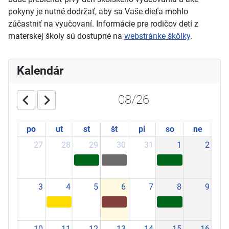
pokyny je nutné dodržať, aby sa Vaše dieťa mohlo
zúčastniť na vyučovaní. Informácie pre rodičov detí z
materskej školy sú dostupné na
webstránke škôlky
.
Kalendár
08/26
po
ut
st
št
pi
so
ne
27
28
29
30
31
1
2
3
4
5
6
7
8
9
10
11
12
13
14
15
16