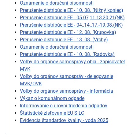
Oznámenie o doručení písomnosti
Prerušenie distribúcie EE - 10. 08. (Nižný koniec)
Prerušenie distribúcie EE - 05-07,11-13,20-21(NK)
Prerušenie distribúcie EE - 04.,14.,17.-19.08.(NK)
Prerušenie distribúcie EE - 12. 08. (Krupovka)
Prerušenie distribúcie EE - 13. 08. (Vrchy)
Oznámenie o doručení písomnosti
Prerušenie distribúcie EE - 10. 08. (Radovka)
Voľby do orgánov samosprávy obcí - zapisovateľ
MVK
Voľby do orgánov samospráv - delegovanie
MVK/OVK
Voľby do orgánov samosprávy - informácia
Výkaz o komunálnom odpade
Informovanie o úrovni triedenia odpadov
Štatistické zisťovanie EU SILC
Evidencia štandardov kvality - voda 2025