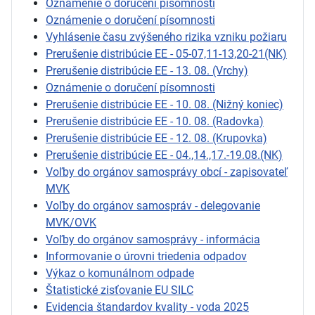
Oznámenie o doručení písomnosti
Oznámenie o doručení písomnosti
Vyhlásenie času zvýšeného rizika vzniku požiaru
Prerušenie distribúcie EE - 05-07,11-13,20-21(NK)
Prerušenie distribúcie EE - 13. 08. (Vrchy)
Oznámenie o doručení písomnosti
Prerušenie distribúcie EE - 10. 08. (Nižný koniec)
Prerušenie distribúcie EE - 10. 08. (Radovka)
Prerušenie distribúcie EE - 12. 08. (Krupovka)
Prerušenie distribúcie EE - 04.,14.,17.-19.08.(NK)
Voľby do orgánov samosprávy obcí - zapisovateľ
MVK
Voľby do orgánov samospráv - delegovanie
MVK/OVK
Voľby do orgánov samosprávy - informácia
Informovanie o úrovni triedenia odpadov
Výkaz o komunálnom odpade
Štatistické zisťovanie EU SILC
Evidencia štandardov kvality - voda 2025