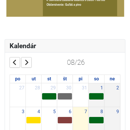
Kalendár
08/26
po
ut
st
št
pi
so
ne
27
28
29
30
31
1
2
3
4
5
6
7
8
9