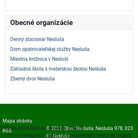
Obecné organizácie
Denný stacionár Nesluša
Dom opatrovateľskej služby Nesluša
Miestna knižnica v Nesluši
Základná škola s materskou školou Nesluša
Zberný dvor Nesluša
Mapa stránky
Stránka obce Nesluša používa cookies
© 2026 Obec Nesluša, Nesluša 978, 023
RSS
S cieľom zabezpečiť riadne fungovanie tejto webovej lokality
41 Nesluša