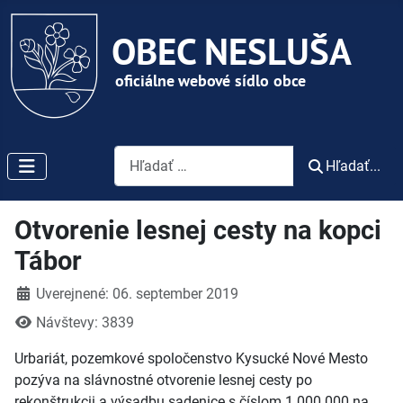
Vyhľadávanie
Hľadať...
Otvorenie lesnej cesty na kopci
Tábor
Detaily
Uverejnené: 06. september 2019
Návštevy: 3839
Urbariát, pozemkové spoločenstvo Kysucké Nové Mesto
pozýva na slávnostné otvorenie lesnej cesty po
rekonštrukcii a výsadbu sadenice s číslom 1 000 000 na