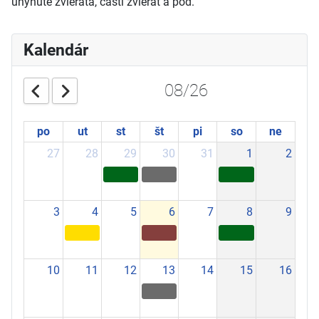
uhynuté zvieratá, časti zvierat a pod.
Kalendár
08/26
po
ut
st
št
pi
so
ne
27
28
29
30
31
1
2
3
4
5
6
7
8
9
10
11
12
13
14
15
16