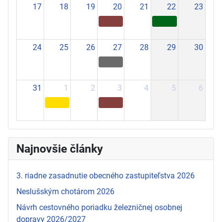
17
18
19
20
21
22
23
24
25
26
27
28
29
30
31
1
2
3
4
5
6
Najnovšie články
3. riadne zasadnutie obecného zastupiteľstva 2026
Neslušským chotárom 2026
Návrh cestovného poriadku železničnej osobnej
dopravy 2026/2027