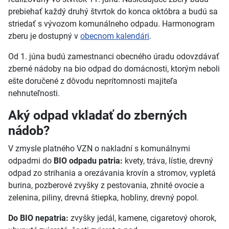
prebiehať každý druhý štvrtok do konca októbra a budú sa
striedať s vývozom komunálneho odpadu. Harmonogram
zberu je dostupný v
obecnom kalendári
.
Od 1. júna budú zamestnanci obecného úradu odovzdávať
zberné nádoby na bio odpad do domácnosti, ktorým neboli
ešte doručené z dôvodu neprítomnosti majiteľa
nehnuteľnosti.
Aký odpad vkladať do zberných
nádob?
V zmysle platného VZN o nakladní s komunálnymi
odpadmi do
BIO odpadu patria:
kvety, tráva, lístie, drevný
odpad zo strihania a orezávania krovín a stromov, vypletá
burina, pozberové zvyšky z pestovania, zhnité ovocie a
zelenina, piliny, drevná štiepka, hobliny, drevný popol.
Do BIO nepatria:
zvyšky jedál, kamene, cigaretový ohorok,