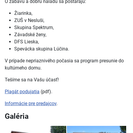
O zábavu a dobrú náladu sa postarajú:
Žiarinka,
ZUŠ v Nesluši,
Skupina Spektrum,
Závadské ženy,
DFS Lieska,
Spevácka skupina Lúčina.
V prípade nepriaznivého počasia sa program presunie do
kultúrneho domu.
Tešíme sa na Vašu účasť!
Plagát podujatia
(pdf).
Informácie pre predajcov
.
Galéria