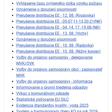
Vyhlásenie času zvýšeného rizika vzniku požiaru
Oznámenie o doručení písomnosti
Prerušenie distribúcie EE - 12. 08. (Krupovka)
Prerušenie distribúcie EE - 05-07,11-13,20-21(NK)
Prerušenie distribúcie EE - 04.,14.,17.-19.08.(NK)
Prerušenie distribúcie EE - 13. 08. (Vrchy)
Oznámenie o doručení písomnosti
Prerušenie distribúcie EE - 10. 08. (Radovka)
Prerušenie distribúcie EE - 10. 08. (Nižný koniec)
Voľby do orgánov samospráv - delegovanie
MVK/OVK
Voľby do orgánov samosprávy obcí - zapisovateľ
MVK
Voľby do orgánov samosprávy - informácia
Informovanie o úrovni triedenia odpadov
Výkaz o komunálnom odpade
Štatistické zisťovanie EU SILC
Evidencia štandardov kvality - voda 2025
Systém a harmonogram zberu KO na rok 2026