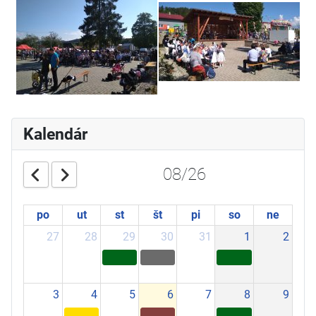
Kalendár
08/26
po
ut
st
št
pi
so
ne
27
28
29
30
31
1
2
3
4
5
6
7
8
9