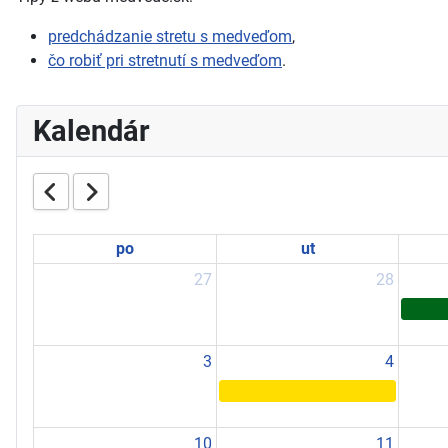
predchádzanie stretu s medveďom
,
čo robiť pri stretnutí s medveďom
.
Kalendár
po
ut
27
28
3
4
10
11