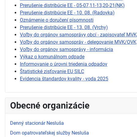
Prerušenie distribúcie EE - 05-07,11-13,20-21(NK)
Prerušenie distribúcie EE - 10. 08. (Radovka)
Oznámenie o doručení písomnosti
Prerušenie distribúcie EE - 13. 08. (Vrchy)
Voľby do orgánov samosprávy obcí - zapisovateľ MVK
Voľby do orgánov samospráv - delegovanie MVK/OVK
Voľby do orgánov samosprávy - informácia
Výkaz o komunálnom odpade
Informovanie o úrovni triedenia odpadov
Štatistické zisťovanie EU SILC
Evidencia štandardov kvality - voda 2025
Obecné organizácie
Denný stacionár Nesluša
Dom opatrovateľskej služby Nesluša