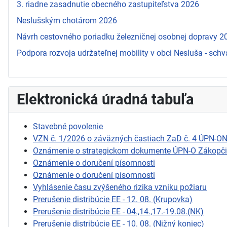
3. riadne zasadnutie obecného zastupiteľstva 2026
Neslušským chotárom 2026
Návrh cestovného poriadku železničnej osobnej dopravy 
Podpora rozvoja udržateľnej mobility v obci Nesluša - schv
Elektronická úradná tabuľa
Stavebné povolenie
VZN č. 1/2026 o záväzných častiach ZaD č. 4 ÚPN-O
Oznámenie o strategickom dokumente ÚPN-O Zákopč
Oznámenie o doručení písomnosti
Oznámenie o doručení písomnosti
Vyhlásenie času zvýšeného rizika vzniku požiaru
Prerušenie distribúcie EE - 12. 08. (Krupovka)
Prerušenie distribúcie EE - 04.,14.,17.-19.08.(NK)
Prerušenie distribúcie EE - 10. 08. (Nižný koniec)