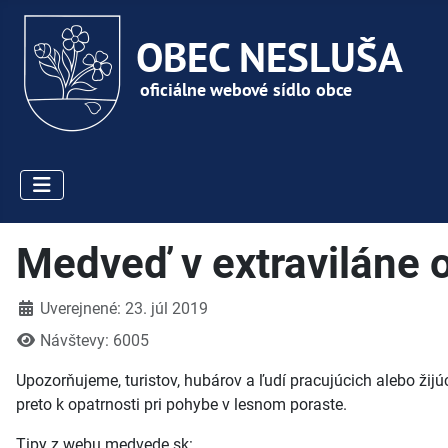
Medveď v extraviláne 
Detaily
Uverejnené: 23. júl 2019
Návštevy: 6005
Upozorňujeme, turistov, hubárov a ľudí pracujúcich alebo žij
preto k opatrnosti pri pohybe v lesnom poraste.
Tipy z webu medvede.sk: