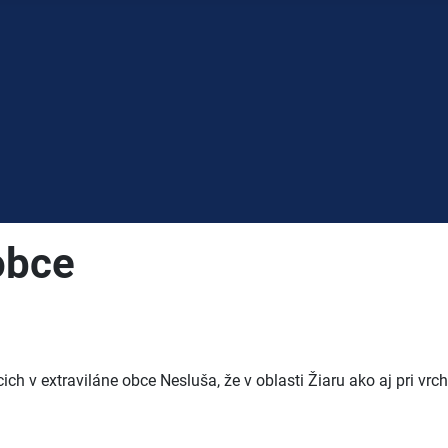
obce
úcich v extraviláne obce Nesluša, že v oblasti Žiaru ako aj pr