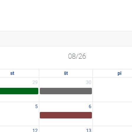
08/26
st
št
pi
29
30
5
6
12
13