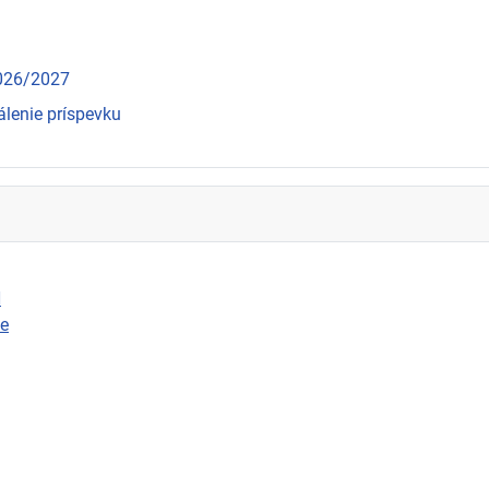
2026/2027
álenie príspevku
N
ie