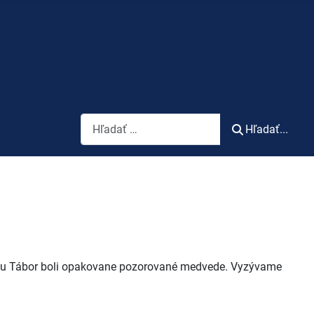
Vyhľadávanie
Hľadať...
i vrchu Tábor boli opakovane pozorované medvede. Vyzývame