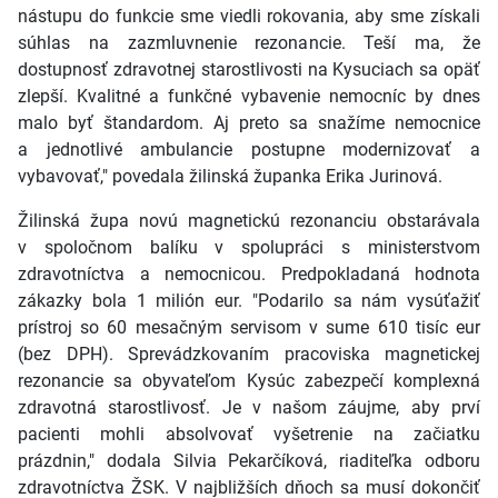
nástupu do funkcie sme viedli rokovania, aby sme získali
súhlas na zazmluvnenie rezonancie. Teší ma, že
dostupnosť zdravotnej starostlivosti na Kysuciach sa opäť
zlepší. Kvalitné a funkčné vybavenie nemocníc by dnes
malo byť štandardom. Aj preto sa snažíme nemocnice
a jednotlivé ambulancie postupne modernizovať a
vybavovať," povedala žilinská županka Erika Jurinová.
Žilinská župa novú magnetickú rezonanciu obstarávala
v spoločnom balíku v spolupráci s ministerstvom
zdravotníctva a nemocnicou. Predpokladaná hodnota
zákazky bola 1 milión eur. "Podarilo sa nám vysúťažiť
prístroj so 60 mesačným servisom v sume 610 tisíc eur
(bez DPH). Sprevádzkovaním pracoviska magnetickej
rezonancie sa obyvateľom Kysúc zabezpečí komplexná
zdravotná starostlivosť. Je v našom záujme, aby prví
pacienti mohli absolvovať vyšetrenie na začiatku
prázdnin," dodala Silvia Pekarčíková, riaditeľka odboru
zdravotníctva ŽSK. V najbližších dňoch sa musí dokončiť