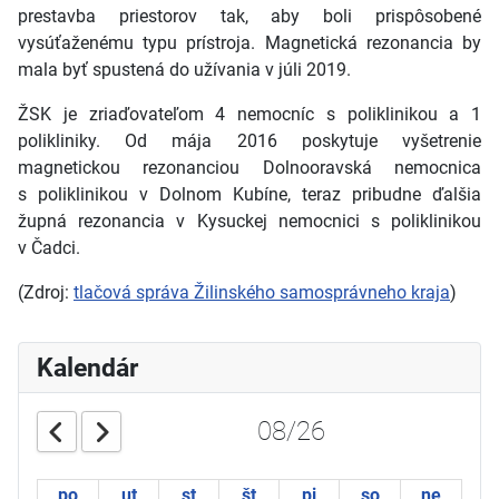
prestavba priestorov tak, aby boli prispôsobené
vysúťaženému typu prístroja. Magnetická rezonancia by
mala byť spustená do užívania v júli 2019.
ŽSK je zriaďovateľom 4 nemocníc s poliklinikou a 1
polikliniky. Od mája 2016 poskytuje vyšetrenie
magnetickou rezonanciou Dolnooravská nemocnica
s poliklinikou v Dolnom Kubíne, teraz pribudne ďalšia
župná rezonancia v Kysuckej nemocnici s poliklinikou
v Čadci.
(Zdroj:
tlačová správa Žilinského samosprávneho kraja
)
Kalendár
08/26
po
ut
st
št
pi
so
ne