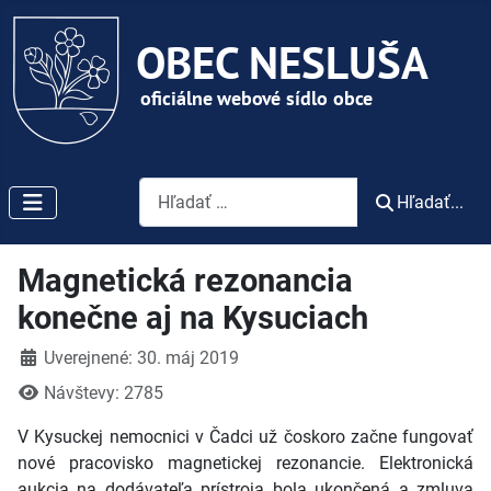
Vyhľadávanie
Hľadať...
Magnetická rezonancia
konečne aj na Kysuciach
Detaily
Uverejnené: 30. máj 2019
Návštevy: 2785
V Kysuckej nemocnici v Čadci už čoskoro začne fungovať
nové pracovisko magnetickej rezonancie. Elektronická
aukcia na dodávateľa prístroja bola ukončená a zmluva