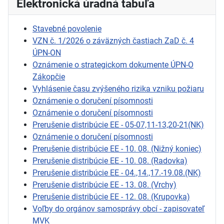
Elektronická úradná tabuľa
Stavebné povolenie
VZN č. 1/2026 o záväzných častiach ZaD č. 4
ÚPN-ON
Oznámenie o strategickom dokumente ÚPN-O
Zákopčie
Vyhlásenie času zvýšeného rizika vzniku požiaru
Oznámenie o doručení písomnosti
Oznámenie o doručení písomnosti
Prerušenie distribúcie EE - 05-07,11-13,20-21(NK)
Oznámenie o doručení písomnosti
Prerušenie distribúcie EE - 10. 08. (Nižný koniec)
Prerušenie distribúcie EE - 10. 08. (Radovka)
Prerušenie distribúcie EE - 04.,14.,17.-19.08.(NK)
Prerušenie distribúcie EE - 13. 08. (Vrchy)
Prerušenie distribúcie EE - 12. 08. (Krupovka)
Voľby do orgánov samosprávy obcí - zapisovateľ
MVK