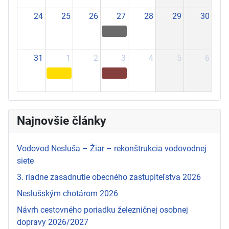
24
25
26
27
28
29
30
31
1
2
3
4
5
6
Najnovšie články
Vodovod Nesluša – Žiar – rekonštrukcia vodovodnej
siete
3. riadne zasadnutie obecného zastupiteľstva 2026
Neslušským chotárom 2026
Návrh cestovného poriadku železničnej osobnej
dopravy 2026/2027