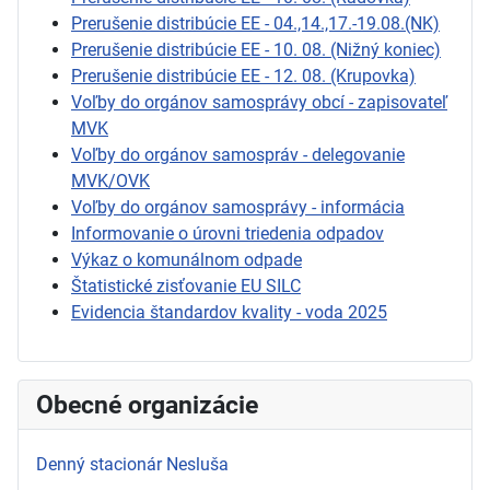
Prerušenie distribúcie EE - 04.,14.,17.-19.08.(NK)
Prerušenie distribúcie EE - 10. 08. (Nižný koniec)
Prerušenie distribúcie EE - 12. 08. (Krupovka)
Voľby do orgánov samosprávy obcí - zapisovateľ
MVK
Voľby do orgánov samospráv - delegovanie
MVK/OVK
Voľby do orgánov samosprávy - informácia
Informovanie o úrovni triedenia odpadov
Výkaz o komunálnom odpade
Štatistické zisťovanie EU SILC
Evidencia štandardov kvality - voda 2025
Obecné organizácie
Denný stacionár Nesluša