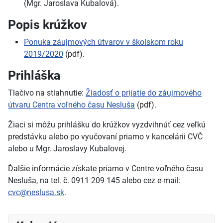
(Mgr. Jaroslava Kubalová).
Popis krúžkov
Ponuka záujmových útvarov v školskom roku
2019/2020
(pdf).
Prihláška
Tlačivo na stiahnutie:
Žiadosť o prijatie do záujmového
útvaru Centra voľného času Nesluša
(pdf).
Žiaci si môžu prihlášku do krúžkov vyzdvihnúť cez veľkú
predstávku alebo po vyučovaní priamo v kancelárii CVČ
alebo u Mgr. Jaroslavy Kubalovej.
Ďalšie informácie získate priamo v Centre voľného času
Nesluša, na tel. č. 0911 209 145 alebo cez e-mail:
cvc@neslusa.sk
.