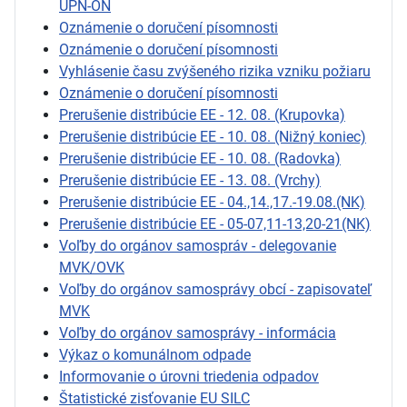
ÚPN-ON
Oznámenie o doručení písomnosti
Oznámenie o doručení písomnosti
Vyhlásenie času zvýšeného rizika vzniku požiaru
Oznámenie o doručení písomnosti
Prerušenie distribúcie EE - 12. 08. (Krupovka)
Prerušenie distribúcie EE - 10. 08. (Nižný koniec)
Prerušenie distribúcie EE - 10. 08. (Radovka)
Prerušenie distribúcie EE - 13. 08. (Vrchy)
Prerušenie distribúcie EE - 04.,14.,17.-19.08.(NK)
Prerušenie distribúcie EE - 05-07,11-13,20-21(NK)
Voľby do orgánov samospráv - delegovanie
MVK/OVK
Voľby do orgánov samosprávy obcí - zapisovateľ
MVK
Voľby do orgánov samosprávy - informácia
Výkaz o komunálnom odpade
Informovanie o úrovni triedenia odpadov
Štatistické zisťovanie EU SILC