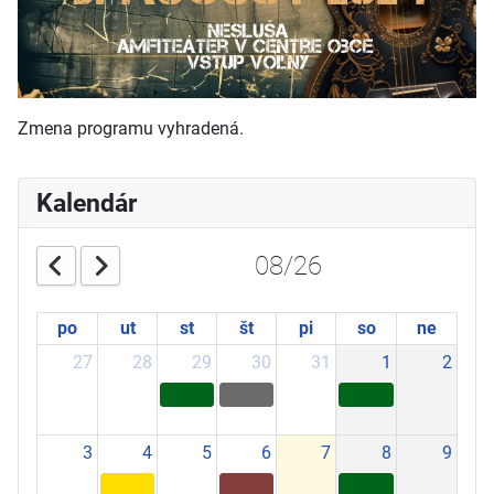
Zmena programu vyhradená.
Kalendár
08/26
po
ut
st
št
pi
so
ne
27
28
29
30
31
1
2
3
4
5
6
7
8
9