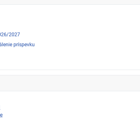
2026/2027
álenie príspevku
N
ie