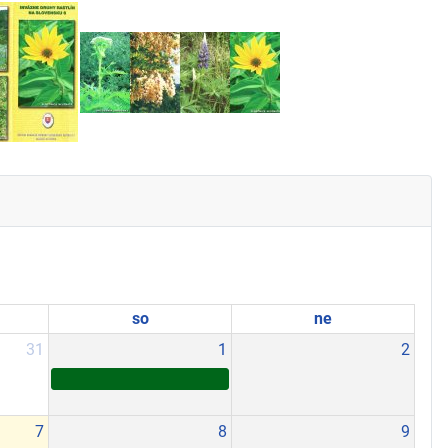
so
ne
31
1
2
7
8
9