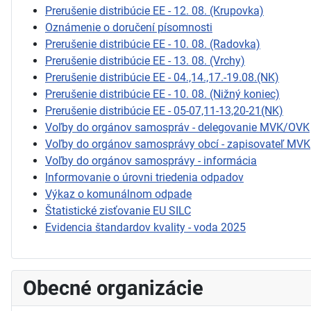
Prerušenie distribúcie EE - 12. 08. (Krupovka)
Oznámenie o doručení písomnosti
Prerušenie distribúcie EE - 10. 08. (Radovka)
Prerušenie distribúcie EE - 13. 08. (Vrchy)
Prerušenie distribúcie EE - 04.,14.,17.-19.08.(NK)
Prerušenie distribúcie EE - 10. 08. (Nižný koniec)
Prerušenie distribúcie EE - 05-07,11-13,20-21(NK)
Voľby do orgánov samospráv - delegovanie MVK/OVK
Voľby do orgánov samosprávy obcí - zapisovateľ MVK
Voľby do orgánov samosprávy - informácia
Informovanie o úrovni triedenia odpadov
Výkaz o komunálnom odpade
Štatistické zisťovanie EU SILC
Evidencia štandardov kvality - voda 2025
Obecné organizácie