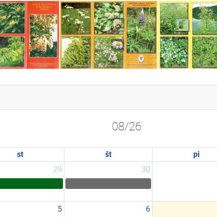
08/26
st
št
pi
29
30
5
6