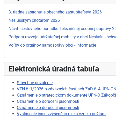
3. riadne zasadnutie obecného zastupiteľstva 2026
Neslušským chotárom 2026
Návrh cestovného poriadku železničnej osobnej dopravy 
Podpora rozvoja udržateľnej mobility v obci Nesluša - schv
Voľby do orgánov samosprávy obcí - informácie
Elektronická úradná tabuľa
Stavebné povolenie
VZN č. 1/2026 o záväzných častiach ZaD č. 4 ÚPN-O
Oznámenie o strategickom dokumente ÚPN-O Zákopč
Oznámenie o doručení písomnosti
Oznámenie o doručení písomnosti
Vyhlásenie času zvýšeného rizika vzniku požiaru