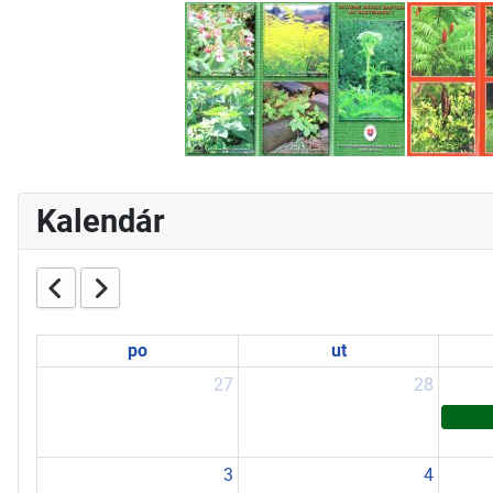
Kalendár
po
ut
27
28
3
4