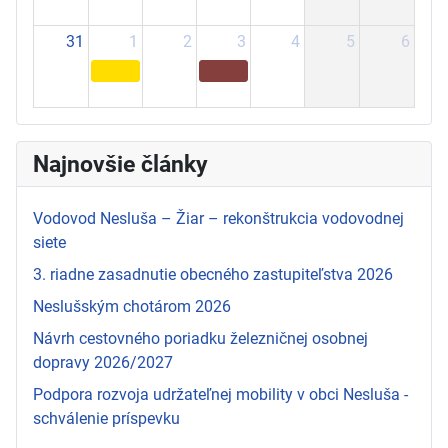
31
1
2
3
4
5
6
Najnovšie články
Vodovod Nesluša – Žiar – rekonštrukcia vodovodnej
siete
3. riadne zasadnutie obecného zastupiteľstva 2026
Neslušským chotárom 2026
Návrh cestovného poriadku železničnej osobnej
dopravy 2026/2027
Podpora rozvoja udržateľnej mobility v obci Nesluša -
schválenie príspevku