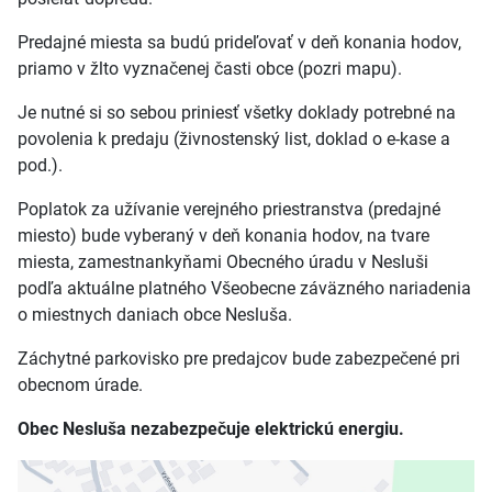
Predajné miesta sa budú prideľovať v deň konania hodov,
priamo v žlto vyznačenej časti obce (pozri mapu).
Je nutné si so sebou priniesť všetky doklady potrebné na
povolenia k predaju (živnostenský list, doklad o e-kase a
pod.).
Poplatok za užívanie verejného priestranstva (predajné
miesto) bude vyberaný v deň konania hodov, na tvare
miesta, zamestnankyňami Obecného úradu v Nesluši
podľa aktuálne platného Všeobecne záväzného nariadenia
o miestnych daniach obce Nesluša.
Záchytné parkovisko pre predajcov bude zabezpečené pri
obecnom úrade.
Obec Nesluša nezabezpečuje elektrickú energiu.