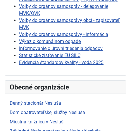
Voľby do orgánov samospráv - delegovanie
MVK/OVK
Voľby do orgánov samosprávy obcí - zapisovateľ
MVK
Voľby do orgánov samosprávy - informácia
Výkaz o komunálnom odpade
Informovanie o úrovni triedenia odpadov
Štatistické zisťovanie EU SILC
Evidencia štandardov kvality - voda 2025
Obecné organizácie
Denný stacionár Nesluša
Dom opatrovateľskej služby Nesluša
Miestna knižnica v Nesluši