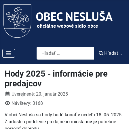
Vyhľadávanie
Hľadať...
Hody 2025 - informácie pre
predajcov
Detaily
Uverejnené: 20. január 2025
Návštevy: 3168
V obci Nesluša sa hody budú konať v nedeľu 18. 05. 2025.
Žiadosti o pridelenie predajného miesta
nie je
potrebné
posielať dopredu.