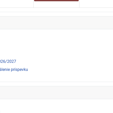
2026/2027
álenie príspevku
N