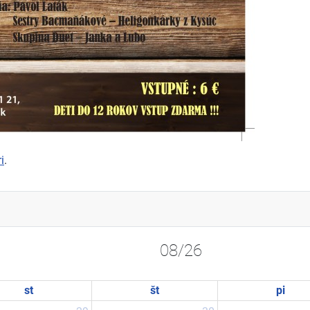
i
.
08/26
st
št
pi