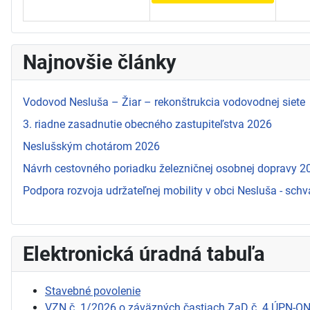
Najnovšie články
Vodovod Nesluša – Žiar – rekonštrukcia vodovodnej siete
3. riadne zasadnutie obecného zastupiteľstva 2026
Neslušským chotárom 2026
Návrh cestovného poriadku železničnej osobnej dopravy 
Podpora rozvoja udržateľnej mobility v obci Nesluša - schv
Elektronická úradná tabuľa
Stavebné povolenie
VZN č. 1/2026 o záväzných častiach ZaD č. 4 ÚPN-O