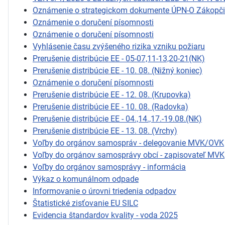
Oznámenie o strategickom dokumente ÚPN-O Zákopč
Oznámenie o doručení písomnosti
Oznámenie o doručení písomnosti
Vyhlásenie času zvýšeného rizika vzniku požiaru
Prerušenie distribúcie EE - 05-07,11-13,20-21(NK)
Prerušenie distribúcie EE - 10. 08. (Nižný koniec)
Oznámenie o doručení písomnosti
Prerušenie distribúcie EE - 12. 08. (Krupovka)
Prerušenie distribúcie EE - 10. 08. (Radovka)
Prerušenie distribúcie EE - 04.,14.,17.-19.08.(NK)
Prerušenie distribúcie EE - 13. 08. (Vrchy)
Voľby do orgánov samospráv - delegovanie MVK/OVK
Voľby do orgánov samosprávy obcí - zapisovateľ MVK
Voľby do orgánov samosprávy - informácia
Výkaz o komunálnom odpade
Informovanie o úrovni triedenia odpadov
Štatistické zisťovanie EU SILC
Evidencia štandardov kvality - voda 2025