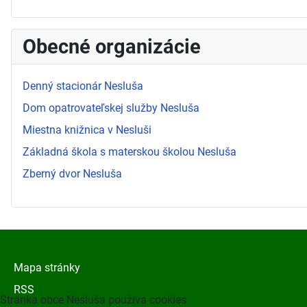
Obecné organizácie
Denný stacionár Nesluša
Dom opatrovateľskej služby Nesluša
Miestna knižnica v Nesluši
Základná škola s materskou školou Nesluša
Zberný dvor Nesluša
Mapa stránky
RSS
Stránka obce Nesluša používa cookies