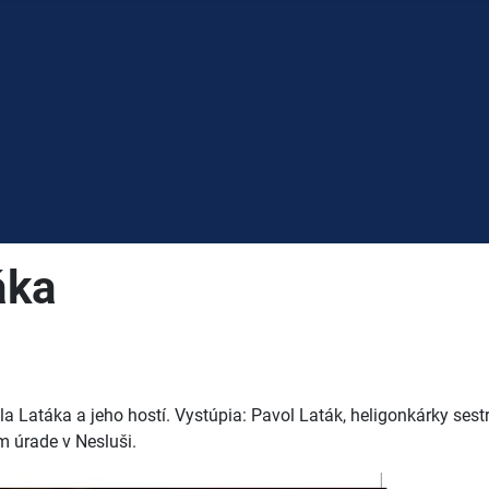
áka
a Latáka a jeho hostí. Vystúpia: Pavol Laták, heligonkárky sest
 úrade v Nesluši.