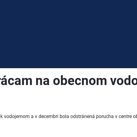
prácam na obecnom vod
 k vodojemom a v decembri bola odstránená porucha v centre o