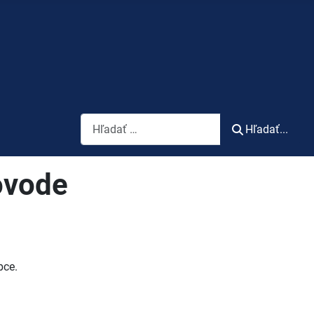
Vyhľadávanie
Hľadať...
ovode
bce.