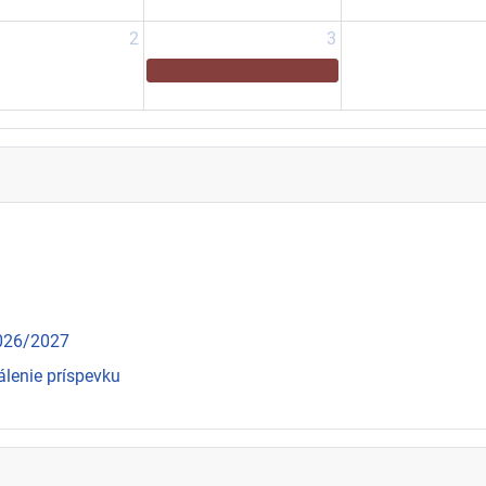
2
3
2026/2027
álenie príspevku