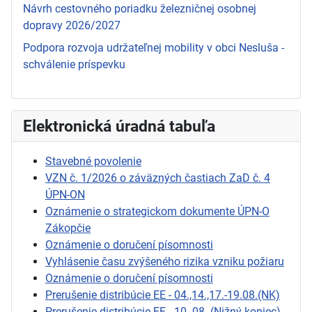
Návrh cestovného poriadku železničnej osobnej
dopravy 2026/2027
Podpora rozvoja udržateľnej mobility v obci Nesluša -
schválenie príspevku
Elektronická úradná tabuľa
Stavebné povolenie
VZN č. 1/2026 o záväzných častiach ZaD č. 4
ÚPN-ON
Oznámenie o strategickom dokumente ÚPN-O
Zákopčie
Oznámenie o doručení písomnosti
Vyhlásenie času zvýšeného rizika vzniku požiaru
Oznámenie o doručení písomnosti
Prerušenie distribúcie EE - 04.,14.,17.-19.08.(NK)
Prerušenie distribúcie EE - 10. 08. (Nižný koniec)