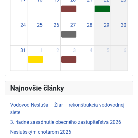
24
25
26
27
28
29
30
31
1
2
3
4
5
6
Najnovšie články
Vodovod Nesluša – Žiar – rekonštrukcia vodovodnej
siete
3. riadne zasadnutie obecného zastupiteľstva 2026
Neslušským chotárom 2026