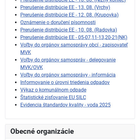
Prerušenie distribúcie EE - 13. 08. (Vrchy)
Prerušenie distribúcie EE - 12. 08. (Krupovka)
Oznámenie o doručení písomnosti
Prerušenie distribúcie EE - 10. 08. (Radovka)
Prerušenie distribúcie EE - 05-07,11-13,20-21(NK)
Voľby do orgánov samosprávy obcí - zapisovateľ
MVK
Voľby do orgánov samospráv - delegovanie
MVK/OVK
Voľby do orgánov samosprávy - informácia
Informovanie o úrovni triedenia odpadov
Výkaz o komunálnom odpade
Štatistické zisťovanie EU SILC
Evidencia štandardov kvality - voda 2025
Obecné organizácie