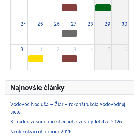
24
25
26
27
28
29
30
31
1
2
3
4
5
6
Najnovšie články
Vodovod Nesluša – Žiar – rekonštrukcia vodovodnej
siete
3. riadne zasadnutie obecného zastupiteľstva 2026
Neslušským chotárom 2026