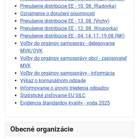
Prerušenie distribúcie EE - 10. 08. (Radovka)
Oznámenie o doručení písomnosti
Prerušenie distribúcie EE - 13. 08. (Vrchy)
Prerušenie distribúcie EE - 12. 08. (Krupovka)
Prerušenie distribúcie EE - 04.,14.,17.-19.08.(NK)
Voľby do orgánov samospráv - delegovanie
MVK/OVK
Voľby do orgánov samosprávy obcí - zapisovateľ
MVK
Voľby do orgánov samosprávy - informácia
Výkaz o komunálnom odpade
Informovanie o úrovni triedenia odpadov
Štatistické zisťovanie EU SILC
Evidencia štandardov kvality - voda 2025
Obecné organizácie