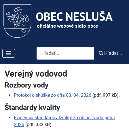
Vyhľadávanie
Hľadať...
Verejný vodovod
Rozbory vody
Protokol o skúške zo dňa 03.
04.
2026
(pdf, 907
kB).
Štandardy kvality
Evidencia štandardov kvality za oblasť voda pitná
2025
(pdf, 332
kB).