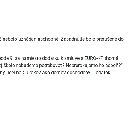
, OZ nebolo uznášaniaschopné. Zasadnutie bolo prerušené do
V bode 9. sa namiesto dodatku k zmluve s EURO-KP (horná
ornej škole nebudeme potrebovať? Neprerokujeme ho aspoň?“
žaný účel na 50 rokov ako domov dôchodcov. Dodatok