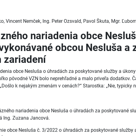
isko, Vincent Nemček, Ing. Peter Ozsvald, Pavol Škuta, Mgr. Ľubom
äzného nariadenia obce Nesluš
vykonávané obcou Nesluša a z
 zariadení
iadenia obce Nesluša o úhradách za poskytované služby a úkon
ľko pôvodné VZN bolo neprehľadné a malo priveľa dodatkov. Čas
 „Došlo k nejakým zmenám v cenách?“ Starostka: „Nie, typicky ne
väzného nariadenia obce Nesluša o úhradách za poskytované s
dá Ing. Zuzana Jancová.
nie obce Nesluša č. 3/2022 o úhradách za poskytované služby 