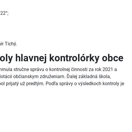
22“;
ír Tichý.
roly hlavnej kontrolórky obce
nula stručne správu o kontrolnej činnosti za rok 2021 a
 dotácií občianskym združeniam. Ďalej základná škola,
ol prijatý už predtým. Podľa správy o výsledkoch kontroly je