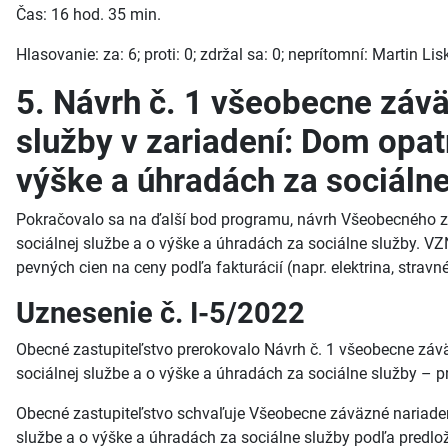
Čas: 16 hod. 35 min.
Hlasovanie: za: 6; proti: 0; zdržal sa: 0; neprítomní: Martin L
5. Návrh č. 1 všeobecne záv
služby v zariadení: Dom opat
výške a úhradách za sociálne
Pokračovalo sa na ďalší bod programu, návrh Všeobecného zá
sociálnej službe a o výške a úhradách za sociálne služby. 
pevných cien na ceny podľa fakturácií (napr. elektrina, stravn
Uznesenie č. I-5/2022
Obecné zastupiteľstvo prerokovalo Návrh č. 1 všeobecne záv
sociálnej službe a o výške a úhradách za sociálne služby – p
Obecné zastupiteľstvo schvaľuje Všeobecne záväzné nariadeni
službe a o výške a úhradách za sociálne služby podľa predl