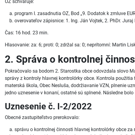
OZ schvaľuje:
program I. zasadnutia OZ, Bod „9. Dodatok k zmluve EU
overovateľov zápisnice: 1. Ing. Ján Vojtek, 2. PhDr. Juraj
Čas: 16 hod. 23 min.
Hlasovanie: za: 6; proti: 0; zdržal sa: 0; neprítomní: Martin L
2. Správa o kontrolnej činnos
Pokračovalo sa bodom 2. Starostka obce odovzdala slovo Már
správy z kontroly hlavnej kontrolórky obce. Kontrola použit
materská škola, Obec Nesluša, dodržiavanie VZN, plnenie uznes
jedno uznesenie v konaní, ostatné sú splnené. Následne bolo p
Uznesenie č. I-2/2022
Obecné zastupiteľstvo prerokovalo:
správu o kontrolnej činnosti hlavnej kontrolórky obce za 