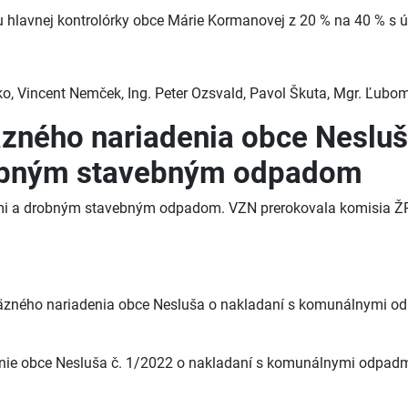
 hlavnej kontrolórky obce Márie Kormanovej z 20 % na 40 % s ú
isko, Vincent Nemček, Ing. Peter Ozsvald, Pavol Škuta, Mgr. Ľubom
äzného nariadenia obce Nesluš
obným stavebným odpadom
 a drobným stavebným odpadom. VZN prerokovala komisia ŽP a
áväzného nariadenia obce Nesluša o nakladaní s komunálnymi
denie obce Nesluša č. 1/2022 o nakladaní s komunálnymi odp