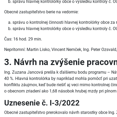
správu hlavnej kontrolórky obce o výsledku kontroly č.
Obecné zastupiteľstvo berie na vedomie:
správu o kontrolnej činnosti hlavnej kontrolórky obce za 
správu hlavnej kontrolórky obce o výsledku kontroly č.
Čas: 16 hod. 29 min.
Neprítomní: Martin Lisko, Vincent Nemček, Ing. Peter Ozsvald
3. Návrh na zvýšenie pracov
Ing. Zuzana Jancová prešla k ďalšiemu bodu programu – Návr
40 %. Hlavná kontrolórka by napríklad mohla pomôcť pri uzatv
konfliktu záujmov, keď bude riešiť aj veci mimo kontrolnej 
o obecnom zriadení ako 1,68 násobok hrubej mzdy pri plnom 
Uznesenie č. I-3/2022
Obecné zastupiteľstvo prerokovalo návrh starostky obce Ing