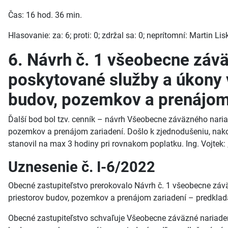
Čas: 16 hod. 36 min.
Hlasovanie: za: 6; proti: 0; zdržal sa: 0; neprítomní: Martin L
6. Návrh č. 1 všeobecne záv
poskytované služby a úkony 
budov, pozemkov a prenájom
Ďalší bod bol tzv. cenník – návrh Všeobecne záväzného nar
pozemkov a prenájom zariadení. Došlo k zjednodušeniu, nako
stanovil na max 3 hodiny pri rovnakom poplatku. Ing. Vojtek:
Uznesenie č. I-6/2022
Obecné zastupiteľstvo prerokovalo Návrh č. 1 všeobecne zá
priestorov budov, pozemkov a prenájom zariadení – predkla
Obecné zastupiteľstvo schvaľuje Všeobecne záväzné nariade