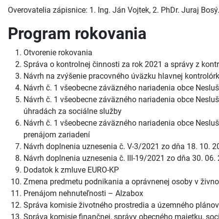
Overovatelia zápisnice: 1. Ing. Ján Vojtek, 2. PhDr. Juraj Bosý
Program rokovania
Otvorenie rokovania
Správa o kontrolnej činnosti za rok 2021 a správy z kont
Návrh na zvýšenie pracovného úväzku hlavnej kontrolór
Návrh č. 1 všeobecne záväzného nariadenia obce Nes
Návrh č. 1 všeobecne záväzného nariadenia obce Nesluša 
úhradách za sociálne služby
Návrh č. 1 všeobecne záväzného nariadenia obce Neslu
prenájom zariadení
Návrh doplnenia uznesenia č. V-3/2021 zo dňa 18. 10. 2
Návrh doplnenia uznesenia č. III-19/2021 zo dňa 30. 06.
Dodatok k zmluve EURO-KP
Zmena predmetu podnikania a oprávnenej osoby v živno
Prenájom nehnuteľnosti – Alzabox
Správa komisie životného prostredia a územného plánova
Správa komisie finančnej, správy obecného majetku, sociá