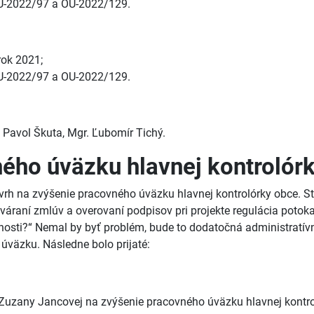
 OU-2022/97 a OU-2022/129.
rok 2021;
 OU-2022/97 a OU-2022/129.
, Pavol Škuta, Mgr. Ľubomír Tichý.
ného úväzku hlavnej kontrolór
h na zvýšenie pracovného úväzku hlavnej kontrolórky obce. Sta
áraní zmlúv a overovaní podpisov pri projekte regulácia potoka.
činnosti?“ Nemal by byť problém, bude to dodatočná administra
úväzku. Následne bolo prijaté:
. Zuzany Jancovej na zvýšenie pracovného úväzku hlavnej kontr