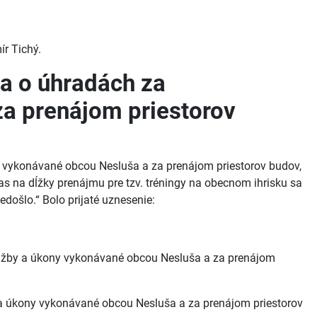
ír Tichý.
a o úhradách za
a prenájom priestorov
y vykonávané obcou Nesluša a za prenájom priestorov budov,
 na dĺžky prenájmu pre tzv. tréningy na obecnom ihrisku sa
došlo.“ Bolo prijaté uznesenie:
lužby a úkony vykonávané obcou Nesluša a za prenájom
a úkony vykonávané obcou Nesluša a za prenájom priestorov