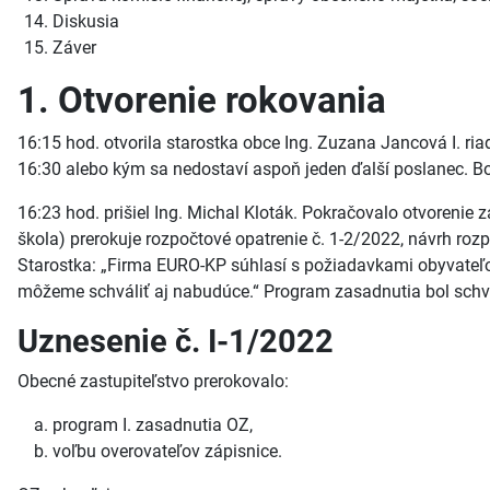
Diskusia
Záver
1. Otvorenie rokovania
16:15 hod. otvorila starostka obce Ing. Zuzana Jancová I. r
16:30 alebo kým sa nedostaví aspoň jeden ďalší poslanec. B
16:23 hod. prišiel Ing. Michal Kloták. Pokračovalo otvoreni
škola) prerokuje rozpočtové opatrenie č. 1-2/2022, návrh ro
Starostka: „Firma EURO-KP súhlasí s požiadavkami obyvateľo
môžeme schváliť aj nabudúce.“ Program zasadnutia bol schv
Uznesenie č. I-1/2022
Obecné zastupiteľstvo prerokovalo:
program I. zasadnutia OZ,
voľbu overovateľov zápisnice.