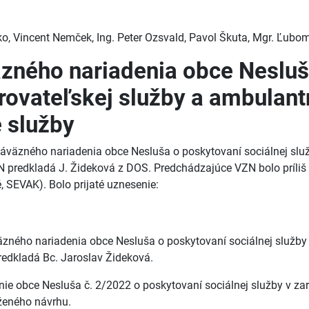
isko, Vincent Nemček, Ing. Peter Ozsvald, Pavol Škuta, Mgr. Ľubom
äzného nariadenia obce Nesluš
rovateľskej služby a ambulantn
 služby
väzného nariadenia obce Nesluša o poskytovaní sociálnej služ
VZN predkladá J. Žideková z DOS. Predchádzajúce VZN bolo prí
é, SEVAK). Bolo prijaté uznesenie:
äzného nariadenia obce Nesluša o poskytovaní sociálnej služby
redkladá Bc. Jaroslav Žideková.
e obce Nesluša č. 2/2022 o poskytovaní sociálnej služby v zar
oženého návrhu.