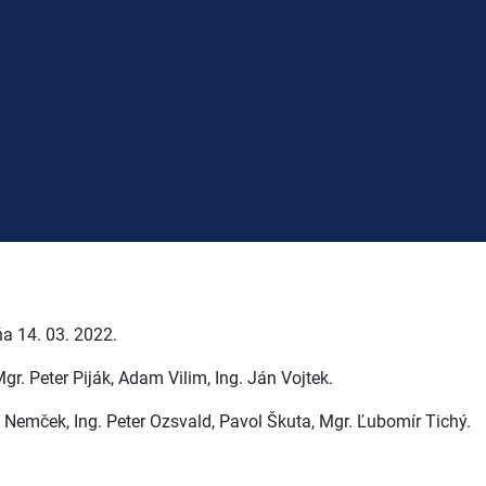
a 14. 03. 2022.
gr. Peter Piják, Adam Vilim, Ing. Ján Vojtek.
t Nemček, Ing. Peter Ozsvald, Pavol Škuta, Mgr. Ľubomír Tichý.