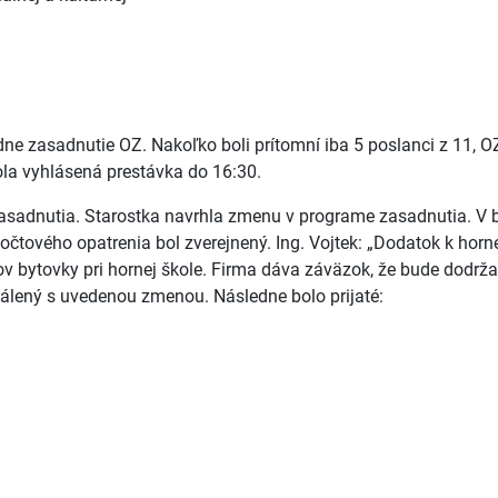
iadne zasadnutie OZ. Nakoľko boli prítomní iba 5 poslanci z 11
ola vyhlásená prestávka do 16:30.
e zasadnutia. Starostka navrhla zmenu v programe zasadnutia. 
zpočtového opatrenia bol zverejnený. Ing. Vojtek: „Dodatok k h
v bytovky pri hornej škole. Firma dáva záväzok, že bude dodr
álený s uvedenou zmenou. Následne bolo prijaté: