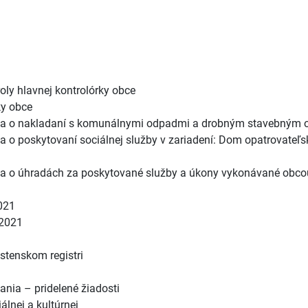
.
roly hlavnej kontrolórky obce
ky obce
luša o nakladaní s komunálnymi odpadmi a drobným stavebným
o poskytovaní sociálnej služby v zariadení: Dom opatrovateľsk
ša o úhradách za poskytované služby a úkony vykonávané obco
021
 2021
stenskom registri
nia – pridelené žiadosti
lnej a kultúrnej