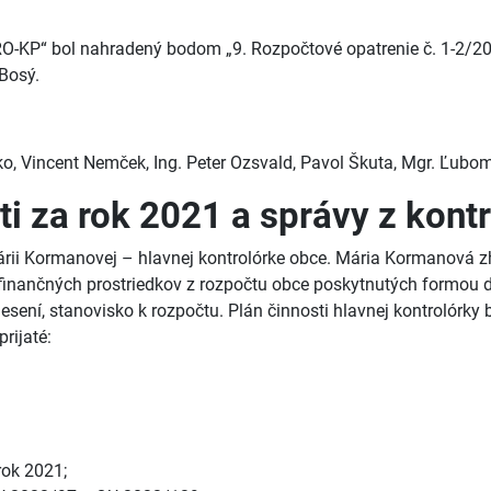
RO-KP“ bol nahradený bodom „9. Rozpočtové opatrenie č. 1-2/20
 Bosý.
isko, Vincent Nemček, Ing. Peter Ozsvald, Pavol Škuta, Mgr. Ľubom
ti za rok 2021 a správy z kont
ii Kormanovej – hlavnej kontrolórke obce. Mária Kormanová zhr
ia finančných prostriedkov z rozpočtu obce poskytnutých formou
ení, stanovisko k rozpočtu. Plán činnosti hlavnej kontrolórky b
rijaté:
rok 2021;