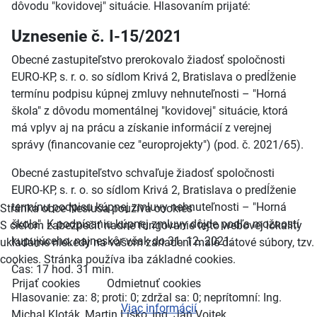
dôvodu "kovidovej" situácie. Hlasovaním prijaté:
Uznesenie č. I-15/2021
Obecné zastupiteľstvo prerokovalo žiadosť spoločnosti
EURO-KP, s. r. o. so sídlom Krivá 2, Bratislava o predĺženie
termínu podpisu kúpnej zmluvy nehnuteľnosti – "Horná
škola" z dôvodu momentálnej "kovidovej" situácie, ktorá
má vplyv aj na prácu a získanie informácií z verejnej
správy (financovanie cez "europrojekty") (pod. č. 2021/65).
Obecné zastupiteľstvo schvaľuje žiadosť spoločnosti
EURO-KP, s. r. o. so sídlom Krivá 2, Bratislava o predĺženie
termínu podpisu kúpnej zmluvy nehnuteľnosti – "Horná
Stránka obce Nesluša používa cookies
škola". K podpísaniu kúpnej zmluvy dôjde podľa možností
S cieľom zabezpečiť riadne fungovanie tejto webovej lokality
kupujúceho, najneskôr však do 31. 12. 2021.
ukladáme niekedy na vašom zariadení malé dátové súbory, tzv.
cookies. Stránka používa iba základné cookies.
Čas: 17 hod. 31 min.
Prijať cookies
Odmietnuť cookies
Hlasovanie: za: 8; proti: 0; zdržal sa: 0; neprítomní: Ing.
Viac informácií
Michal Kloták, Martin Lisko, Ing. Ján Vojtek.