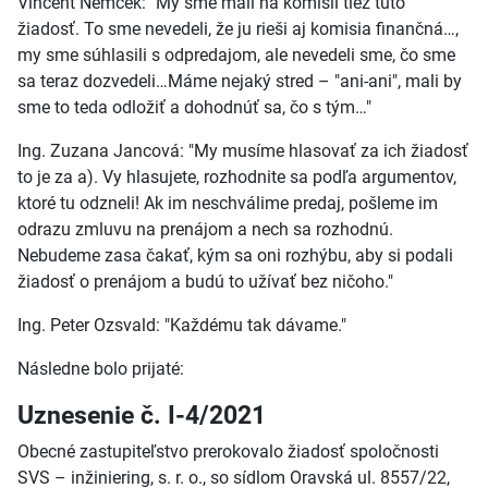
Vincent Nemček: "My sme mali na komisii tiež túto
žiadosť. To sme nevedeli, že ju rieši aj komisia finančná…,
my sme súhlasili s odpredajom, ale nevedeli sme, čo sme
sa teraz dozvedeli…Máme nejaký stred – "ani-ani", mali by
sme to teda odložiť a dohodnúť sa, čo s tým…"
Ing. Zuzana Jancová: "My musíme hlasovať za ich žiadosť
to je za a). Vy hlasujete, rozhodnite sa podľa argumentov,
ktoré tu odzneli! Ak im neschválime predaj, pošleme im
odrazu zmluvu na prenájom a nech sa rozhodnú.
Nebudeme zasa čakať, kým sa oni rozhýbu, aby si podali
žiadosť o prenájom a budú to užívať bez ničoho."
Ing. Peter Ozsvald: "Každému tak dávame."
Následne bolo prijaté:
Uznesenie č. I-4/2021
Obecné zastupiteľstvo prerokovalo žiadosť spoločnosti
SVS – inžiniering, s. r. o., so sídlom Oravská ul. 8557/22,