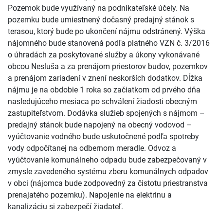
Pozemok bude využívaný na podnikateľské účely. Na
pozemku bude umiestnený dočasný predajný stánok s
terasou, ktorý bude po ukončení nájmu odstránený. Výška
nájomného bude stanovená podľa platného VZN č. 3/2016
o úhradách za poskytované služby a úkony vykonávané
obcou Nesluša a za prenájom priestorov budov, pozemkov
a prenájom zariadení v znení neskorších dodatkov. Dĺžka
nájmu je na obdobie 1 roka so začiatkom od prvého dňa
nasledujúceho mesiaca po schválení žiadosti obecným
zastupiteľstvom. Dodávka služieb spojených s nájmom –
predajný stánok bude napojený na obecný vodovod –
vyúčtovanie vodného bude uskutočnené podľa spotreby
vody odpočítanej na odbernom meradle. Odvoz a
vyúčtovanie komunálneho odpadu bude zabezpečovaný v
zmysle zavedeného systému zberu komunálnych odpadov
v obci (nájomca bude zodpovedný za čistotu priestranstva
prenajatého pozemku). Napojenie na elektrinu a
kanalizáciu si zabezpečí žiadateľ.