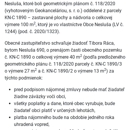
Nesluša, ktoré boli geometrickým plánom č. 118/2020
(vyhotoveným Geokanceláriou, s. r. o.) oddelené z parcely
KN-C 1890 – zastavané plochy a nádvoria o celkovej
2
výmere 100 m
, ktorý je vo vlastníctve Obce Nesluša (LV č.
1244) (pod. č. 2020/1323).
Obecné zastupiteľstvo schvaľuje žiadosť Tibora Ráca,
bytom Nesluša 690, o prenájom časti obecného pozemku
2
č. KN-C 1890 o celkovej výmere 40 m
(podľa predloženého
geometrického plánu č. 118/2020 parcely č. KN-C 1890/3
2
2
o výmere 27 m
a č. KN-C 1890/2 o výmere 13 m
) za
týchto podmienok:
pred podpisom nájomnej zmluvy nebude mať žiadateľ
žiadne záväzky voči obci,
všetky poplatky a dane, ktoré obec vyrubuje, bude
žiadateľ obci platiť v určených lehotách,
platba nájomného bude na obdobie jedného roka
uhradená vopred,