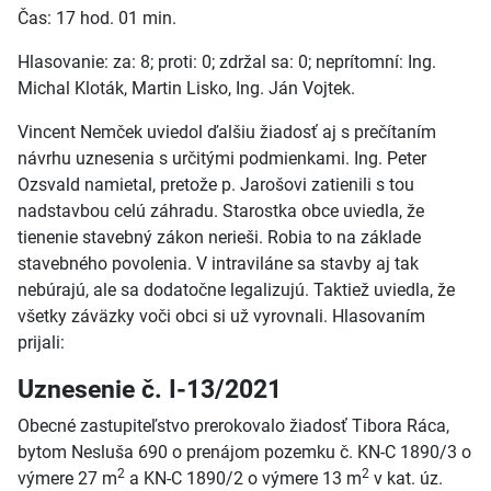
Čas: 17 hod. 01 min.
Hlasovanie: za: 8; proti: 0; zdržal sa: 0; neprítomní: Ing.
Michal Kloták, Martin Lisko, Ing. Ján Vojtek.
Vincent Nemček uviedol ďalšiu žiadosť aj s prečítaním
návrhu uznesenia s určitými podmienkami. Ing. Peter
Ozsvald namietal, pretože p. Jarošovi zatienili s tou
nadstavbou celú záhradu. Starostka obce uviedla, že
tienenie stavebný zákon nerieši. Robia to na základe
stavebného povolenia. V intraviláne sa stavby aj tak
nebúrajú, ale sa dodatočne legalizujú. Taktiež uviedla, že
všetky záväzky voči obci si už vyrovnali. Hlasovaním
prijali:
Uznesenie č. I-13/2021
Obecné zastupiteľstvo prerokovalo žiadosť Tibora Ráca,
bytom Nesluša 690 o prenájom pozemku č. KN-C 1890/3 o
2
2
výmere 27 m
a KN-C 1890/2 o výmere 13 m
v kat. úz.