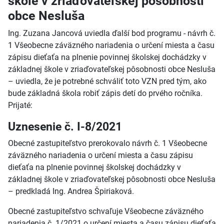
škole v zriaďovateľskej pôsobnosti
obce Nesluša
Ing. Zuzana Jancová uviedla ďalší bod programu - návrh č.
1 Všeobecne záväzného nariadenia o určení miesta a času
zápisu dieťaťa na plnenie povinnej školskej dochádzky v
základnej škole v zriaďovateľskej pôsobnosti obce Nesluša
– uviedla, že je potrebné schváliť toto VZN pred tým, ako
bude základná škola robiť zápis detí do prvého ročníka.
Prijaté:
Uznesenie č. I-8/2021
Obecné zastupiteľstvo prerokovalo návrh č. 1 Všeobecne
záväzného nariadenia o určení miesta a času zápisu
dieťaťa na plnenie povinnej školskej dochádzky v
základnej škole v zriaďovateľskej pôsobnosti obce Nesluša
– predkladá Ing. Andrea Špiriaková.
Obecné zastupiteľstvo schvaľuje Všeobecne záväzného
nariadenia č. 1/2021 o určení miesta a času zápisu dieťaťa