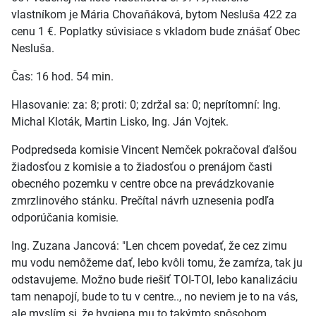
vlastníkom je Mária Chovaňáková, bytom Nesluša 422 za
cenu 1 €. Poplatky súvisiace s vkladom bude znášať Obec
Nesluša.
Čas: 16 hod. 54 min.
Hlasovanie: za: 8; proti: 0; zdržal sa: 0; neprítomní: Ing.
Michal Kloták, Martin Lisko, Ing. Ján Vojtek.
Podpredseda komisie Vincent Nemček pokračoval ďalšou
žiadosťou z komisie a to žiadosťou o prenájom časti
obecného pozemku v centre obce na prevádzkovanie
zmrzlinového stánku. Prečítal návrh uznesenia podľa
odporúčania komisie.
Ing. Zuzana Jancová: "Len chcem povedať, že cez zimu
mu vodu nemôžeme dať, lebo kvôli tomu, že zamŕza, tak ju
odstavujeme. Možno bude riešiť TOI-TOI, lebo kanalizáciu
tam nenapojí, bude to tu v centre.., no neviem je to na vás,
ale myslím si, že hygiena mu to takýmto spôsobom