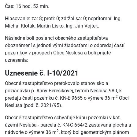
Čas: 16 hod. 52 min.
Hlasovanie: za: 8; proti: 0; zdržal sa: 0; neprítomní: Ing.
Michal Kloták, Martin Lisko, Ing. Ján Vojtek.
Následne boli poslanci obecného zastupiteľstva
oboznámení s jednotlivými žiadosťami o odpredaj častí
pozemkov v prospech Obce Nesluša a boli prijaté
uznesenia:
Uznesenie č. I-10/2021
Obecné zastupiteľstvo prerokovalo stanovisko a
požiadavku p. Anny Berešíkovej, bytom Nesluša 980, k
2
predaju časti pozemku č. KN-E 9655 o výmere 36 m
Obci
Nesluša (pod. č. 2021/95).
Obecné zastupiteľstvo schvaľuje kúpu pozemku v kat.
území Nesluša - parcela č. KN-C 654/2 zastavaná plocha a
2
nádvorie o výmere 36 m
, ktorý bol geometrickým plánom