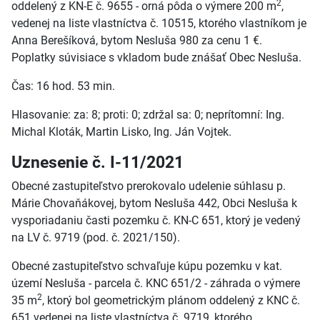
2
oddelený z KN-E č. 9655 - orná pôda o výmere 200 m
,
vedenej na liste vlastníctva č. 10515, ktorého vlastníkom je
Anna Berešíková, bytom Nesluša 980 za cenu 1 €.
Poplatky súvisiace s vkladom bude znášať Obec Nesluša.
Čas: 16 hod. 53 min.
Hlasovanie: za: 8; proti: 0; zdržal sa: 0; neprítomní: Ing.
Michal Kloták, Martin Lisko, Ing. Ján Vojtek.
Uznesenie č. I-11/2021
Obecné zastupiteľstvo prerokovalo udelenie súhlasu p.
Márie Chovaňákovej, bytom Nesluša 442, Obci Nesluša k
vysporiadaniu časti pozemku č. KN-C 651, ktorý je vedený
na LV č. 9719 (pod. č. 2021/150).
Obecné zastupiteľstvo schvaľuje kúpu pozemku v kat.
území Nesluša - parcela č. KNC 651/2 - záhrada o výmere
2
35 m
, ktorý bol geometrickým plánom oddelený z KNC č.
651 vedenej na liste vlastníctva č. 9719, ktorého