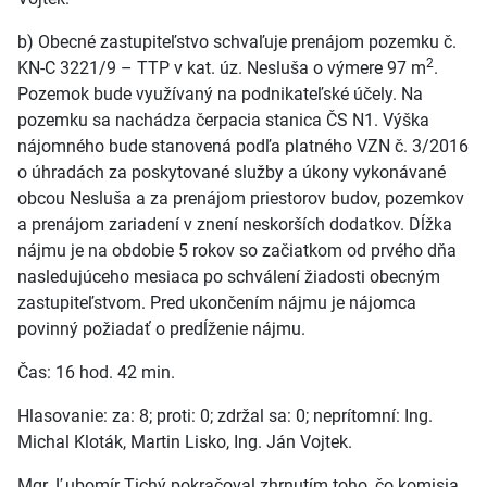
b) Obecné zastupiteľstvo schvaľuje prenájom pozemku č.
2
KN-C 3221/9 – TTP v kat. úz. Nesluša o výmere 97 m
.
Pozemok bude využívaný na podnikateľské účely. Na
pozemku sa nachádza čerpacia stanica ČS N1. Výška
nájomného bude stanovená podľa platného VZN č. 3/2016
o úhradách za poskytované služby a úkony vykonávané
obcou Nesluša a za prenájom priestorov budov, pozemkov
a prenájom zariadení v znení neskorších dodatkov. Dĺžka
nájmu je na obdobie 5 rokov so začiatkom od prvého dňa
nasledujúceho mesiaca po schválení žiadosti obecným
zastupiteľstvom. Pred ukončením nájmu je nájomca
povinný požiadať o predĺženie nájmu.
Čas: 16 hod. 42 min.
Hlasovanie: za: 8; proti: 0; zdržal sa: 0; neprítomní: Ing.
Michal Kloták, Martin Lisko, Ing. Ján Vojtek.
Mgr. Ľubomír Tichý pokračoval zhrnutím toho, čo komisia