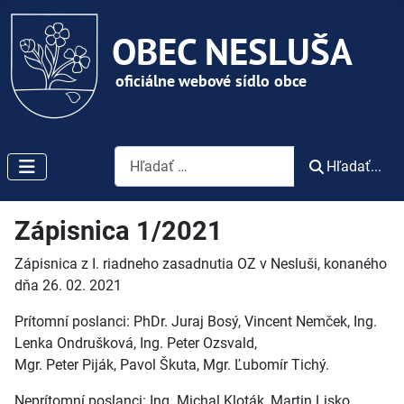
Vyhľadávanie
Hľadať...
Zápisnica 1/2021
Zápisnica z I. riadneho zasadnutia OZ v Nesluši, konaného
dňa 26. 02. 2021
Prítomní poslanci: PhDr. Juraj Bosý, Vincent Nemček, Ing.
Lenka Ondrušková, Ing. Peter Ozsvald,
Mgr. Peter Piják, Pavol Škuta, Mgr. Ľubomír Tichý.
Neprítomní poslanci: Ing. Michal Kloták, Martin Lisko,