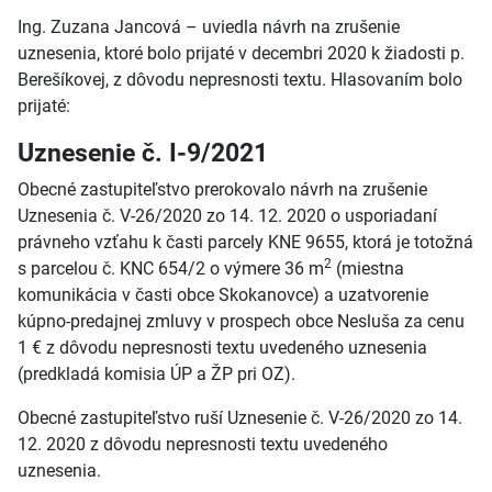
Ing. Zuzana Jancová – uviedla návrh na zrušenie
uznesenia, ktoré bolo prijaté v decembri 2020 k žiadosti p.
Berešíkovej, z dôvodu nepresnosti textu. Hlasovaním bolo
prijaté:
Uznesenie č. I-9/2021
Obecné zastupiteľstvo prerokovalo návrh na zrušenie
Uznesenia č. V-26/2020 zo 14. 12. 2020 o usporiadaní
právneho vzťahu k časti parcely KNE 9655, ktorá je totožná
2
s parcelou č. KNC 654/2 o výmere 36 m
(miestna
komunikácia v časti obce Skokanovce) a uzatvorenie
kúpno-predajnej zmluvy v prospech obce Nesluša za cenu
1 € z dôvodu nepresnosti textu uvedeného uznesenia
(predkladá komisia ÚP a ŽP pri OZ).
Obecné zastupiteľstvo ruší Uznesenie č. V-26/2020 zo 14.
12. 2020 z dôvodu nepresnosti textu uvedeného
uznesenia.