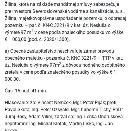
Žilina, ktorá na základe mandátnej zmluvy zabezpečuje
pre investora Severoslovenské vodárne a kanalizácie, a. s.,
Žilina, majetkovoprávne usporiadanie pozemku, o odpredaj
pozemku – par. č. KN-C 3221/9 v kat. úz. Nesluša o
2
výmere 97 m
v cene podľa znaleckého posudku vo výške
€ 1 000,00 (pod. č. 2020/1300).
a) Obecné zastupiteľstvo neschvaľuje zámer prevodu
obecného majetku - pozemku č. KNC 3221/9 – TTP v kat.
2
úz. Nesluša o výmere 97m
z dôvodu hodného osobitného
zreteľa v cene podľa znaleckého posudky vo výške € 1
000,00.
Čas: 16 hod. 41 min.
Hlasovanie: za: Vincent Nemček, Mgr. Peter Piják; proti:
Pavol Škuta, Ing. Peter Ozsvald, Mgr. Ľubomír Tichý, PhDr.
Juraj Bosý, Adam Vilim; zdržal sa: Ing. Lenka Ondrušková
neprítomní: Ing. Michal Kloták, Martin Lisko, Ing. Ján
Vojtek.