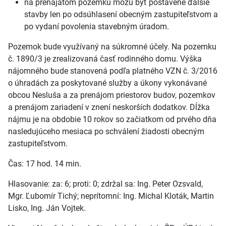
na prenajatom pozemku môžu byť postavené ďalšie
stavby len po odsúhlasení obecným zastupiteľstvom a
po vydaní povolenia stavebným úradom.
Pozemok bude využívaný na súkromné účely. Na pozemku
č. 1890/3 je zrealizovaná časť rodinného domu. Výška
nájomného bude stanovená podľa platného VZN č. 3/2016
o úhradách za poskytované služby a úkony vykonávané
obcou Nesluša a za prenájom priestorov budov, pozemkov
a prenájom zariadení v znení neskorších dodatkov. Dĺžka
nájmu je na obdobie 10 rokov so začiatkom od prvého dňa
nasledujúceho mesiaca po schválení žiadosti obecným
zastupiteľstvom.
Čas: 17 hod. 14 min.
Hlasovanie: za: 6; proti: 0; zdržal sa: Ing. Peter Ozsvald,
Mgr. Ľubomír Tichý; neprítomní: Ing. Michal Kloták, Martin
Lisko, Ing. Ján Vojtek.