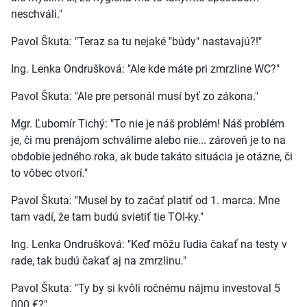
neschváli."
Pavol Škuta: "Teraz sa tu nejaké "búdy" nastavajú?!"
Ing. Lenka Ondrušková: "Ale kde máte pri zmrzline WC?"
Pavol Škuta: "Ale pre personál musí byť zo zákona."
Mgr. Ľubomír Tichý: "To nie je náš problém! Náš problém
je, či mu prenájom schválime alebo nie... zároveň je to na
obdobie jedného roka, ak bude takáto situácia je otázne, či
to vôbec otvorí."
Pavol Škuta: "Musel by to začať platiť od 1. marca. Mne
tam vadí, že tam budú svietiť tie TOI-ky."
Ing. Lenka Ondrušková: "Keď môžu ľudia čakať na testy v
rade, tak budú čakať aj na zmrzlinu."
Pavol Škuta: "Ty by si kvôli ročnému nájmu investoval 5
000 €?"