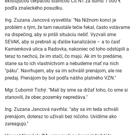
existujúcou čerpacou stanicou ČS N1 za sumu 1 000 €
podľa znaleckého posudku.
Ing. Zuzana Jancová vysvetlila: "Na Nižnom konci je
problém s tým, že tam neustále tečie fekal, často volávame
na dispečing, aby si prišli situáciu riešiť. Vyzvali sme
SEVAK, aby si prebrali aj ďalšie kanalizácie – a to časť
Kamienková ulica a Radovka, nakoniec od toho odstúpili a
teraz to nechcú, že im stačí, čo majú. Ak im to predáme,
stane sa to ich vlastníctvom a nebudeme mať na nich
"páku". Navrhujem, aby sa im schválil prenájom, ale nie
predaj. Prenájom by bol podľa nášho platného VZN."
Mgr. Ľubomír Tichý: "Mali by sme sa držať toho, čo sme si
stanovili, že obec pozemky nepredáva."
Ing. Zuzana Jancová navrhla: "aby sa im teda schváli
prenájom, doteraz to užívali bez ničoho. Uvidíme ako
zareagujú."