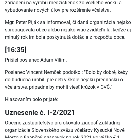
zariadení na výrobu medzistienok zo včelieho vosku a
vybudovanie nových úľov pre rozšírenie včelstva.
Mgr. Peter Piják sa informoval, či daná organizácia nejako
spropagovala obec alebo nejako viac zviditeľnila, keďže aj
minulý rok im bola poskytnutá dotácia z rozpočtu obce.
[16:35]
Prišiel poslanec Adam Vilim.
Poslanec Vincent Nemček podotkol: "Bolo by dobré, keby
do budúcna urobili pre deti v škole nejakú prednášku o
včelárstve, prípadne by mohli viesť krúžok v CVČ."
Hlasovaním bolo prijaté:
Uznesenie č. I-2/2021
Obecné zastupiteľstvo prerokovalo žiadosť Základnej
organizácie Slovenského zväzu včelárov Kysucké Nové
Mesto o finančný príspevok na rok 2021 vo výške € 1