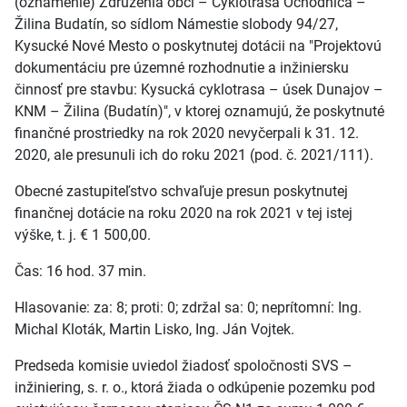
(oznámenie) Združenia obcí – Cyklotrasa Ochodnica –
Žilina Budatín, so sídlom Námestie slobody 94/27,
Kysucké Nové Mesto o poskytnutej dotácii na "Projektovú
dokumentáciu pre územné rozhodnutie a inžiniersku
činnosť pre stavbu: Kysucká cyklotrasa – úsek Dunajov –
KNM – Žilina (Budatín)", v ktorej oznamujú, že poskytnuté
finančné prostriedky na rok 2020 nevyčerpali k 31. 12.
2020, ale presunuli ich do roku 2021 (pod. č. 2021/111).
Obecné zastupiteľstvo schvaľuje presun poskytnutej
finančnej dotácie na roku 2020 na rok 2021 v tej istej
výške, t. j. € 1 500,00.
Čas: 16 hod. 37 min.
Hlasovanie: za: 8; proti: 0; zdržal sa: 0; neprítomní: Ing.
Michal Kloták, Martin Lisko, Ing. Ján Vojtek.
Predseda komisie uviedol žiadosť spoločnosti SVS –
inžiniering, s. r. o., ktorá žiada o odkúpenie pozemku pod