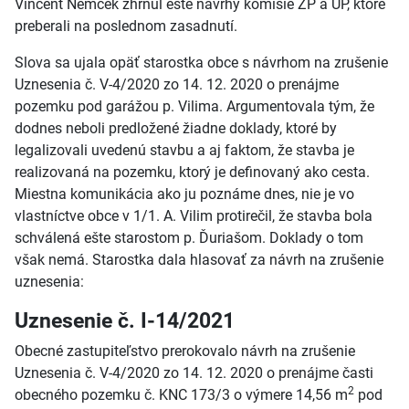
Vincent Nemček zhrnul ešte návrhy komisie ŽP a ÚP, ktoré
preberali na poslednom zasadnutí.
Slova sa ujala opäť starostka obce s návrhom na zrušenie
Uznesenia č. V-4/2020 zo 14. 12. 2020 o prenájme
pozemku pod garážou p. Vilima. Argumentovala tým, že
dodnes neboli predložené žiadne doklady, ktoré by
legalizovali uvedenú stavbu a aj faktom, že stavba je
realizovaná na pozemku, ktorý je definovaný ako cesta.
Miestna komunikácia ako ju poznáme dnes, nie je vo
vlastníctve obce v 1/1. A. Vilim protirečil, že stavba bola
schválená ešte starostom p. Ďuriašom. Doklady o tom
však nemá. Starostka dala hlasovať za návrh na zrušenie
uznesenia:
Uznesenie č. I-14/2021
Obecné zastupiteľstvo prerokovalo návrh na zrušenie
Uznesenia č. V-4/2020 zo 14. 12. 2020 o prenájme časti
2
obecného pozemku č. KNC 173/3 o výmere 14,56 m
pod