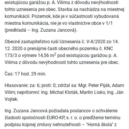
existujúcou garážou p. A. Vilima z dôvodu nevýhodnosti
tohto uznesenia pre obec. Stavba sa nachádza na miestnej
komunikácií. Pozemok, kde je v súčastnosti vybudovaná
miestna komunikácia, nie je vo vlastníctve obce v 1/1
(predkladá – Ing. Zuzana Jancová).
Obecné zastupiteľstvo ruší Uznesenia č. V-4/2020 zo 14.
12. 2020 o prenájme časti obecného pozemku č. KNC
2
173/3 o výmere 14,56 m
pod existujúcou garážou p. A.
Vilima z dôvodu nevýhodnosti tohto uznesenia pre obec.
Čas: 17 hod. 29 min.
Hlasovanie: za: 6; proti: 0; zdržal sa: Mgr. Peter Piják, Adam
Vilim; neprítomní: Ing. Michal Kloták, Martin Lisko, Ing. Ján
Vojtek.
Ing. Zuzana Jancová požiadala poslancov o schválenie
žiadosti spoločnosti EURO-KP, s. r. o. o predĺženie termínu
podpisu kúpnej zmluvy nehnuteľnosti – "Horná škola" z