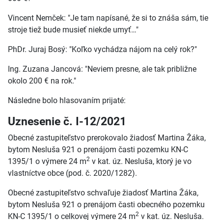
Vincent Nemček: "Je tam napísané, že si to znáša sám, tie
stroje tiež bude musieť niekde umyť…"
PhDr. Juraj Bosý: "Koľko vychádza nájom na celý rok?"
Ing. Zuzana Jancová: "Neviem presne, ale tak približne
okolo 200 € na rok."
Následne bolo hlasovaním prijaté:
Uznesenie č. I-12/2021
Obecné zastupiteľstvo prerokovalo žiadosť Martina Žáka,
bytom Nesluša 921 o prenájom časti pozemku KN-C
2
1395/1 o výmere 24 m
v kat. úz. Nesluša, ktorý je vo
vlastníctve obce (pod. č. 2020/1282).
Obecné zastupiteľstvo schvaľuje žiadosť Martina Žáka,
bytom Nesluša 921 o prenájom časti obecného pozemku
2
KN-C 1395/1 o celkovej výmere 24 m
v kat. úz. Nesluša.