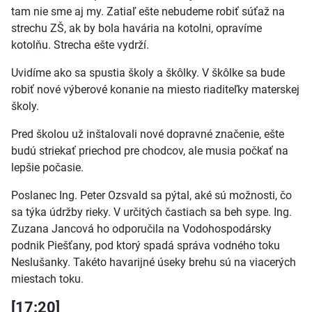
tam nie sme aj my. Zatiaľ ešte nebudeme robiť súťaž na
strechu ZŠ, ak by bola havária na kotolni, opravíme
kotolňu. Strecha ešte vydrží.
Uvidíme ako sa spustia školy a škôlky. V škôlke sa bude
robiť nové výberové konanie na miesto riaditeľky materskej
školy.
Pred školou už inštalovali nové dopravné značenie, ešte
budú striekať priechod pre chodcov, ale musia počkať na
lepšie počasie.
Poslanec Ing. Peter Ozsvald sa pýtal, aké sú možnosti, čo
sa týka údržby rieky. V určitých častiach sa beh sype. Ing.
Zuzana Jancová ho odporučila na Vodohospodársky
podnik Piešťany, pod ktorý spadá správa vodného toku
Neslušanky. Takéto havarijné úseky brehu sú na viacerých
miestach toku.
[17:20]