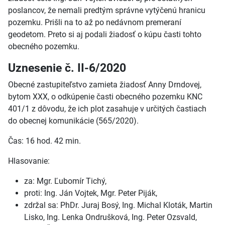
poslancov, že nemali predtým správne vytýčenú hranicu
pozemku. Prišli na to až po nedávnom premeraní
geodetom. Preto si aj podali žiadosť o kúpu časti tohto
obecného pozemku.
Uznesenie č. II-6/2020
Obecné zastupiteľstvo zamieta žiadosť Anny Drndovej,
bytom XXX, o odkúpenie časti obecného pozemku KNC
401/1 z dôvodu, že ich plot zasahuje v určitých častiach
do obecnej komunikácie (565/2020).
Čas: 16 hod. 42 min.
Hlasovanie:
za: Mgr. Ľubomír Tichý,
proti: Ing. Ján Vojtek, Mgr. Peter Piják,
zdržal sa: PhDr. Juraj Bosý, Ing. Michal Kloták, Martin
Lisko, Ing. Lenka Ondrušková, Ing. Peter Ozsvald,