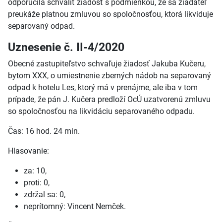
odporučila schváliť žiadosť s podmienkou, že sa žiadateľ
preukáže platnou zmluvou so spoločnosťou, ktorá likviduje
separovaný odpad.
Uznesenie č. II-4/2020
Obecné zastupiteľstvo schvaľuje žiadosť Jakuba Kučeru,
bytom XXX, o umiestnenie zberných nádob na separovaný
odpad k hotelu Les, ktorý má v prenájme, ale iba v tom
prípade, že pán J. Kučera predloží OcÚ uzatvorenú zmluvu
so spoločnosťou na likvidáciu separovaného odpadu.
Čas: 16 hod. 24 min.
Hlasovanie:
za: 10,
proti: 0,
zdržal sa: 0,
neprítomný: Vincent Nemček.