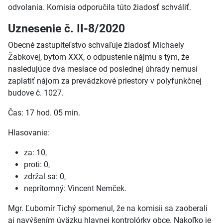
odvolania. Komisia odporučila túto žiadosť schváliť.
Uznesenie č. II-8/2020
Obecné zastupiteľstvo schvaľuje žiadosť Michaely
Žabkovej, bytom XXX, o odpustenie nájmu s tým, že
nasledujúce dva mesiace od poslednej úhrady nemusí
zaplatiť nájom za prevádzkové priestory v polyfunkčnej
budove č. 1027.
Čas: 17 hod. 05 min.
Hlasovanie:
za: 10,
proti: 0,
zdržal sa: 0,
neprítomný: Vincent Nemček.
Mgr. Ľubomír Tichý spomenul, že na komisii sa zaoberali
aj navýšením úväzku hlavnej kontrolórky obce. Nakoľko je