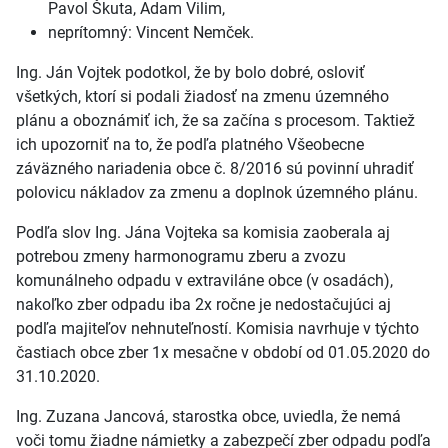
Pavol Škuta, Adam Vilim,
neprítomný: Vincent Nemček.
Ing. Ján Vojtek podotkol, že by bolo dobré, osloviť
všetkých, ktorí si podali žiadosť na zmenu územného
plánu a oboznámiť ich, že sa začína s procesom. Taktiež
ich upozorniť na to, že podľa platného Všeobecne
záväzného nariadenia obce č. 8/2016 sú povinní uhradiť
polovicu nákladov za zmenu a doplnok územného plánu.
Podľa slov Ing. Jána Vojteka sa komisia zaoberala aj
potrebou zmeny harmonogramu zberu a zvozu
komunálneho odpadu v extraviláne obce (v osadách),
nakoľko zber odpadu iba 2x ročne je nedostačujúci aj
podľa majiteľov nehnuteľností. Komisia navrhuje v týchto
častiach obce zber 1x mesačne v období od 01.05.2020 do
31.10.2020.
Ing. Zuzana Jancová, starostka obce, uviedla, že nemá
voči tomu žiadne námietky a zabezpečí zber odpadu podľa