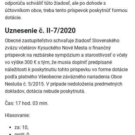
odporúča schváliť túto žiadosť, ale po dohode s
účtovníkom obce, treba tento príspevok poskytnúť formou
dotácie.
Uznesenie č. II-7/2020
Obecné zastupiteľstvo schvaľuje žiadosť Slovenského
zväzu včelárov Kysuckého Nové Mesta o finančný
príspevok na rezbárske sympózium a starostlivosť o včely
vo výške 300 € s tým, že musia doplniť predpísané
náležitosti k poskytnutiu tohto príspevku vo forme dotácie
podľa platného Všeobecne záväzného nariadenia Obce
Nesluša č. 5/2015. V prípade nedoloženia predmetných
dokladov, dotácia nebude poskytnutá.
Čas: 17 hod. 03 min.
Hlasovanie:
za: 10,
proti: 0,