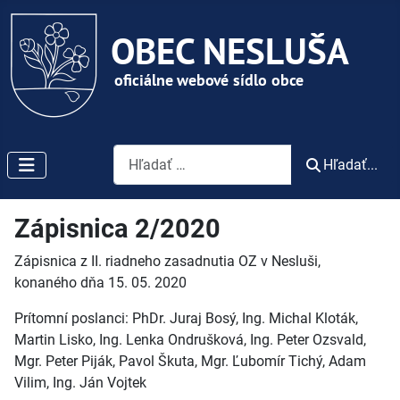
Vyhľadávanie
Hľadať...
Zápisnica 2/2020
Zápisnica z II. riadneho zasadnutia OZ v Nesluši,
konaného dňa 15. 05. 2020
Prítomní poslanci: PhDr. Juraj Bosý, Ing. Michal Kloták,
Martin Lisko, Ing. Lenka Ondrušková, Ing. Peter Ozsvald,
Mgr. Peter Piják, Pavol Škuta, Mgr. Ľubomír Tichý, Adam
Vilim, Ing. Ján Vojtek