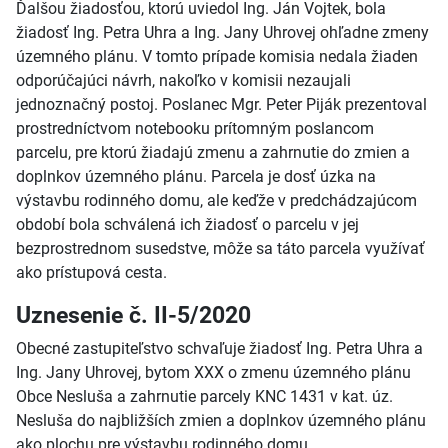
Ďalšou žiadosťou, ktorú uviedol Ing. Ján Vojtek, bola
žiadosť Ing. Petra Uhra a Ing. Jany Uhrovej ohľadne zmeny
územného plánu. V tomto prípade komisia nedala žiaden
odporúčajúci návrh, nakoľko v komisii nezaujali
jednoznačný postoj. Poslanec Mgr. Peter Piják prezentoval
prostredníctvom notebooku prítomným poslancom
parcelu, pre ktorú žiadajú zmenu a zahrnutie do zmien a
doplnkov územného plánu. Parcela je dosť úzka na
výstavbu rodinného domu, ale keďže v predchádzajúcom
období bola schválená ich žiadosť o parcelu v jej
bezprostrednom susedstve, môže sa táto parcela využívať
ako prístupová cesta.
Uznesenie č. II-5/2020
Obecné zastupiteľstvo schvaľuje žiadosť Ing. Petra Uhra a
Ing. Jany Uhrovej, bytom XXX o zmenu územného plánu
Obce Nesluša a zahrnutie parcely KNC 1431 v kat. úz.
Nesluša do najbližších zmien a doplnkov územného plánu
ako plochu pre výstavbu rodinného domu.