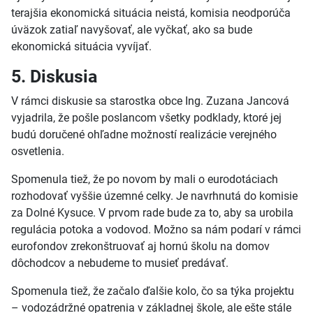
terajšia ekonomická situácia neistá, komisia neodporúča
úväzok zatiaľ navyšovať, ale vyčkať, ako sa bude
ekonomická situácia vyvíjať.
5. Diskusia
V rámci diskusie sa starostka obce Ing. Zuzana Jancová
vyjadrila, že pošle poslancom všetky podklady, ktoré jej
budú doručené ohľadne možností realizácie verejného
osvetlenia.
Spomenula tiež, že po novom by mali o eurodotáciach
rozhodovať vyššie územné celky. Je navrhnutá do komisie
za Dolné Kysuce. V prvom rade bude za to, aby sa urobila
regulácia potoka a vodovod. Možno sa nám podarí v rámci
eurofondov zrekonštruovať aj hornú školu na domov
dôchodcov a nebudeme to musieť predávať.
Spomenula tiež, že začalo ďalšie kolo, čo sa týka projektu
– vodozádržné opatrenia v základnej škole, ale ešte stále