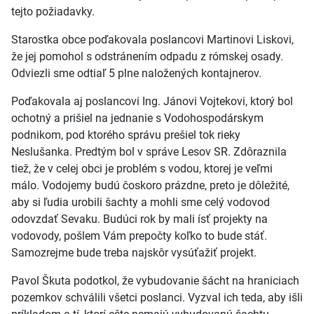
tejto požiadavky.
Starostka obce poďakovala poslancovi Martinovi Liskovi,
že jej pomohol s odstránením odpadu z rómskej osady.
Odviezli sme odtiaľ 5 plne naložených kontajnerov.
Poďakovala aj poslancovi Ing. Jánovi Vojtekovi, ktorý bol
ochotný a prišiel na jednanie s Vodohospodárskym
podnikom, pod ktorého správu prešiel tok rieky
Neslušanka. Predtým bol v správe Lesov SR. Zdôraznila
tiež, že v celej obci je problém s vodou, ktorej je veľmi
málo. Vodojemy budú čoskoro prázdne, preto je dôležité,
aby si ľudia urobili šachty a mohli sme celý vodovod
odovzdať Sevaku. Budúci rok by mali ísť projekty na
vodovody, pošlem Vám prepočty koľko to bude stáť.
Samozrejme bude treba najskôr vysúťažiť projekt.
Pavol Škuta podotkol, že vybudovanie šácht na hraniciach
pozemkov schválili všetci poslanci. Vyzval ich teda, aby išli