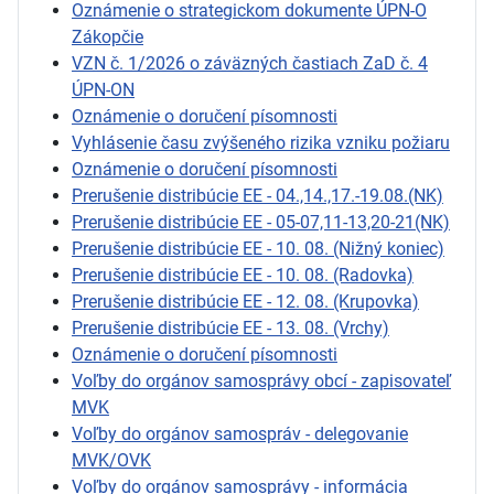
Oznámenie o strategickom dokumente ÚPN-O
Zákopčie
VZN č. 1/2026 o záväzných častiach ZaD č. 4
ÚPN-ON
Oznámenie o doručení písomnosti
Vyhlásenie času zvýšeného rizika vzniku požiaru
Oznámenie o doručení písomnosti
Prerušenie distribúcie EE - 04.,14.,17.-19.08.(NK)
Prerušenie distribúcie EE - 05-07,11-13,20-21(NK)
Prerušenie distribúcie EE - 10. 08. (Nižný koniec)
Prerušenie distribúcie EE - 10. 08. (Radovka)
Prerušenie distribúcie EE - 12. 08. (Krupovka)
Prerušenie distribúcie EE - 13. 08. (Vrchy)
Oznámenie o doručení písomnosti
Voľby do orgánov samosprávy obcí - zapisovateľ
MVK
Voľby do orgánov samospráv - delegovanie
MVK/OVK
Voľby do orgánov samosprávy - informácia