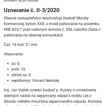
problém aj pri údžbe.
Uznesenie č. II-3/2020
Obecné zastupiteľstvo neschvaľuje žiadosť Moniky
Kormanovej, bytom XXX, o trvalé parkovanie na pozemku
KNE 833/1 pred rodinným domom č. 536, nakoľko žiada o
parkovanie na obecnej komunikácií.
Čas: 16 hod. 21 min.
Hlasovanie:
za: 0,
proti: 10,
zdržal sa: 0,
neprítomný: Vincent Nemček.
Ing. Ján Vojtek uviedol žiadosť p. Kučeru o umiestnenie
zberných nádob na separovaný odpad k hotelu Les z
dôvodu veľkého množstva separovaného odpadu. Komisia