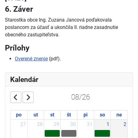
6. Záver
Starostka obce Ing. Zuzana Jancová poďakovala
poslancom za účasť a ukončila II. riadne zasadnutie
obecného zastupiteľstva.
Prílohy
Overené znenie
(pdf).
Kalendár
08/26
po
ut
st
št
pi
so
ne
27
28
29
30
31
1
2