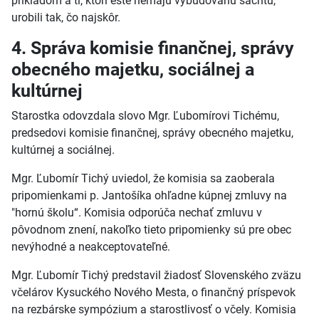
príkladom a tí, ktorí ešte nemajú vybudovanú šachtu,
urobili tak, čo najskôr.
4. Správa komisie finančnej, správy
obecného majetku, sociálnej a
kultúrnej
Starostka odovzdala slovo Mgr. Ľubomírovi Tichému,
predsedovi komisie finančnej, správy obecného majetku,
kultúrnej a sociálnej.
Mgr. Ľubomír Tichý uviedol, že komisia sa zaoberala
pripomienkami p. Jantošíka ohľadne kúpnej zmluvy na
"hornú školu“. Komisia odporúča nechať zmluvu v
pôvodnom znení, nakoľko tieto pripomienky sú pre obec
nevýhodné a neakceptovateľné.
Mgr. Ľubomír Tichý predstavil žiadosť Slovenského zväzu
včelárov Kysuckého Nového Mesta, o finančný príspevok
na rezbárske sympózium a starostlivosť o včely. Komisia