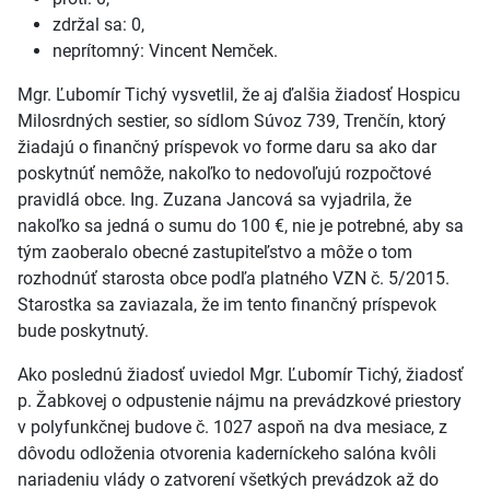
zdržal sa: 0,
neprítomný: Vincent Nemček.
Mgr. Ľubomír Tichý vysvetlil, že aj ďalšia žiadosť Hospicu
Milosrdných sestier, so sídlom Súvoz 739, Trenčín, ktorý
žiadajú o finančný príspevok vo forme daru sa ako dar
poskytnúť nemôže, nakoľko to nedovoľujú rozpočtové
pravidlá obce. Ing. Zuzana Jancová sa vyjadrila, že
nakoľko sa jedná o sumu do 100 €, nie je potrebné, aby sa
tým zaoberalo obecné zastupiteľstvo a môže o tom
rozhodnúť starosta obce podľa platného VZN č. 5/2015.
Starostka sa zaviazala, že im tento finančný príspevok
bude poskytnutý.
Ako poslednú žiadosť uviedol Mgr. Ľubomír Tichý, žiadosť
p. Žabkovej o odpustenie nájmu na prevádzkové priestory
v polyfunkčnej budove č. 1027 aspoň na dva mesiace, z
dôvodu odloženia otvorenia kaderníckeho salóna kvôli
nariadeniu vlády o zatvorení všetkých prevádzok až do