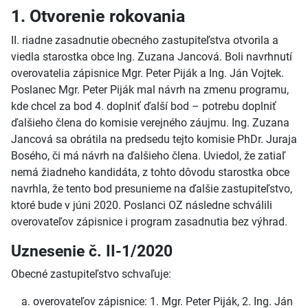
1. Otvorenie rokovania
II. riadne zasadnutie obecného zastupiteľstva otvorila a
viedla starostka obce Ing. Zuzana Jancová. Boli navrhnutí
overovatelia zápisnice Mgr. Peter Piják a Ing. Ján Vojtek.
Poslanec Mgr. Peter Piják mal návrh na zmenu programu,
kde chcel za bod 4. doplniť ďalší bod – potrebu doplniť
ďalšieho člena do komisie verejného záujmu. Ing. Zuzana
Jancová sa obrátila na predsedu tejto komisie PhDr. Juraja
Bosého, či má návrh na ďalšieho člena. Uviedol, že zatiaľ
nemá žiadneho kandidáta, z tohto dôvodu starostka obce
navrhla, že tento bod presunieme na ďalšie zastupiteľstvo,
ktoré bude v júni 2020. Poslanci OZ následne schválili
overovateľov zápisnice i program zasadnutia bez výhrad.
Uznesenie č. II-1/2020
Obecné zastupiteľstvo schvaľuje:
overovateľov zápisnice: 1. Mgr. Peter Piják, 2. Ing. Ján