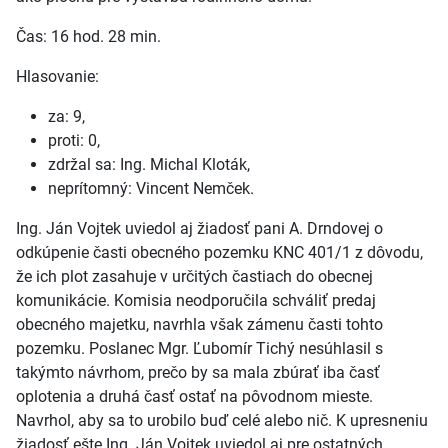
Čas: 16 hod. 28 min.
Hlasovanie:
za: 9,
proti: 0,
zdržal sa: Ing. Michal Kloták,
neprítomný: Vincent Nemček.
Ing. Ján Vojtek uviedol aj žiadosť pani A. Drndovej o
odkúpenie časti obecného pozemku KNC 401/1 z dôvodu,
že ich plot zasahuje v určitých častiach do obecnej
komunikácie. Komisia neodporučila schváliť predaj
obecného majetku, navrhla však zámenu časti tohto
pozemku. Poslanec Mgr. Ľubomír Tichý nesúhlasil s
takýmto návrhom, prečo by sa mala zbúrať iba časť
oplotenia a druhá časť ostať na pôvodnom mieste.
Navrhol, aby sa to urobilo buď celé alebo nič. K upresneniu
žiadosť ešte Ing. Ján Vojtek uviedol aj pre ostatných