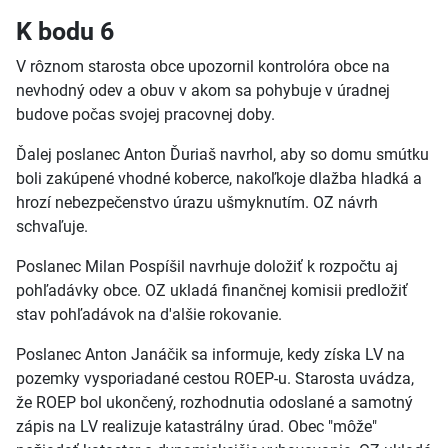
K bodu 6
V rôznom starosta obce upozornil kontrolóra obce na
nevhodný odev a obuv v akom sa pohybuje v úradnej
budove počas svojej pracovnej doby.
Ďalej poslanec Anton Ďuriaš navrhol, aby so domu smútku
boli zakúpené vhodné koberce, nakoľkoje dlažba hladká a
hrozí nebezpečenstvo úrazu ušmyknutím. OZ návrh
schvaľuje.
Poslanec Milan Pospíšil navrhuje doložiť k rozpočtu aj
pohľadávky obce. OZ ukladá finančnej komisii predložiť
stav pohľadávok na d'alšie rokovanie.
Poslanec Anton Janáčik sa informuje, kedy získa LV na
pozemky vysporiadané cestou ROEP-u. Starosta uvádza,
že ROEP bol ukončený, rozhodnutia odoslané a samotný
zápis na LV realizuje katastrálny úrad. Obec "môže"