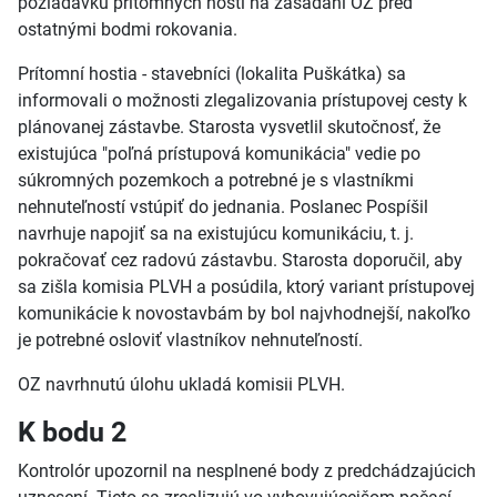
požiadavku prítomných hostí na zasadaní OZ pred
ostatnými bodmi rokovania.
Prítomní hostia - stavebníci (lokalita Puškátka) sa
informovali o možnosti zlegalizovania prístupovej cesty k
plánovanej zástavbe. Starosta vysvetlil skutočnosť, že
existujúca "poľná prístupová komunikácia" vedie po
súkromných pozemkoch a potrebné je s vlastníkmi
nehnuteľností vstúpiť do jednania. Poslanec Pospíšil
navrhuje napojiť sa na existujúcu komunikáciu, t. j.
pokračovať cez radovú zástavbu. Starosta doporučil, aby
sa zišla komisia PLVH a posúdila, ktorý variant prístupovej
komunikácie k novostavbám by bol najvhodnejší, nakoľko
je potrebné osloviť vlastníkov nehnuteľností.
OZ navrhnutú úlohu ukladá komisii PLVH.
K bodu 2
Kontrolór upozornil na nesplnené body z predchádzajúcich