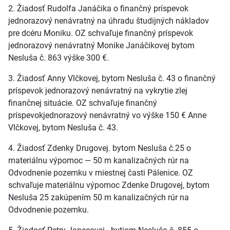
2. Žiadosť Rudolfa Janáčika o finančný príspevok
jednorazový nenávratný na úhradu študijných nákladov
pre dcéru Moniku. OZ schvaľuje finančný príspevok
jednorazový nenávratný Monike Janáčikovej bytom
Nesluša č. 863 výške 300 €.
3. Žiadosť Anny Vlčkovej, bytom Nesluša č. 43 o finančný
príspevok jednorazový nenávratný na vykrytie zlej
finančnej situácie. OZ schvaľuje finančný
príspevokjednorazový nenávratný vo výške 150 € Anne
Vlčkovej, bytom Nesluša č. 43.
4. Žiadosť Zdenky Drugovej. bytom Nesluša č.25 o
materiálnu výpomoc — 50 m kanalizačných rúr na
Odvodnenie pozemku v miestnej časti Pálenice. OZ
schvaľuje materiálnu výpomoc Zdenke Drugovej, bytom
Nesluša 25 zakúpením 50 m kanalizačných rúr na
Odvodnenie pozemku.