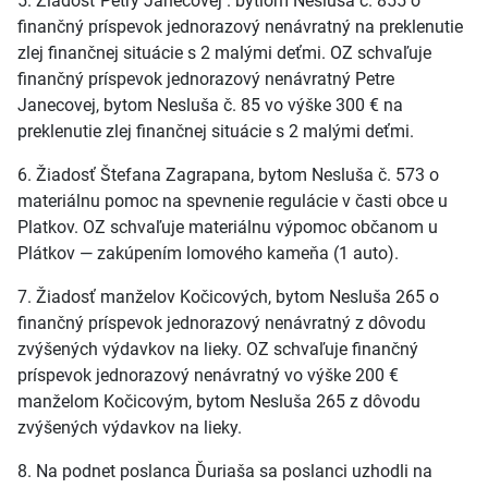
5. Žiadosť Petry Janecovej . bytiom Nesluša č. 855 o
finančný príspevok jednorazový nenávratný na preklenutie
zlej finančnej situácie s 2 malými deťmi. OZ schvaľuje
finančný príspevok jednorazový nenávratný Petre
Janecovej, bytom Nesluša č. 85 vo výške 300 € na
preklenutie zlej finančnej situácie s 2 malými deťmi.
6. Žiadosť Štefana Zagrapana, bytom Nesluša č. 573 o
materiálnu pomoc na spevnenie regulácie v časti obce u
Platkov. OZ schvaľuje materiálnu výpomoc občanom u
Plátkov — zakúpením lomového kameňa (1 auto).
7. Žiadosť manželov Kočicových, bytom Nesluša 265 o
finančný príspevok jednorazový nenávratný z dôvodu
zvýšených výdavkov na lieky. OZ schvaľuje finančný
príspevok jednorazový nenávratný vo výške 200 €
manželom Kočicovým, bytom Nesluša 265 z dôvodu
zvýšených výdavkov na lieky.
8. Na podnet poslanca Ďuriaša sa poslanci uzhodli na