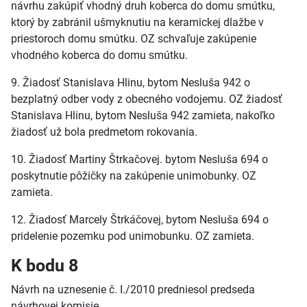
návrhu zakúpiť vhodný druh koberca do domu smútku,
ktorý by zabránil ušmyknutiu na keramickej dlažbe v
priestoroch domu smútku. OZ schvaľuje zakúpenie
vhodného koberca do domu smútku.
9. Žiadosť Stanislava Hlinu, bytom Nesluša 942 o
bezplatný odber vody z obecného vodojemu. OZ žiadosť
Stanislava Hlinu, bytom Nesluša 942 zamieta, nakoľko
žiadosť už bola predmetom rokovania.
10. Žiadosť Martiny Štrkačovej. bytom Nesluša 694 o
poskytnutie pôžičky na zakúpenie unimobunky. OZ
zamieta.
12. Žiadosť Marcely Štrkáčovej, bytom Nesluša 694 o
pridelenie pozemku pod unimobunku. OZ zamieta.
K bodu 8
Návrh na uznesenie č. I./2010 predniesol predseda
návrhovej komisie.