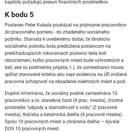
kapitoly požadujú presun finančných prostriedkov.
K bodu 5
Poslanec Peter Kubala poukázal na prijímanie pracovníkov
do pracovného pomeru - do zriadeného sociálneho
podniku. Starosta k uvedenému dodal, že štruktúra
sociálneho podniku bola predložená poslancom na
predchádzajúcich rokovaniach poslanci teda boli
oboznámení, koľko pracovných miest bude vytvorených a
tiež, aké sú podmienky prijatia, t. j. že zamestnanci musia
spĺňat stanovené kritéria ako napr evidencia na ÚP, znížená
pracovná schopnosť na obsadenie niektorých miest a pod.
Doplnil informáciu, že sociálny podnik zamestnáva 10
pracovníkov a to: stavebná časti (4 prac. miesta), životné
prostredie "odpady a starostlivosť o vodu" (2 pracovné
miesta), tkáčska a keramická dielňa (4 pracovné miesta).
Spolu 10 pracovných miest a chránená dielňa — bývalá
DOS 10 pracovných miest.