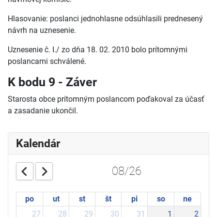
Hlasovanie: poslanci jednohlasne odsúhlasili prednesený
návrh na uznesenie.
Uznesenie č. I./ zo dňa 18. 02. 2010 bolo prítomnými
poslancami schválené.
K bodu 9 - Záver
Starosta obce prítomným poslancom poďakoval za účasť
a zasadanie ukončil.
Kalendár
08/26
po
ut
st
št
pi
so
ne
27
28
29
30
31
1
2