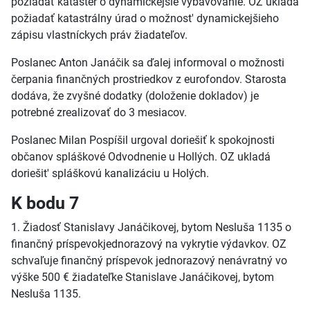
požiadať kataster o dynamickejšie vybavovanie. OZ ukladá
požiadať katastrálny úrad o možnost' dynamickejšieho
zápisu vlastníckych práv žiadateľov.
Poslanec Anton Janáčik sa ďalej informoval o možnosti
čerpania finančných prostriedkov z eurofondov. Starosta
dodáva, že zvyšné dodatky (doloženie dokladov) je
potrebné zrealizovať do 3 mesiacov.
Poslanec Milan Pospíšil urgoval doriešiť k spokojnosti
občanov spláškové Odvodnenie u Hollých. OZ ukladá
doriešit' spláškovú kanalizáciu u Holých.
K bodu 7
1. Žiadosť Stanislavy Janáčikovej, bytom Nesluša 1135 o
finančný príspevokjednorazový na vykrytie výdavkov. OZ
schvaľuje finančný príspevok jednorazový nenávratný vo
výške 500 € žiadateľke Stanislave Janáčikovej, bytom
Nesluša 1135.