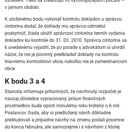
uznesení. Tieto sa zrealizujú vo vyhovujúcejšom počasí —
v jarnom období.
K uloženému bodu vykonať kontrolu dokladov u správcu
cintorína dodal, že doklady mu správca odmietol
poskytnúť, žiada uložiť správcovi cintorína termín vydania
dokladov ku kontrole do 31. 03. 2010. Správca cintorína sa
k uvedenému vyjadril, že po porade s advokátom si utvrdil
názor, že nie je povinný predkladať doklady na kontrolu
hlavnému kontrolórovi obce, nakoľko nie je zamestnancom
obce.
K bodu 3 a 4
Starosta informuje prítomných, že navrhnutý rozpočet je
naozaj dôsledne vypracovaný, prísun finančných
prostriedkov bude oproti minulému roku krátený o 6 mil.
Poslancov žiada, aby si predložený návrh dôkladne
preštudovali a prípadne návrhy na zmenu podali písomne
do konca februára, ale samozrejme i s návrhom z ktorej