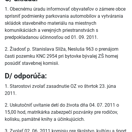
1. Obecnému úradu informovať obyvateľov o zámere obce
sprísniť podmienky parkovania automobilov a vytvárania
skládok stavebného materiálu na miestnych
komunikáciách a verejných priestranstvách s
predpokladanou účinnosťou od 01. 09. 2011.
2. Žiadosť p. Stanislava Slíža, Nesluša 963 o prenájom
časti pozemku KNC 2954 pri bytovke bývalej ZŠ hornej
posúdiť stavebnej komisii.
D/ odporúča:
1. Starostovi zvolať zasadnutie OZ vo štvrtok 23. júna
2011.
2. Uskutočniť uvítanie detí do života dňa 04. 07. 2011 o
15,00 hod, matrikárka zabezpečí pozvánky pre rodičov,
kolísku, pamätné knihy a účinkujúcich.
3. Zvolať 02. 06. 2011 komisiu pre školstvo, kultúru a šport