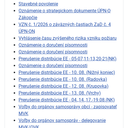
Stavebné povolenie
Oznámenie o strategickom dokumente ÚPN-O
Zákopčie
VZN č. 1/2026 o záväzných častiach ZaD č. 4
ÚPN-ON
Vyhlásenie času zvýšeného rizika vzniku požiaru
Oznámenie o doručení písomnosti
Oznámenie o doručení písomnosti
Prerušenie distribúcie EE - 05-07,11-13,20-21(NK)
Oznámenie o doručení písomnosti
Prerušenie distribúcie EE - 10. 08. (Nižný koniec)
Prerušenie distribúcie EE - 10. 08. (Radovka)
Prerušenie distribúcie EE - 12. 08. (Krupovka)
Prerušenie distribúcie EE - 13. 08. (Vrchy)
Prerušenie distribúcie EE - 04.,14.,17.-19.08.(NK)
Voľby do orgánov samosprávy obcí - zapisovateľ
MVK
Voľby do orgánov samospráv - delegovanie
MVK/OVK