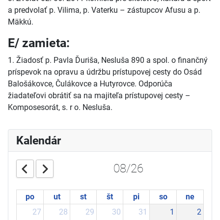
a predvolať p. Vilima, p. Vaterku – zástupcov Afusu a p.
Mäkkú.
E/ zamieta:
1. Žiadosť p. Pavla Ďuriša, Nesluša 890 a spol. o finančný
príspevok na opravu a údržbu prístupovej cesty do Osád
Balošákovce, Čulákovce a Hutyrovce. Odporúča
žiadateľovi obrátiť sa na majiteľa prístupovej cesty –
Komposesorát, s. r o. Nesluša.
Kalendár
08/26
po
ut
st
št
pi
so
ne
27
28
29
30
31
1
2