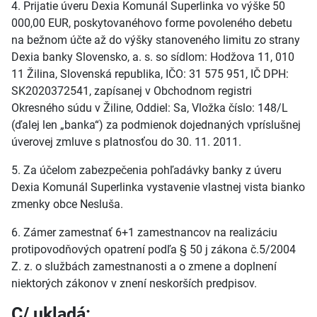
4. Prijatie úveru Dexia Komunál Superlinka vo výške 50
000,00 EUR, poskytovanéhovo forme povoleného debetu
na bežnom účte až do výšky stanoveného limitu zo strany
Dexia banky Slovensko, a. s. so sídlom: Hodžova 11, 010
11 Žilina, Slovenská republika, IČO: 31 575 951, IČ DPH:
SK2020372541, zapísanej v Obchodnom registri
Okresného súdu v Žiline, Oddiel: Sa, Vložka číslo: 148/L
(ďalej len „banka“) za podmienok dojednaných vpríslušnej
úverovej zmluve s platnosťou do 30. 11. 2011.
5. Za účelom zabezpečenia pohľadávky banky z úveru
Dexia Komunál Superlinka vystavenie vlastnej vista bianko
zmenky obce Nesluša.
6. Zámer zamestnať 6+1 zamestnancov na realizáciu
protipovodňových opatrení podľa § 50 j zákona č.5/2004
Z. z. o službách zamestnanosti a o zmene a doplnení
niektorých zákonov v znení neskorších predpisov.
C/ ukladá: