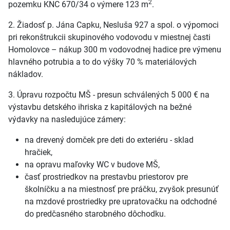
2
pozemku KNC 670/34 o výmere 123 m
.
2. Žiadosť p. Jána Capku, Nesluša 927 a spol. o výpomoci
pri rekonštrukcii skupinového vodovodu v miestnej časti
Homolovce – nákup 300 m vodovodnej hadice pre výmenu
hlavného potrubia a to do výšky 70 % materiálových
nákladov.
3. Úpravu rozpočtu MŠ - presun schválených 5 000 € na
výstavbu detského ihriska z kapitálových na bežné
výdavky na nasledujúce zámery:
na drevený domček pre deti do exteriéru - sklad
hračiek,
na opravu maľovky WC v budove MŠ,
časť prostriedkov na prestavbu priestorov pre
školníčku a na miestnosť pre práčku, zvyšok presunúť
na mzdové prostriedky pre upratovačku na odchodné
do predčasného starobného dôchodku.