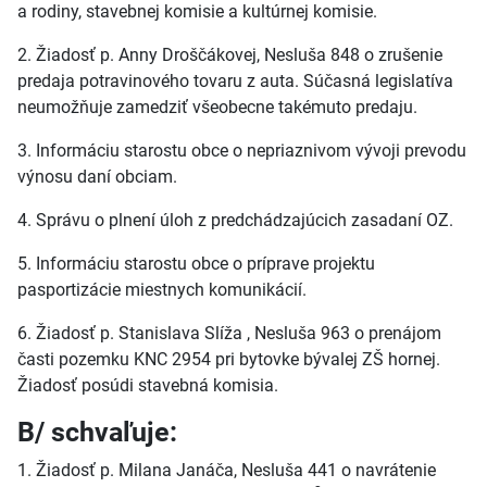
a rodiny, stavebnej komisie a kultúrnej komisie.
2. Žiadosť p. Anny Droščákovej, Nesluša 848 o zrušenie
predaja potravinového tovaru z auta. Súčasná legislatíva
neumožňuje zamedziť všeobecne takémuto predaju.
3. Informáciu starostu obce o nepriaznivom vývoji prevodu
výnosu daní obciam.
4. Správu o plnení úloh z predchádzajúcich zasadaní OZ.
5. Informáciu starostu obce o príprave projektu
pasportizácie miestnych komunikácií.
6. Žiadosť p. Stanislava Slíža , Nesluša 963 o prenájom
časti pozemku KNC 2954 pri bytovke bývalej ZŠ hornej.
Žiadosť posúdi stavebná komisia.
B/ schvaľuje:
1. Žiadosť p. Milana Janáča, Nesluša 441 o navrátenie