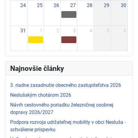
24
25
26
27
28
29
30
31
1
2
3
4
5
6
Najnovšie články
3. riadne zasadnutie obecného zastupiteľstva 2026
Neslušským chotárom 2026
Návrh cestovného poriadku železničnej osobnej
dopravy 2026/2027
Podpora rozvoja udržateľnej mobility v obci Nesluša -
schválenie príspevku