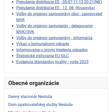
Prerušenie distribúcie EE - 05-07,11-13,20-21(NK)
Prerušenie distribúcie EE - 12. 08. (Krupovka)
Voľby do orgánov samosprávy obcí - zapisovateľ
MVK
Voľby do orgánov samospráv - delegovanie
MVK/OVK
Voľby do orgánov samosprávy - informácia
Výkaz o komunálnom odpade
Informovanie o úrovni triedenia odpadov
Štatistické zisťovanie EU SILC
Evidencia štandardov kvality - voda 2025
Obecné organizácie
Denný stacionár Nesluša
Dom opatrovateľskej služby Nesluša