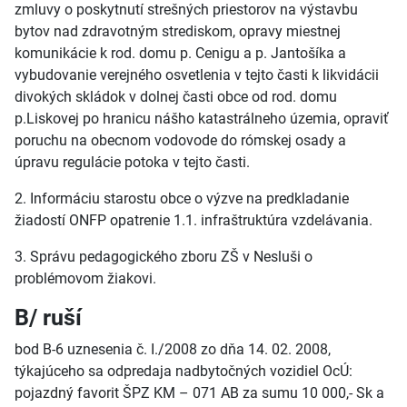
zmluvy o poskytnutí strešných priestorov na výstavbu
bytov nad zdravotným strediskom, opravy miestnej
komunikácie k rod. domu p. Cenigu a p. Jantošíka a
vybudovanie verejného osvetlenia v tejto časti k likvidácii
divokých skládok v dolnej časti obce od rod. domu
p.Liskovej po hranicu nášho katastrálneho územia, opraviť
poruchu na obecnom vodovode do rómskej osady a
úpravu regulácie potoka v tejto časti.
2. Informáciu starostu obce o výzve na predkladanie
žiadostí ONFP opatrenie 1.1. infraštruktúra vzdelávania.
3. Správu pedagogického zboru ZŠ v Nesluši o
problémovom žiakovi.
B/ ruší
bod B-6 uznesenia č. I./2008 zo dňa 14. 02. 2008,
týkajúceho sa odpredaja nadbytočných vozidiel OcÚ:
pojazdný favorit ŠPZ KM – 071 AB za sumu 10 000,- Sk a