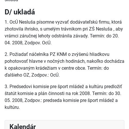
D/ ukladá
1. OcÚ Nesluša písomne vyzvať dodávateľskú firmu, ktorá
zhotovila ihrisko, s umelým trávnikom pri ZŚ Nesluša , aby
vrámci záručnej lehoty odstránila závady. Termín: do 20.
04. 2008, Zodpov. OcÚ.
2. Požiadať náčelníka PZ KNM o zvýšenú hliadkovu
pohotovosť hlavne v nočných hodinách, nakoľko dochádza
k opakovaným krádežiam v centre obce. Termín: do
ďalšieho OZ, Zodpov.: OcÚ.
3. Predsedovi komisie pre šport mládež a kultúru predložiť
štatút komisie a plán činnosti na rok 2008. Termín: do 30.
05. 2008, Zodpov.: predseda komisie pre šport mládež a
kultúru.
Kalendár