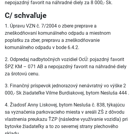
nepojazdný favorit na náhradné diely za 8 000,- Sk.
C/ schvaľuje
1. Úpravu VZN č. 7/2004 o zbere preprave a
zneškodňovaní komunálneho odpadu a miestnom
poplatku za zber, prepravu a zneškodňovanie
komunálneho odpadu v bode 6.4.2.
2. Odpredaj nadbytočných vozidiel OcÚ: pojazdný favorit
ŠPZ KM – 071 AB a nepojazdný favorit na náhradné diely
za šrotovú cenu.
3. Finančný príspevok jednorazový nenávratný vo výške 2
000,- Sk žiadateľke Vilme Burdiakovej, bytom Nesluša 444 .
4. Žiadosť Anny Liskovej, bytom Nesluša č. 838, týkajúcu
sa vyznačenia parkovacieho miesta v areáli ZŠ z dôvodu
vlastnenia preukazu ŤZP (následne využívanie vozidla) pri
bytovke žiadateľky a to zo severnej strany plechového
skladu