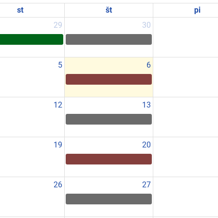
st
št
pi
29
30
5
6
12
13
19
20
26
27