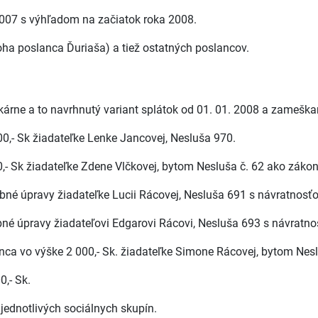
 2007 s výhľadom na začiatok roka 2008.
íloha poslanca Ďuriaša) a tiež ostatných poslancov.
ekárne a to navrhnutý variant splátok od 01. 01. 2008 a zameš
0,- Sk žiadateľke Lenke Jancovej, Nesluša 970.
,- Sk žiadateľke Zdene Vlčkovej, bytom Nesluša č. 62 ako záko
ebné úpravy žiadateľke Lucii Rácovej, Nesluša 691 s návratnos
ebné úpravy žiadateľovi Edgarovi Rácovi, Nesluša 693 s návratn
nca vo výške 2 000,- Sk. žiadateľke Simone Rácovej, bytom Nes
0,- Sk.
jednotlivých sociálnych skupín.