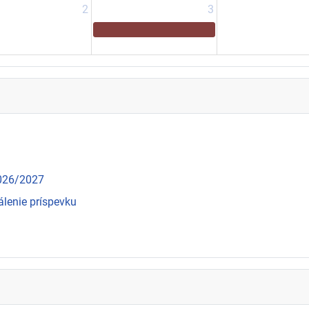
2
3
2026/2027
álenie príspevku