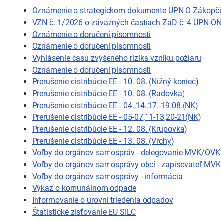
Oznámenie o strategickom dokumente ÚPN-O Zákopč
VZN č. 1/2026 o záväzných častiach ZaD č. 4 ÚPN-O
Oznámenie o doručení písomnosti
Oznámenie o doručení písomnosti
Vyhlásenie času zvýšeného rizika vzniku požiaru
Oznámenie o doručení písomnosti
Prerušenie distribúcie EE - 10. 08. (Nižný koniec)
Prerušenie distribúcie EE - 10. 08. (Radovka)
Prerušenie distribúcie EE - 04.,14.,17.-19.08.(NK)
Prerušenie distribúcie EE - 05-07,11-13,20-21(NK)
Prerušenie distribúcie EE - 12. 08. (Krupovka)
Prerušenie distribúcie EE - 13. 08. (Vrchy)
Voľby do orgánov samospráv - delegovanie MVK/OVK
Voľby do orgánov samosprávy obcí - zapisovateľ MVK
Voľby do orgánov samosprávy - informácia
Výkaz o komunálnom odpade
Informovanie o úrovni triedenia odpadov
Štatistické zisťovanie EU SILC