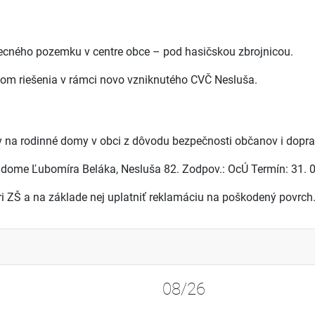
becného pozemku v centre obce – pod hasičskou zbrojnicou.
tom riešenia v rámci novo vzniknutého CVČ Nesluša.
na rodinné domy v obci z dôvodu bezpečnosti občanov i doprav
 dome Ľubomíra Beláka, Nesluša 82. Zodpov.: OcÚ Termín: 31. 0
ri ZŠ a na základe nej uplatniť reklamáciu na poškodený povrch
08/26