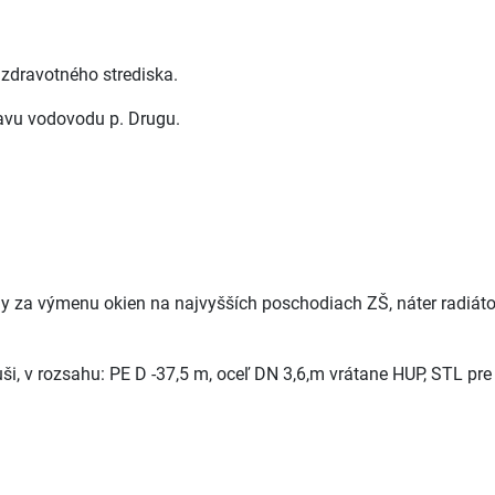
 zdravotného strediska.
ravu vodovodu p. Drugu.
y za výmenu okien na najvyšších poschodiach ZŠ, náter radiáto
, v rozsahu: PE D -37,5 m, oceľ DN 3,6,m vrátane HUP, STL pre S