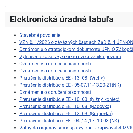
Elektronická úradná tabuľa
Stavebné povolenie
VZN č. 1/2026 o záväzných častiach ZaD č. 4 ÚPN-O
Oznámenie o strategickom dokumente ÚPN-O Zákopč
Vyhlásenie času zvýšeného rizika vzniku požiaru
Oznámenie o doručení písomnosti
Oznámenie o doručení písomnosti
Prerušenie distribúcie EE - 13. 08. (Vrchy)
Prerušenie distribúcie EE - 05-07,11-13,20-21(NK)
Oznámenie o doručení písomnosti
Prerušenie distribúcie EE - 10. 08. (Nižný koniec)
Prerušenie distribúcie EE - 10. 08. (Radovka)
Prerušenie distribúcie EE - 12. 08. (Krupovka)
Prerušenie distribúcie EE - 04.,14.,17.-19.08.(NK)
Voľby do orgánov samosprávy obcí - zapisovateľ MVK