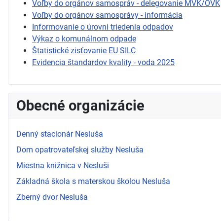
Voľby do orgánov samospráv - delegovanie MVK/OVK
Voľby do orgánov samosprávy - informácia
Informovanie o úrovni triedenia odpadov
Výkaz o komunálnom odpade
Štatistické zisťovanie EU SILC
Evidencia štandardov kvality - voda 2025
Obecné organizácie
Denný stacionár Nesluša
Dom opatrovateľskej služby Nesluša
Miestna knižnica v Nesluši
Základná škola s materskou školou Nesluša
Zberný dvor Nesluša