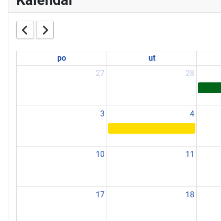
Kalendár
po
ut
27
28
3
4
10
11
17
18