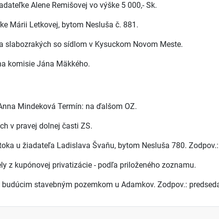
iadateľke Alene Remišovej vo výške 5 000,- Sk.
ke Márii Letkovej, bytom Nesluša č. 881.
ich a slabozrakých so sídlom v Kysuckom Novom Meste.
ena komisie Jána Mäkkého.
: Anna Mindeková Termín: na ďalšom OZ.
h v pravej dolnej časti ZS.
oka u žiadateľa Ladislava Švaňu, bytom Nesluša 780. Zodpov.:
ly z kupónovej privatizácie - podľa priloženého zoznamu.
 k budúcim stavebným pozemkom u Adamkov. Zodpov.: predseda