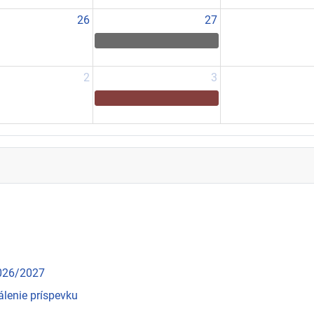
26
27
2
3
2026/2027
álenie príspevku