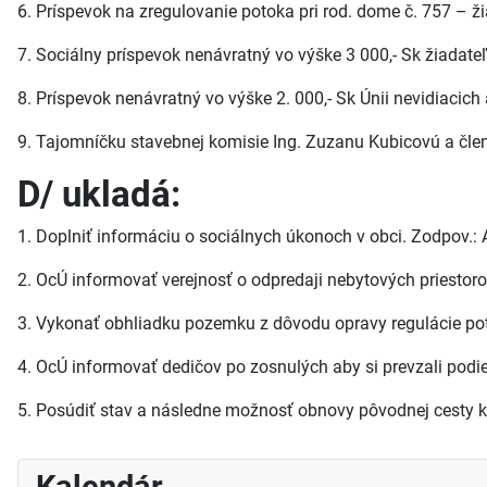
6. Príspevok na zregulovanie potoka pri rod. dome č. 757 – ž
7. Sociálny príspevok nenávratný vo výške 3 000,- Sk žiadateľ
8. Príspevok nenávratný vo výške 2. 000,- Sk Únii nevidiac
9. Tajomníčku stavebnej komisie Ing. Zuzanu Kubicovú a čl
D/ ukladá:
1. Doplniť informáciu o sociálnych úkonoch v obci. Zodpov.
2. OcÚ informovať verejnosť o odpredaji nebytových priestoroc
3. Vykonať obhliadku pozemku z dôvodu opravy regulácie pot
4. OcÚ informovať dedičov po zosnulých aby si prevzali podie
5. Posúdiť stav a následne možnosť obnovy pôvodnej cesty