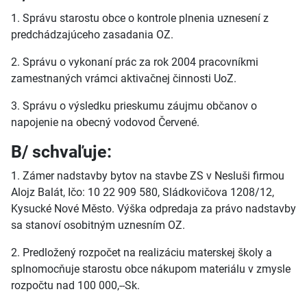
1. Správu starostu obce o kontrole plnenia uznesení z
predchádzajúceho zasadania OZ.
2. Správu o vykonaní prác za rok 2004 pracovníkmi
zamestnaných vrámci aktivačnej činnosti UoZ.
3. Správu o výsledku prieskumu záujmu občanov o
napojenie na obecný vodovod Červené.
B/ schvaľuje:
1. Zámer nadstavby bytov na stavbe ZS v Nesluši firmou
Alojz Balát, Ičo: 10 22 909 580, Sládkovičova 1208/12,
Kysucké Nové Město. Výška odpredaja za právo nadstavby
sa stanoví osobitným uznesním OZ.
2. Predložený rozpočet na realizáciu materskej školy a
splnomocňuje starostu obce nákupom materiálu v zmysle
rozpočtu nad 100 000,--Sk.