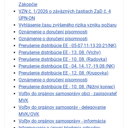
Zákopčie
VZN č. 1/2026 o záväzných častiach ZaD č. 4
ÚPN-ON
Vyhlásenie času zvýšeného rizika vzniku požiaru
Oznámenie o doručení písomnosti
Oznámenie o doručení písomnosti
Prerušenie distribúcie EE - 05-07,11-13,20-21(NK)
Prerušenie distribúcie EE - 13. 08. (Vrchy)
Prerušenie distribúcie EE - 10. 08. (Radovka)
Prerušenie distribúcie EE - 04.,14.,17.-19.08.(NK)
Prerušenie distribúcie EE - 12. 08. (Krupovka)
Oznámenie o doručení písomnosti
Prerušenie distribúcie EE - 10. 08. (Nižný koniec)
Voľby do orgánov samosprávy obcí - zapisovateľ
MVK
Voľby do orgánov samospráv - delegovanie
MVK/OVK
Voľby do orgánov samosprávy - informácia
Informovanie o úrovni triedenia odpadov