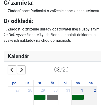
C/ zamieta:
1. Žiadosť obce Rudinská o zníženie dane z nehnuteľností.
D/ odkladá:
1. Žiadosti o zníženie úhrady opatrovateľskej služby s tým,
že OcÚ vyzve žiadateľky ich žiadosti doplniť dokladmi o
výške ich nákladov na chod domácnosti.
Kalendár
08/26
po
ut
st
št
pi
so
ne
27
28
29
30
31
1
2