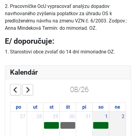
2. Pracovníčke OcU vypracovať analýzu dopadov
navrhovaného zvýšenia poplatkov za úhradu OS k
predloženému návrhu na zmenu VZN č. 6/2003. Zodpov.:
Anna Mindeková Termín: do mimoriad. OZ.
E/ doporučuje:
1. Starostovi obce zvolať do 14 dní mimoriadne OZ.
Kalendár
08/26
po
ut
st
št
pi
so
ne
27
28
29
30
31
1
2