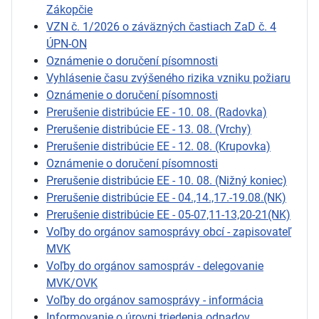
Zákopčie
VZN č. 1/2026 o záväzných častiach ZaD č. 4
ÚPN-ON
Oznámenie o doručení písomnosti
Vyhlásenie času zvýšeného rizika vzniku požiaru
Oznámenie o doručení písomnosti
Prerušenie distribúcie EE - 10. 08. (Radovka)
Prerušenie distribúcie EE - 13. 08. (Vrchy)
Prerušenie distribúcie EE - 12. 08. (Krupovka)
Oznámenie o doručení písomnosti
Prerušenie distribúcie EE - 10. 08. (Nižný koniec)
Prerušenie distribúcie EE - 04.,14.,17.-19.08.(NK)
Prerušenie distribúcie EE - 05-07,11-13,20-21(NK)
Voľby do orgánov samosprávy obcí - zapisovateľ
MVK
Voľby do orgánov samospráv - delegovanie
MVK/OVK
Voľby do orgánov samosprávy - informácia
Informovanie o úrovni triedenia odpadov