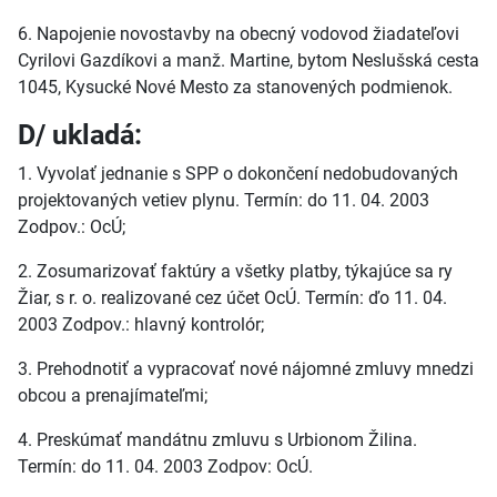
6. Napojenie novostavby na obecný vodovod žiadateľovi
Cyrilovi Gazdíkovi a manž. Martine, bytom Neslušská cesta
1045, Kysucké Nové Mesto za stanovených podmienok.
D/ ukladá:
1. Vyvolať jednanie s SPP o dokončení nedobudovaných
projektovaných vetiev plynu. Termín: do 11. 04. 2003
Zodpov.: OcÚ;
2. Zosumarizovať faktúry a všetky platby, týkajúce sa ry
Žiar, s r. o. realizované cez účet OcÚ. Termín: ďo 11. 04.
2003 Zodpov.: hlavný kontrolór;
3. Prehodnotiť a vypracovať nové nájomné zmluvy mnedzi
obcou a prenajímateľmi;
4. Preskúmať mandátnu zmluvu s Urbionom Žilina.
Termín: do 11. 04. 2003 Zodpov: OcÚ.