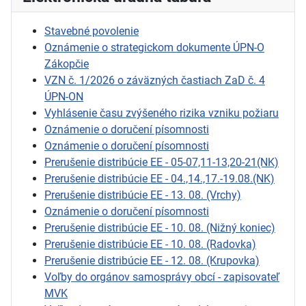
Stavebné povolenie
Oznámenie o strategickom dokumente ÚPN-O
Zákopčie
VZN č. 1/2026 o záväzných častiach ZaD č. 4
ÚPN-ON
Vyhlásenie času zvýšeného rizika vzniku požiaru
Oznámenie o doručení písomnosti
Oznámenie o doručení písomnosti
Prerušenie distribúcie EE - 05-07,11-13,20-21(NK)
Prerušenie distribúcie EE - 04.,14.,17.-19.08.(NK)
Prerušenie distribúcie EE - 13. 08. (Vrchy)
Oznámenie o doručení písomnosti
Prerušenie distribúcie EE - 10. 08. (Nižný koniec)
Prerušenie distribúcie EE - 10. 08. (Radovka)
Prerušenie distribúcie EE - 12. 08. (Krupovka)
Voľby do orgánov samosprávy obcí - zapisovateľ
MVK