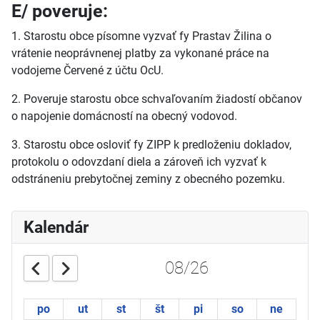
E/ poveruje:
1. Starostu obce písomne vyzvať fy Prastav Žilina o
vrátenie neoprávnenej platby za vykonané práce na
vodojeme Červené z účtu OcU.
2. Poveruje starostu obce schvaľovaním žiadostí občanov
o napojenie domácností na obecný vodovod.
3. Starostu obce osloviť fy ZIPP k predloženiu dokladov,
protokolu o odovzdaní diela a zároveň ich vyzvať k
odstráneniu prebytočnej zeminy z obecného pozemku.
Kalendár
08/26
po
ut
st
št
pi
so
ne