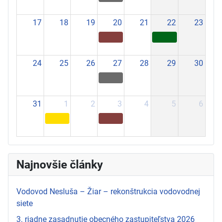
17
18
19
20
21
22
23
24
25
26
27
28
29
30
31
1
2
3
4
5
6
Najnovšie články
Vodovod Nesluša – Žiar – rekonštrukcia vodovodnej
siete
3. riadne zasadnutie obecného zastupiteľstva 2026