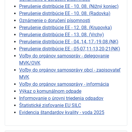
Prerušenie distribúcie EE - 10. 08. (Nižný koniec)
Prerušenie distribúcie EE - 10. 08. (Radovka)
Oznámenie o doručení písomnosti
Prerušenie distribúcie EE - 12. 08. (Krupovka)
Prerušenie distribúcie EE - 13. 08. (Vrchy)
Prerušenie distribúcie EE - 04.,14.,17.-19.08.(NK)
Prerušenie distribúcie EE - 05-07,11-13,20-21(NK)
Voľby do orgánov samospráv - delegovanie
MVK/OVK
Voľby do orgánov samosprávy obcí - zapisovateľ
MVK
Voľby do orgánov samosprávy - informácia
Výkaz o komunálnom odpade
Informovanie o úrovni triedenia odpadov
Štatistické zisťovanie EU SILC
Evidencia štandardov kvality - voda 2025