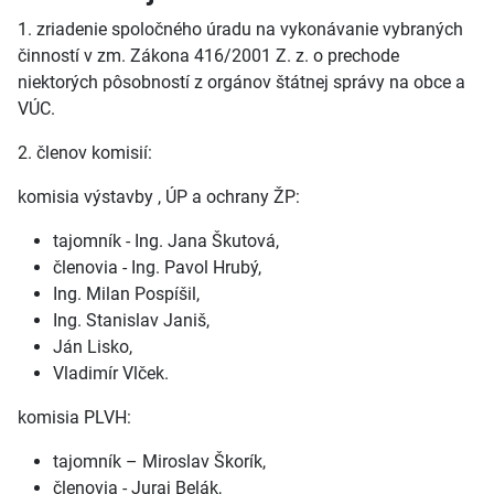
1. zriadenie spoločného úradu na vykonávanie vybraných
činností v zm. Zákona 416/2001 Z. z. o prechode
niektorých pôsobností z orgánov štátnej správy na obce a
VÚC.
2. členov komisií:
komisia výstavby , ÚP a ochrany ŽP:
tajomník - Ing. Jana Škutová,
členovia - Ing. Pavol Hrubý,
Ing. Milan Pospíšil,
Ing. Stanislav Janiš,
Ján Lisko,
Vladimír Vlček.
komisia PLVH:
tajomník – Miroslav Škorík,
členovia - Juraj Belák,