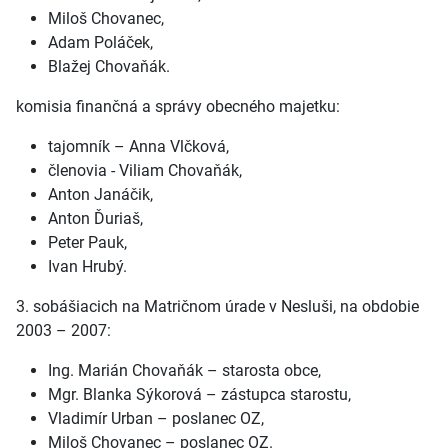
Miloš Chovanec,
Adam Poláček,
Blažej Chovaňák.
komisia finančná a správy obecného majetku:
tajomník – Anna Vlčková,
členovia - Viliam Chovaňák,
Anton Janáčik,
Anton Ďuriaš,
Peter Pauk,
Ivan Hrubý.
3. sobášiacich na Matričnom úrade v Nesluši, na obdobie
2003 – 2007:
Ing. Marián Chovaňák – starosta obce,
Mgr. Blanka Sýkorová – zástupca starostu,
Vladimír Urban – poslanec OZ,
Miloš Chovanec – poslanec OZ.