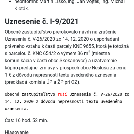
neprítomní: Martin Lisko, Ing. Ján Vojtek, Ing. Michal
Kloták.
Uznesenie č. I-9/2021
Obecné zastupiteľstvo prerokovalo návrh na zrušenie
Uznesenia č. V-26/2020 zo 14. 12. 2020 o usporiadaní
právneho vzťahu k časti parcely KNE 9655, ktorá je totožná
2
s parcelou č. KNC 654/2 o výmere 36 m
(miestna
komunikácia v časti obce Skokanovce) a uzatvorenie
kúpno-predajnej zmluvy v prospech obce Nesluša za cenu
1 € z dôvodu nepresnosti textu uvedeného uznesenia
(predkladá komisia ÚP a ŽP pri OZ).
Obecné zastupiteľstvo
ruší
Uznesenie č. V-26/2020 zo
14. 12. 2020 z dôvodu nepresnosti textu uvedeného
uznesenia.
Čas: 16 hod. 52 min.
Hlasovanie: