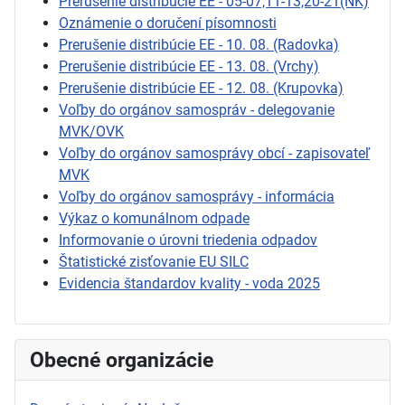
Prerušenie distribúcie EE - 05-07,11-13,20-21(NK)
Oznámenie o doručení písomnosti
Prerušenie distribúcie EE - 10. 08. (Radovka)
Prerušenie distribúcie EE - 13. 08. (Vrchy)
Prerušenie distribúcie EE - 12. 08. (Krupovka)
Voľby do orgánov samospráv - delegovanie
MVK/OVK
Voľby do orgánov samosprávy obcí - zapisovateľ
MVK
Voľby do orgánov samosprávy - informácia
Výkaz o komunálnom odpade
Informovanie o úrovni triedenia odpadov
Štatistické zisťovanie EU SILC
Evidencia štandardov kvality - voda 2025
Obecné organizácie