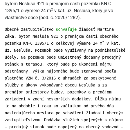
bytom Nesluša 921 o prenájom časti pozemku KN-C
2
1395/1 o výmere 24 m
v kat. úz. Nesluša, ktorý je vo
vlastníctve obce (pod. č. 2020/1282).
Obecné zastupiteľstvo
schvaľuje
žiadosť Martina
Žáka, bytom Nesluša 921 o prenájom časti obecného
2
pozemku KN-C 1395/1 o celkovej výmere 24 m
v kat.
úz. Nesluša. Pozemok bude využívaný na podnikateľské
účely. Na pozemku bude umiestnený dočasný predajný
stánok s terasou, ktorý bude po ukončení nájmu
odstránený. Výška nájomného bude stanovená podľa
platného VZN č. 3/2016 o úhradách za poskytované
služby a úkony vykonávané obcou Nesluša a za
prenájom priestorov budov, pozemkov a prenájom
zariadení v znení neskorších dodatkov. Dĺžka nájmu
je na obdobie 1 roka so začiatkom od prvého dňa
nasledujúceho mesiaca po schválení žiadosti obecným
zastupiteľstvom. Dodávka služieb spojených s nájmom
– predajný stánok bude napojený na obecný vodovod –