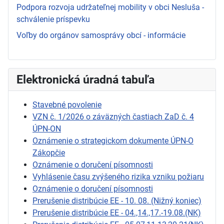
Podpora rozvoja udržateľnej mobility v obci Nesluša -
schválenie príspevku
Voľby do orgánov samosprávy obcí - informácie
Elektronická úradná tabuľa
Stavebné povolenie
VZN č. 1/2026 o záväzných častiach ZaD č. 4
ÚPN-ON
Oznámenie o strategickom dokumente ÚPN-O
Zákopčie
Oznámenie o doručení písomnosti
Vyhlásenie času zvýšeného rizika vzniku požiaru
Oznámenie o doručení písomnosti
Prerušenie distribúcie EE - 10. 08. (Nižný koniec)
Prerušenie distribúcie EE - 04.,14.,17.-19.08.(NK)