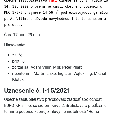
Obecné zastupiteľstvo
ruší
Uznesenia č. V-4/2020 zo
14. 12. 2020 o prenájme časti obecného pozemku č.
2
KNC 173/3 o výmere 14,56 m
pod existujúcou garážou
p. A. Vilima z dôvodu nevýhodnosti tohto uznesenia
pre obec.
Čas: 17 hod. 29 min.
Hlasovanie:
za: 6;
proti: 0;
zdržal sa: Adam Vilim, Mgr. Peter Piják;
neprítomní: Martin Lisko, Ing. Ján Vojtek, Ing. Michal
Kloták.
Uznesenie č. I-15/2021
Obecné zastupiteľstvo prerokovalo žiadosť spoločnosti
EURO-KP, s. r. o. so sídlom Krivá 2, Bratislava o predĺženie
termínu podpisu kúpnej zmluvy nehnuteľnosti "Horná