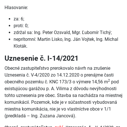
Hlasovanie:
za: 6;
proti: 0;
zdržal sa: Ing. Peter Ozsvald, Mgr. Ľubomír Tichý;
neprítomní: Martin Lisko, Ing. Ján Vojtek, Ing. Michal
Kloták.
Uznesenie č. I-14/2021
Obecné zastupiteľstvo prerokovalo návrh na zrušenie
Uznesenia č. V-4/2020 zo 14.12.2020 o prenájme časti
2
obecného pozemku č. KNC 173/3 o výmere 14,56 m
pod
existujúcou garážou p. A. Vilima z dôvodu nevýhodnosti
tohto uznesenia pre obec. Stavba sa nachádza na miestnej
komunikácií. Pozemok, kde je v súčastnosti vybudovaná
miestna komunikácia, nie je vo vlastníctve obce v 1/1
(predkladá – Ing. Zuzana Jancová).