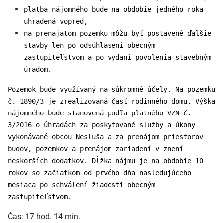
platba nájomného bude na obdobie jedného roka
uhradená vopred,
na prenajatom pozemku môžu byť postavené ďalšie
stavby len po odsúhlasení obecným
zastupiteľstvom a po vydaní povolenia stavebným
úradom.
Pozemok bude využívaný na súkromné účely. Na pozemku
č. 1890/3 je zrealizovaná časť rodinného domu. Výška
nájomného bude stanovená podľa platného VZN č.
3/2016 o úhradách za poskytované služby a úkony
vykonávané obcou Nesluša a za prenájom priestorov
budov, pozemkov a prenájom zariadení v znení
neskorších dodatkov. Dĺžka nájmu je na obdobie 10
rokov so začiatkom od prvého dňa nasledujúceho
mesiaca po schválení žiadosti obecným
zastupiteľstvom.
Čas: 17 hod. 14 min.