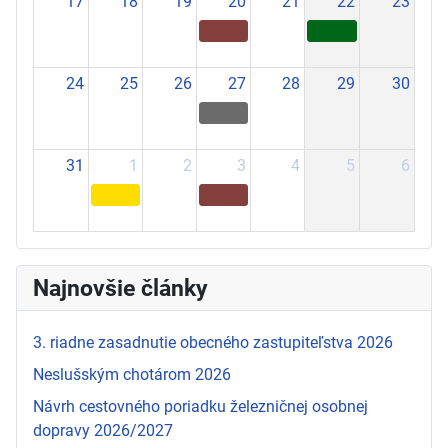
17
18
19
20
21
22
23
24
25
26
27
28
29
30
31
1
2
3
4
5
6
Najnovšie články
3. riadne zasadnutie obecného zastupiteľstva 2026
Neslušským chotárom 2026
Návrh cestovného poriadku železničnej osobnej
dopravy 2026/2027