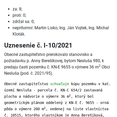
za: 8;
proti: 0;
zdržal sa: 0;
neprítomní: Martin Lisko, Ing. Ján Vojtek, Ing. Michal
Kloták.
Uznesenie č. I-10/2021
Obecné zastupiteľstvo prerokovalo stanovisko a
požiadavku p. Anny Berešíkovej, bytom Nesluša 980, k
2
predaju časti pozemku č. KN-E 9655 o výmere 36 m
Obci
Nesluša (pod. č. 2021/95).
Obecné zastupiteľstvo
schvaľuje
kúpu pozemku v kat.
území Nesluša - parcela č. KN-C 654/2 zastavaná
2
plocha a nádvorie o výmere 36 m
, ktorý bol
geometrickým plánom oddelený z KN-E č. 9655 - orná
2
pôda o výmere 200 m
, vedenej na liste vlastníctva
č. 10515, ktorého vlastníkom je Anna Berešíková,