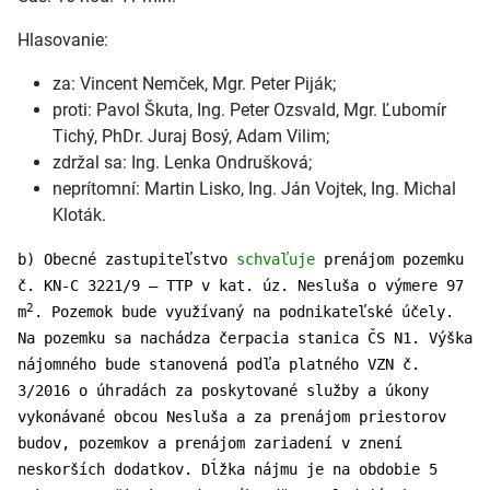
Hlasovanie:
za: Vincent Nemček, Mgr. Peter Piják;
proti: Pavol Škuta, Ing. Peter Ozsvald, Mgr. Ľubomír
Tichý, PhDr. Juraj Bosý, Adam Vilim;
zdržal sa: Ing. Lenka Ondrušková;
neprítomní: Martin Lisko, Ing. Ján Vojtek, Ing. Michal
Kloták.
b) Obecné zastupiteľstvo
schvaľuje
prenájom pozemku
č. KN-C 3221/9 – TTP v kat. úz. Nesluša o výmere 97
2
m
. Pozemok bude využívaný na podnikateľské účely.
Na pozemku sa nachádza čerpacia stanica ČS N1. Výška
nájomného bude stanovená podľa platného VZN č.
3/2016 o úhradách za poskytované služby a úkony
vykonávané obcou Nesluša a za prenájom priestorov
budov, pozemkov a prenájom zariadení v znení
neskorších dodatkov. Dĺžka nájmu je na obdobie 5