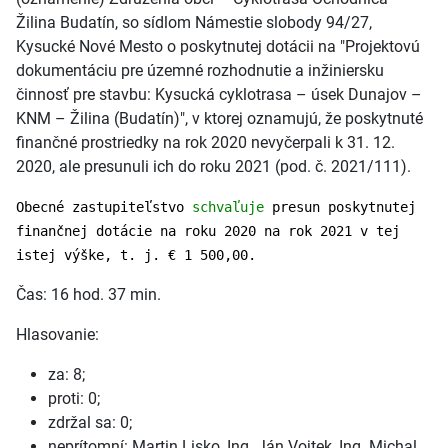
Žilina Budatín, so sídlom Námestie slobody 94/27,
Kysucké Nové Mesto o poskytnutej dotácii na "Projektovú
dokumentáciu pre územné rozhodnutie a inžiniersku
činnosť pre stavbu: Kysucká cyklotrasa – úsek Dunajov –
KNM – Žilina (Budatín)", v ktorej oznamujú, že poskytnuté
finančné prostriedky na rok 2020 nevyčerpali k 31. 12.
2020, ale presunuli ich do roku 2021 (pod. č. 2021/111).
Obecné zastupiteľstvo
schvaľuje
presun poskytnutej
finančnej dotácie na roku 2020 na rok 2021 v tej
istej výške, t. j. € 1 500,00.
Čas: 16 hod. 37 min.
Hlasovanie:
za: 8;
proti: 0;
zdržal sa: 0;
neprítomní: Martin Lisko, Ing. Ján Vojtek, Ing. Michal