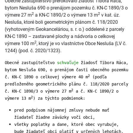
Obecné zastupiteľstvo prerokovalo žiadosť Tibora Ráca,
bytom Nesluša 690 o prenájom pozemku č. KN-C 1890/3 o
2
2
výmere 27 m
a KN-C 1890/2 o výmere 13 m
v kat. úz.
Nesluša, ktoré boli geometrickým plánom č. 118/2020
(vyhotoveným Geokanceláriou, s. r. o.) oddelené z parcely
KN-C 1890 – zastavané plochy a nádvoria o celkovej
2
výmere 100 m
, ktorý je vo vlastníctve Obce Nesluša (LV č.
1244) (pod. č. 2020/1323).
Obecné zastupiteľstvo
schvaľuje
žiadosť Tibora Ráca,
bytom Nesluša 690, o prenájom časti obecného pozemku
2
č. KN-C 1890 o celkovej výmere 40 m
(podľa
predloženého geometrického plánu č. 118/2020 parcely
2
č. KN-C 1890/3 o výmere 27 m
a č. KN-C 1890/2 o
2
výmere 13 m
) za týchto podmienok:
pred podpisom nájomnej zmluvy nebude mať
žiadateľ žiadne záväzky voči obci,
všetky poplatky a dane, ktoré obec vyrubuje,
bude žiadateľ obci platiť v určených lehotách,