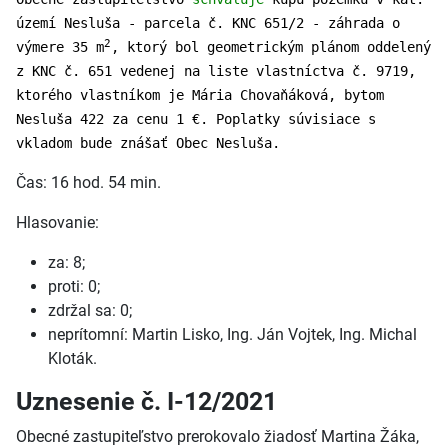
území Nesluša - parcela č. KNC 651/2 - záhrada o
2
výmere 35 m
, ktorý bol geometrickým plánom oddelený
z KNC č. 651 vedenej na liste vlastníctva č. 9719,
ktorého vlastníkom je Mária Chovaňáková, bytom
Nesluša 422 za cenu 1 €. Poplatky súvisiace s
vkladom bude znášať Obec Nesluša.
Čas: 16 hod. 54 min.
Hlasovanie:
za: 8;
proti: 0;
zdržal sa: 0;
neprítomní: Martin Lisko, Ing. Ján Vojtek, Ing. Michal
Kloták.
Uznesenie č. I-12/2021
Obecné zastupiteľstvo prerokovalo žiadosť Martina Žáka,