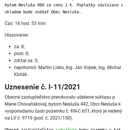
bytom Nesluša 980 za cenu 1 €. Poplatky súvisiace s
vkladom bude znášať Obec Nesluša.
Čas: 16 hod. 53 min.
Hlasovanie:
za: 8;
proti: 0;
zdržal sa: 0;
neprítomní: Martin Lisko, Ing. Ján Vojtek, Ing. Michal
Kloták.
Uznesenie č. I-11/2021
Obecné zastupiteľstvo prerokovalo udelenie súhlasu p.
Márie Chovaňákovej, bytom Nesluša 442, Obci Nesluša k
vysporiadaniu časti pozemku č. KN-C 651, ktorý je vedený
na LV č. 9719 (pod. č. 2021/150).
Obecné zastupiteľstvo
schvaľuje
kúpu pozemku v kat.