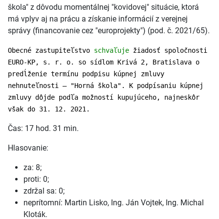
škola" z dôvodu momentálnej "kovidovej" situácie, ktorá
má vplyv aj na prácu a získanie informácií z verejnej
správy (financovanie cez "europrojekty") (pod. č. 2021/65).
Obecné zastupiteľstvo
schvaľuje
žiadosť spoločnosti
EURO-KP, s. r. o. so sídlom Krivá 2, Bratislava o
predĺženie termínu podpisu kúpnej zmluvy
nehnuteľnosti – "Horná škola". K podpísaniu kúpnej
zmluvy dôjde podľa možností kupujúceho, najneskôr
však do 31. 12. 2021.
Čas: 17 hod. 31 min.
Hlasovanie:
za: 8;
proti: 0;
zdržal sa: 0;
neprítomní: Martin Lisko, Ing. Ján Vojtek, Ing. Michal
Kloták.