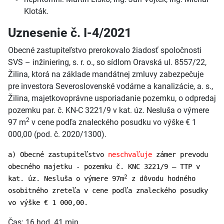
Kloták.
Uznesenie č. I-4/2021
Obecné zastupiteľstvo prerokovalo žiadosť spoločnosti
SVS – inžiniering, s. r. o., so sídlom Oravská ul. 8557/22,
Žilina, ktorá na základe mandátnej zmluvy zabezpečuje
pre investora Severoslovenské vodárne a kanalizácie, a. s.,
Žilina, majetkovoprávne usporiadanie pozemku, o odpredaj
pozemku par. č. KN-C 3221/9 v kat. úz. Nesluša o výmere
2
97 m
v cene podľa znaleckého posudku vo výške € 1
000,00 (pod. č. 2020/1300).
a) Obecné zastupiteľstvo
neschvaľuje
zámer prevodu
obecného majetku - pozemku č. KNC 3221/9 – TTP v
2
kat. úz. Nesluša o výmere 97m
z dôvodu hodného
osobitného zreteľa v cene podľa znaleckého posudky
vo výške € 1 000,00.
Čas: 16 hod. 41 min.